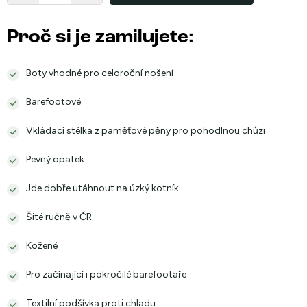
Proč si je zamilujete:
Boty vhodné pro celoroční nošení
Barefootové
Vkládací stélka z paměťové pěny pro pohodlnou chůzi
Pevný opatek
Jde dobře utáhnout na úzký kotník
Šité ručně v ČR
Kožené
Pro začínající i pokročilé barefootaře
Textilní podšívka proti chladu