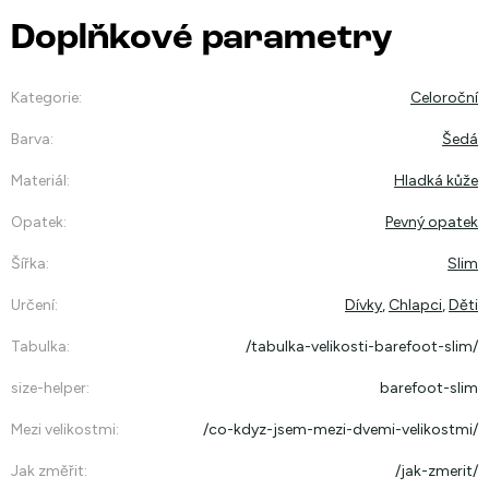
Doplňkové parametry
Kategorie
:
Celoroční
Barva
:
Šedá
Materiál
:
Hladká kůže
Opatek
:
Pevný opatek
Šířka
:
Slim
Určení
:
Dívky
,
Chlapci
,
Děti
Tabulka
:
/tabulka-velikosti-barefoot-slim/
size-helper
:
barefoot-slim
Mezi velikostmi
:
/co-kdyz-jsem-mezi-dvemi-velikostmi/
Jak změřit
:
/jak-zmerit/