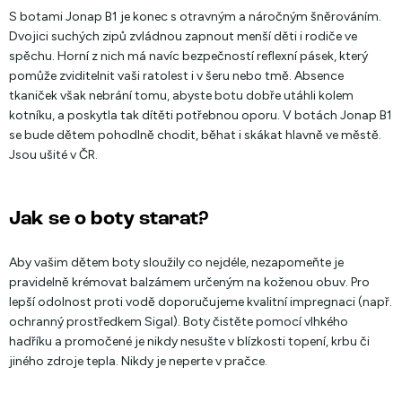
S botami Jonap B1 je konec s otravným a náročným šněrováním.
Dvojici suchých zipů zvládnou zapnout menší děti i rodiče ve
spěchu. Horní z nich má navíc bezpečností reflexní pásek, který
pomůže zviditelnit vaši ratolest i v šeru nebo tmě. Absence
tkaniček však nebrání tomu, abyste botu dobře utáhli kolem
kotníku, a poskytla tak dítěti potřebnou oporu. V botách Jonap B1
se bude dětem pohodlně chodit, běhat i skákat hlavně ve městě.
Jsou ušité v ČR.
Jak se o boty starat?
Aby vašim dětem boty sloužily co nejdéle, nezapomeňte je
pravidelně krémovat balzámem určeným na koženou obuv. Pro
lepší odolnost proti vodě doporučujeme kvalitní impregnaci (např.
ochranný prostředkem Sigal). Boty čistěte pomocí vlhkého
hadříku a promočené je nikdy nesušte v blízkosti topení, krbu či
jiného zdroje tepla. Nikdy je neperte v pračce.