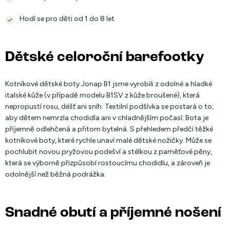
Hodí se pro děti od 1 do 8 let
Dětské celoroční barefootky
Kotníkové dětské boty Jonap B1 jsme vyrobili z odolné a hladké
italské kůže (v případě modelu B1SV z kůže broušené), která
nepropustí rosu, déšť ani sníh. Textilní podšívka se postará o to,
aby dětem nemrzla chodidla ani v chladnějším počasí. Bota je
příjemně odlehčená a přitom bytelná. S přehledem předčí těžké
kotníkové boty, které rychle unaví malé dětské nožičky. Může se
pochlubit novou pryžovou podešví a stélkou z paměťové pěny,
která se výborně přizpůsobí rostoucímu chodidlu, a zároveň je
odolnější než běžná podrážka.
Snadné obutí a příjemné nošení