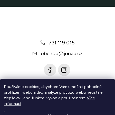
Z
á
p
a
731 119 015
t
í
obchod
@
jonap.cz
Používáme cookies, abychom Vám umožnili pohodlné
Informace pro vás
prohlížení webu a díky analýze provozu webu neustále
zlepšovali jeho funkce, výkon a použitelnost.
Více
Zjistěte více
informací