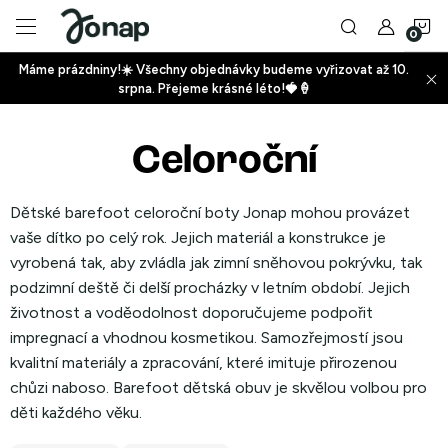
Přejít
N
na
obsah
Máme prázdniny!☀️ Všechny objednávky budeme vyřizovat až 10.
ko
srpna. Přejeme krásné léto!🍓🍦
+
Celoroční
+
Dětské barefoot celoroční boty Jonap mohou provázet
vaše dítko po celý rok. Jejich materiál a konstrukce je
vyrobená tak, aby zvládla jak zimní sněhovou pokrývku, tak
podzimní deště či delší procházky v letním období. Jejich
životnost a voděodolnost doporučujeme podpořit
+
impregnací a vhodnou kosmetikou. Samozřejmostí jsou
kvalitní materiály a zpracování, které imituje přirozenou
chůzi naboso. Barefoot dětská obuv je skvělou volbou pro
děti každého věku.