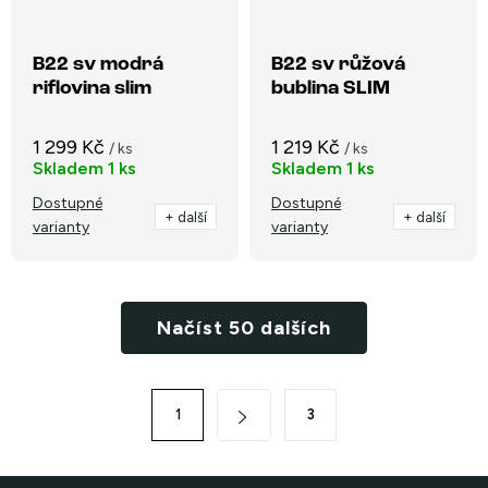
B22 sv modrá
B22 sv růžová
riflovina slim
bublina SLIM
1 299 Kč
1 219 Kč
/ ks
/ ks
Skladem
1 ks
Skladem
1 ks
Dostupné
Dostupné
+ další
+ další
varianty
varianty
O
Načíst 50 dalších
v
l
á
S
1
3
d
t
a
r
c