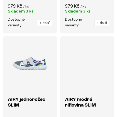
u
k
979 Kč
979 Kč
/ ks
/ ks
k
Skladem
3 ks
Skladem
3 ks
t
t
Dostupné
Dostupné
ů
+ další
+ další
varianty
varianty
ů
AIRY jednorožec
AIRY modrá
SLIM
riflovina SLIM