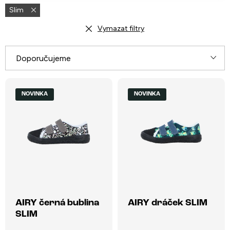
Slim
Vymazat filtry
Ř
Doporučujeme
a
V
Nejlevnější
z
NOVINKA
NOVINKA
ý
e
Nejdražší
p
n
i
Nejprodávanější
í
s
p
Abecedně
p
r
r
o
o
AIRY černá bublina
AIRY dráček SLIM
d
SLIM
d
u