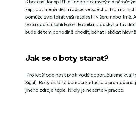
S botami Jonap B1 je konec s otravným a náročným
zapnout menší děti i rodiče ve spěchu. Horní z nich
pomůže zviditelnit vaši ratolest i v šeru nebo tmě
botu dobře utáhli kolem kotníku, a poskytla tak dí
bude dětem pohodlně chodit, běhat i skákat hlavně
Jak se o boty starat?
Pro lepší odolnost proti vodě doporučujeme kvalit
Sigal). Boty čistěte pomocí kartáčku a promočené je
jiného zdroje tepla. Nikdy je neperte v pračce.