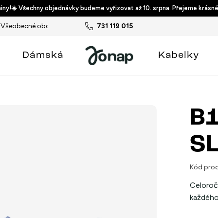
ny!☀️ Všechny objednávky budeme vyřizovat až 10. srpna. Přejeme krásné
Všeobecné obchodní podmínky
731 119 015
Podmínky ochrany osobních ú
Dámská
Kabelky
B1
SL
Kód prod
Celoroč
každého