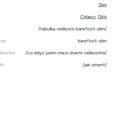
Slim
Chlapci
,
Děti
/tabulka-velikosti-barefoot-slim/
per
:
barefoot-slim
ikostmi
:
/co-kdyz-jsem-mezi-dvemi-velikostmi/
it
:
/jak-zmerit/