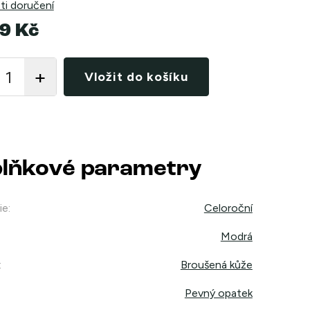
i doručení
9 Kč
Vložit do košíku
lňkové parametry
ie
:
Celoroční
Modrá
:
Broušená kůže
Pevný opatek