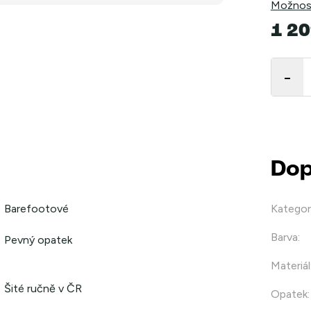
Možnost
1 20
Měrná
cena:
Dop
Barefootové
Kategor
Barva
:
Pevný opatek
Materiál
Šité ručně v ČR
Opatek
: