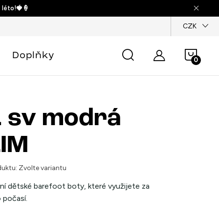
 léto!🍓🍦
dajů
CZK
Náku
Doplňky
košík
 sv modrá
IM
uktu:
Zvolte variantu
ní dětské barefoot boty, které využijete za
 počasí.