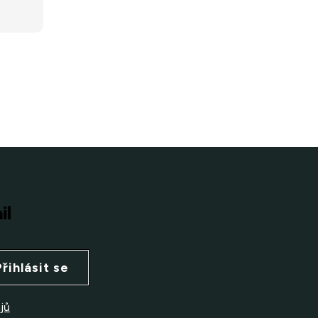
il
Přihlásit se
jů