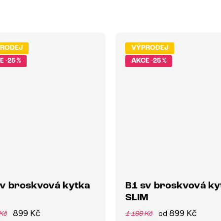
RODEJ
VÝPRODEJ
-25 %
-25 %
sv broskvová kytka
B1 sv broskvová ky
SLIM
899 Kč
899 Kč
od
Kč
1 199 Kč