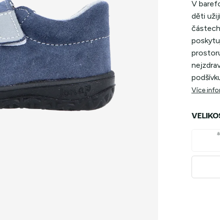
V baref
děti uži
částech
poskytu
prostoru
nejzdrav
podšívku
Více inf
VELIKO