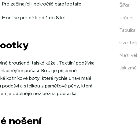
Pro začínající i pokročilé barefootaře
Šířka
:
Hodí se pro děti od 1 do 8 let
Určení
:
Tabulka
:
size-hel
footky
Mezi vel
né broušené italské kůže . Textilní podšívka
Jak změř
chladnějším počasí. Bota je příjemně
ké kotníkové boty, které rychle unaví malé
 podešví a stélkou z paměťové pěny, která
eň je odolnější než běžná podrážka.
né nošení