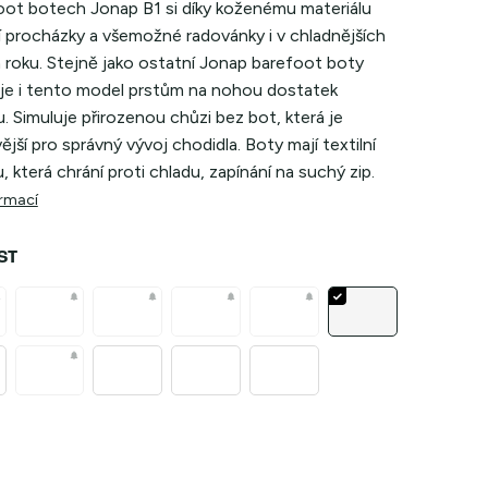
oot botech Jonap B1 si díky koženému materiálu
jí procházky a všemožné radovánky i v chladnějších
 roku. Stejně jako ostatní Jonap barefoot boty
je i tento model prstům na nohou dostatek
. Simuluje přirozenou chůzi bez bot, která je
ější pro správný vývoj chodidla. Boty mají textilní
, která chrání proti chladu, zapínání na suchý zip.
ormací
ST