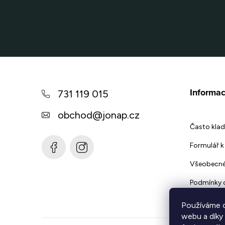
Z
á
Informac
731 119 015
p
obchod
@
jonap.cz
a
Často klad
t
Formulář k 
í
Všeobecné
Podmínky 
Používáme c
webu a díky