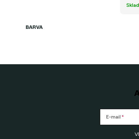
Skla
A
E-mail
V