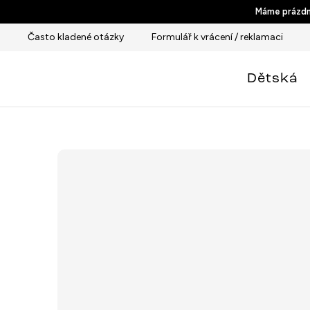
Přejít
Máme prázdni
na
Často kladené otázky
Formulář k vrácení / reklamaci
obsah
Dětská