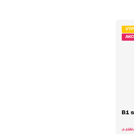
VÝP
B1 
1 199 