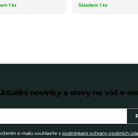
dem
1 ks
Skladem
1 ks
ktuální novinky a slevy na váš e-ma
ložením e-mailu souhlasíte s
podmínkami ochrany osobních úda