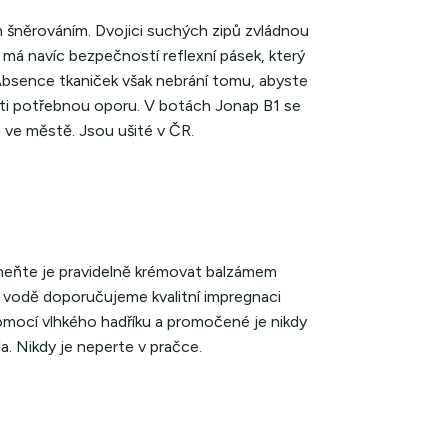
 šněrováním. Dvojici suchých zipů zvládnou
 má navíc bezpečností reflexní pásek, který
. Absence tkaniček však nebrání tomu, abyste
těti potřebnou oporu. V botách Jonap B1 se
 ve městě. Jsou ušité v ČR.
meňte je pravidelně krémovat balzámem
 vodě doporučujeme kvalitní impregnaci
pomocí vlhkého hadříku a promočené je nikdy
la. Nikdy je neperte v pračce.