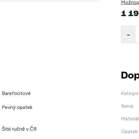
Možnost
1 19
Měrná
cena:
Dop
Barefootové
Kategor
Barva
:
Pevný opatek
Materiál
Šité ručně v ČR
Opatek
: