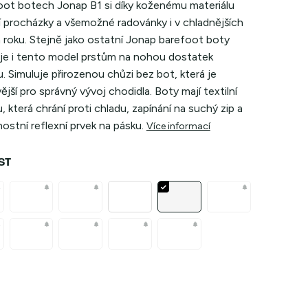
oot botech Jonap B1 si díky koženému materiálu
jí procházky a všemožné radovánky i v chladnějších
 roku. Stejně jako ostatní Jonap barefoot boty
je i tento model prstům na nohou dostatek
. Simuluje přirozenou chůzi bez bot, která je
ější pro správný vývoj chodidla. Boty mají textilní
, která chrání proti chladu, zapínání na suchý zip a
stní reflexní prvek na pásku.
Více informací
ST