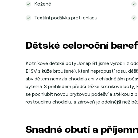
Kožené
Textilní podšívka proti chladu
Dětské celoroční bare
Kotníkové dětské boty Jonap B1 jsme vyrobili z odo
B1SV z kůže broušené), která nepropustí rosu, déšť a
aby dětem nemrzla chodidla ani v chladnějším počas
bytelná. S přehledem předčí těžké kotníkové boty, 
se pochlubit novou pryžovou podešví a stélkou z p
rostoucímu chodidlu, a zároveň je odolnější než bě
Snadné obutí a příjem