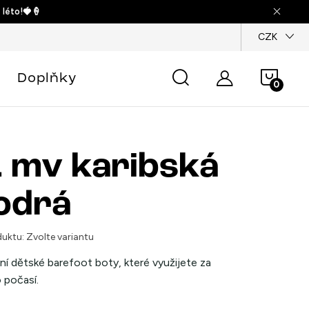
 léto!🍓🍦
dajů
CZK
Náku
Doplňky
košík
 mv karibská
odrá
uktu:
Zvolte variantu
ní dětské barefoot boty, které využijete za
 počasí.