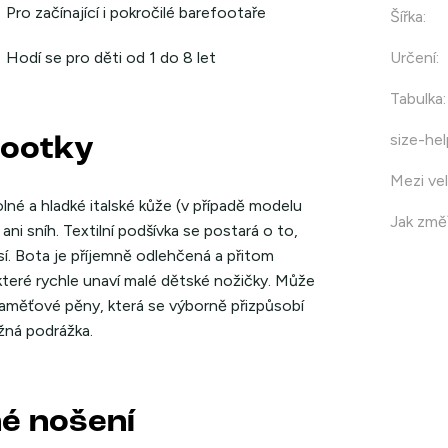
Pro začínající i pokročilé barefootaře
Šířka
:
Hodí se pro děti od 1 do 8 let
Určení
:
Tabulka
:
size-hel
footky
Mezi vel
lné a hladké italské kůže (v případě modelu
Jak změř
ni sníh. Textilní podšívka se postará o to,
í. Bota je příjemně odlehčená a přitom
které rychle unaví malé dětské nožičky. Může
aměťové pěny, která se výborně přizpůsobí
žná podrážka.
né nošení