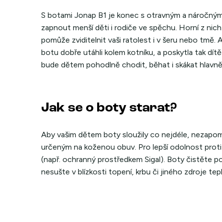
S botami Jonap B1 je konec s otravným a náročným
zapnout menší děti i rodiče ve spěchu. Horní z nich
pomůže zviditelnit vaši ratolest i v šeru nebo tmě
botu dobře utáhli kolem kotníku, a poskytla tak dí
bude dětem pohodlně chodit, běhat i skákat hlavně
Jak se o boty starat?
Aby vašim dětem boty sloužily co nejdéle, nezapo
určeným na koženou obuv. Pro lepší odolnost proti
(např. ochranný prostředkem Sigal). Boty čistěte 
nesušte v blízkosti topení, krbu či jiného zdroje tep