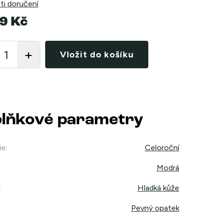
i doručení
9 Kč
Vložit do košíku
lňkové parametry
ie
:
Celoroční
Modrá
:
Hladká kůže
Pevný opatek