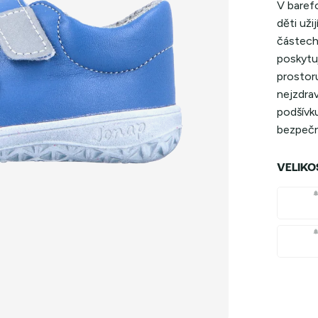
V baref
děti uži
částech
poskytu
prostoru
nejzdrav
podšívku
bezpečno
VELIKO