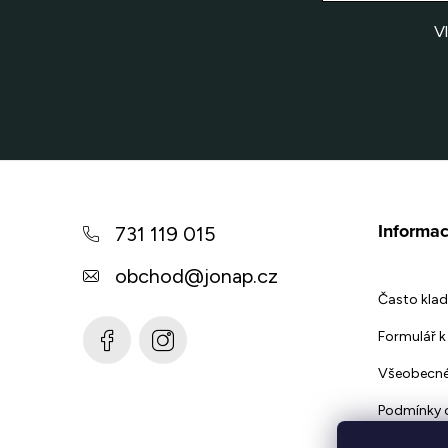
V
Z
á
Informac
731 119 015
p
obchod
@
jonap.cz
a
Často klad
t
Formulář k 
í
Všeobecné
Podmínky 