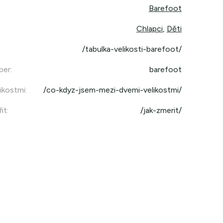
Barefoot
Chlapci
,
Děti
/tabulka-velikosti-barefoot/
per
:
barefoot
ikostmi
:
/co-kdyz-jsem-mezi-dvemi-velikostmi/
it
:
/jak-zmerit/