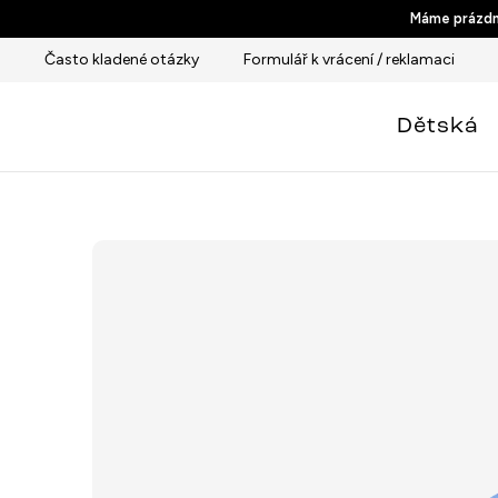
Přejít
Máme prázdni
na
Často kladené otázky
Formulář k vrácení / reklamaci
obsah
Dětská