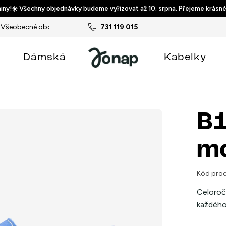
ny!☀️ Všechny objednávky budeme vyřizovat až 10. srpna. Přejeme krásné
Všeobecné obchodní podmínky
731 119 015
Podmínky ochrany osobních ú
Dámská
Kabelky
B1
m
Kód prod
Celoroč
každého