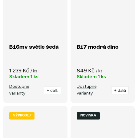
B16mv světle šedá
B17 modrá dino
1 239 Kč
849 Kč
/ ks
/ ks
Skladem
1 ks
Skladem
1 ks
Dostupné
Dostupné
+ další
+ další
varianty
varianty
VÝPRODEJ
NOVINKA