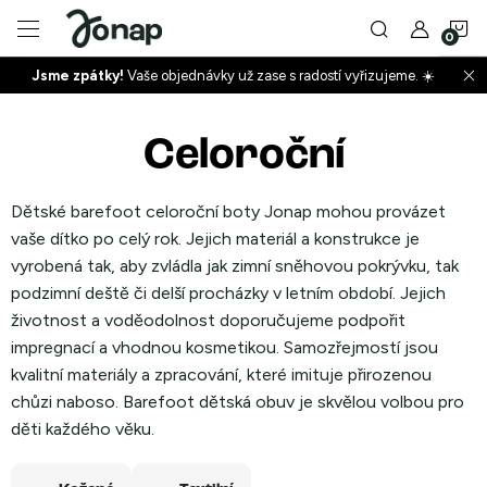
Přejít
N
na
obsah
Jsme zpátky!
Vaše objednávky už zase s radostí vyřizujeme. ☀️
ko
+
Celoroční
+
Dětské barefoot celoroční boty Jonap mohou provázet
vaše dítko po celý rok. Jejich materiál a konstrukce je
vyrobená tak, aby zvládla jak zimní sněhovou pokrývku, tak
podzimní deště či delší procházky v letním období. Jejich
životnost a voděodolnost doporučujeme podpořit
impregnací a vhodnou kosmetikou. Samozřejmostí jsou
+
kvalitní materiály a zpracování, které imituje přirozenou
chůzi naboso. Barefoot dětská obuv je skvělou volbou pro
děti každého věku.