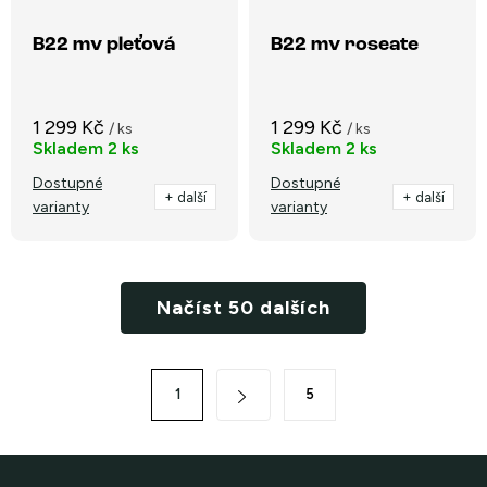
B22 mv pleťová
B22 mv roseate
1 299 Kč
1 299 Kč
/ ks
/ ks
Skladem
2 ks
Skladem
2 ks
Dostupné
Dostupné
+ další
+ další
varianty
varianty
O
Načíst 50 dalších
v
l
á
S
1
5
d
t
a
r
c
á