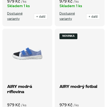
k
979 Kč
979 Kč
/ ks
/ ks
k
Skladem
1 ks
Skladem
1 ks
t
t
Dostupné
Dostupné
ů
+ další
+ další
varianty
varianty
ů
NOVINKA
AIRY modrá
AIRY modrý fotbal
riflovina
979 Kč
979 Kč
/ ks
/ ks