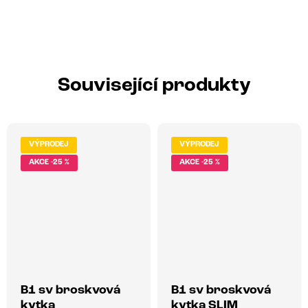
Související produkty
VÝPRODEJ
VÝPRODEJ
-25 %
-25 %
B1 sv broskvová
B1 sv broskvová
kytka
kytka SLIM