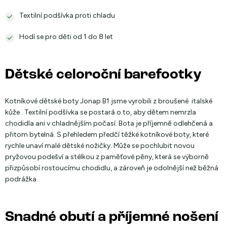
Textilní podšívka proti chladu
Hodí se pro děti od 1 do 8 let
Dětské celoroční barefootky
Kotníkové dětské boty Jonap B1 jsme vyrobili z broušené italské
kůže . Textilní podšívka se postará o to, aby dětem nemrzla
chodidla ani v chladnějším počasí. Bota je příjemně odlehčená a
přitom bytelná. S přehledem předčí těžké kotníkové boty, které
rychle unaví malé dětské nožičky. Může se pochlubit novou
pryžovou podešví a stélkou z paměťové pěny, která se výborně
přizpůsobí rostoucímu chodidlu, a zároveň je odolnější než běžná
podrážka.
Snadné obutí a příjemné nošení