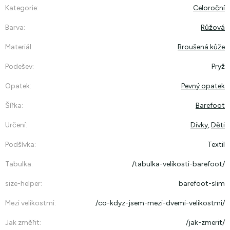
Kategorie
:
Celoroční
Barva
:
Růžová
Materiál
:
Broušená kůže
Podešev
:
Pryž
Opatek
:
Pevný opatek
Šířka
:
Barefoot
Určení
:
Dívky
,
Děti
Podšívka
:
Textil
Tabulka
:
/tabulka-velikosti-barefoot/
size-helper
:
barefoot-slim
Mezi velikostmi
:
/co-kdyz-jsem-mezi-dvemi-velikostmi/
Jak změřit
:
/jak-zmerit/