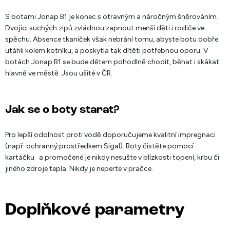
S botami Jonap B1 je konec s otravným a náročným šněrováním.
Dvojici suchých zipů zvládnou zapnout menší děti i rodiče ve
spěchu. Absence tkaniček však nebrání tomu, abyste botu dobře
utáhli kolem kotníku, a poskytla tak dítěti potřebnou oporu. V
botách Jonap B1 se bude dětem pohodlně chodit, běhat i skákat
hlavně ve městě. Jsou ušité v ČR.
Jak se o boty starat?
Pro lepší odolnost proti vodě doporučujeme kvalitní impregnaci
(např. ochranný prostředkem Sigal). Boty čistěte pomocí
kartáčku a promočené je nikdy nesušte v blízkosti topení, krbu či
jiného zdroje tepla. Nikdy je neperte v pračce.
Doplňkové parametry