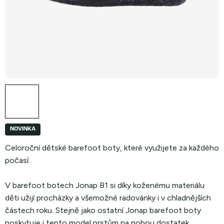
NOVINKA
Celoroční dětské barefoot boty, které využijete za každého
počasí.
V barefoot botech Jonap B1 si díky koženému materiálu
děti užijí procházky a všemožné radovánky i v chladnějších
částech roku. Stejně jako ostatní Jonap barefoot boty
poskytuje i tento model prstům na nohou dostatek