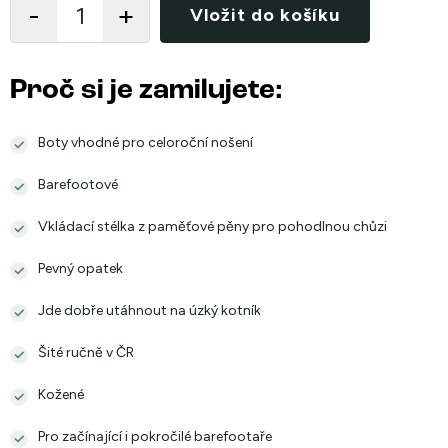
Vložit do košíku
Proč si je zamilujete:
Boty vhodné pro celoroční nošení
Barefootové
Vkládací stélka z paměťové pěny pro pohodlnou chůzi
Pevný opatek
Jde dobře utáhnout na úzký kotník
Šité ručně v ČR
Kožené
Pro začínající i pokročilé barefootaře