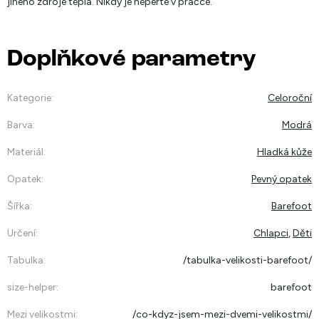
jiného zdroje tepla. Nikdy je neperte v pračce.
Doplňkové parametry
Kategorie
:
Celoroční
Barva
:
Modrá
Materiál
:
Hladká kůže
Opatek
:
Pevný opatek
Šířka
:
Barefoot
Určení
:
Chlapci
,
Děti
Tabulka
:
/tabulka-velikosti-barefoot/
size-helper
:
barefoot
Mezi velikostmi
:
/co-kdyz-jsem-mezi-dvemi-velikostmi/