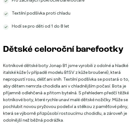
Pro začínající i pokročilé barefootaře
Textilní podšívka proti chladu
Hodí se pro děti od 1 do 8 let
Dětské celoroční barefootky
Kotníkové dětské boty Jonap B1 jsme vyrobili z odolné a hladké
italské kůže (v případě modelu B1SV z kůže broušené), která
nepropustí rosu, déšť ani sníh. Textilní podšívka se postará o to,
aby dětem nemrzla chodidla ani v chladnějším počasí. Bota je
příjemně odlehčená a přitom bytelná. S přehledem předčí těžké
kotníkové boty, které rychle unaví malé dětské nožičky. Může se
pochlubit novou pryžovou podešví a stélkou z paměťové pěny,
která se výborně přizpůsobí rostoucímu chodidlu, a zároveň je
odolnější než běžná podrážka.