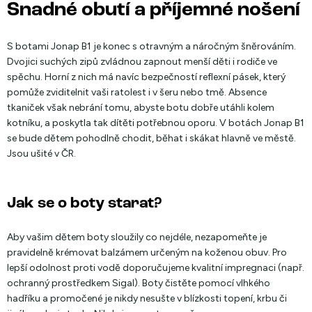
Snadné obutí a příjemné nošení
S botami Jonap B1 je konec s otravným a náročným šněrováním.
Dvojici suchých zipů zvládnou zapnout menší děti i rodiče ve
spěchu. Horní z nich má navíc bezpečností reflexní pásek, který
pomůže zviditelnit vaši ratolest i v šeru nebo tmě. Absence
tkaniček však nebrání tomu, abyste botu dobře utáhli kolem
kotníku, a poskytla tak dítěti potřebnou oporu. V botách Jonap B1
se bude dětem pohodlně chodit, běhat i skákat hlavně ve městě.
Jsou ušité v ČR.
Jak se o boty starat?
Aby vašim dětem boty sloužily co nejdéle, nezapomeňte je
pravidelně krémovat balzámem určeným na koženou obuv. Pro
lepší odolnost proti vodě doporučujeme kvalitní impregnaci (např.
ochranný prostředkem Sigal). Boty čistěte pomocí vlhkého
hadříku a promočené je nikdy nesušte v blízkosti topení, krbu či