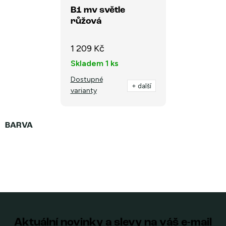
B1 mv světle
růžová
1 209 Kč
Skladem
1 ks
Dostupné
+ další
varianty
Aktuální novinky a slevy na váš e-mail