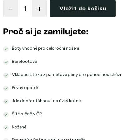
cena:
Vložit do košíku
Proč si je zamilujete:
Boty vhodné pro celoroční nošení
Barefootové
Vkládací stélka z paměťové pěny pro pohodlnou chůzi
Pevný opatek
Jde dobře utáhnout na úzký kotník
Šité ručně v ČR
Kožené