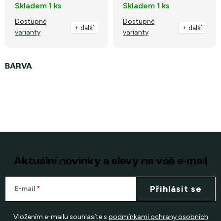
Skladem
1 ks
Skladem
1 ks
Dostupné
Dostupné
+ další
+ další
varianty
varianty
Aktuální novinky a slevy na váš e-mail
Přihlásit se
E-mail
Vložením e-mailu souhlasíte s
podmínkami ochrany osobních