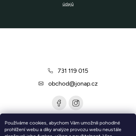
údajů
Z
á
p
a
731 119 015
t
í
obchod
@
jonap.cz
Používáme cookies, abychom Vám umožnili pohodlné
Informace pro vás
prohlížení webu a díky analýze provozu webu neustále