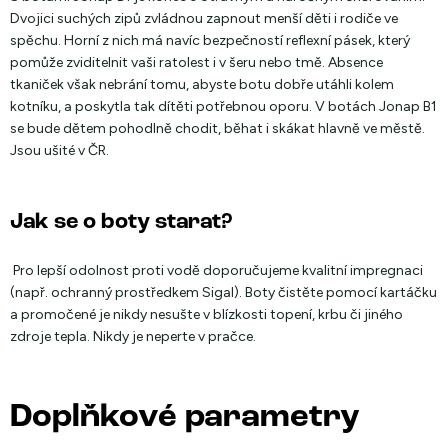
Dvojici suchých zipů zvládnou zapnout menší děti i rodiče ve
spěchu. Horní z nich má navíc bezpečností reflexní pásek, který
pomůže zviditelnit vaši ratolest i v šeru nebo tmě. Absence
tkaniček však nebrání tomu, abyste botu dobře utáhli kolem
kotníku, a poskytla tak dítěti potřebnou oporu. V botách Jonap B1
se bude dětem pohodlně chodit, běhat i skákat hlavně ve městě.
Jsou ušité v ČR.
Jak se o boty starat?
Pro lepší odolnost proti vodě doporučujeme kvalitní impregnaci
(např. ochranný prostředkem Sigal). Boty čistěte pomocí kartáčku
a promočené je nikdy nesušte v blízkosti topení, krbu či jiného
zdroje tepla. Nikdy je neperte v pračce.
Doplňkové parametry