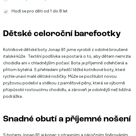
Hodí se pro děti od 1 do 8 let
Dětské celoroční barefootky
Kotníkové dětské boty Jonap B1 jsme vyrobili z odolné broušené
italské kůže . Textilní podšívka se postará o to, aby dětem nemrzla
chodidla ani v chladnějším počasí. Bota je příjemně odlehčená a
přitom bytelná. S přehledem předčí těžké kotníkové boty, které
rychle unaví malé dětské nožičky. Může se pochlubit novou
pryžovou podešví a stélkou z paměťové pěny, která se výborně
přizpůsobí rostoucímu chodidlu, a zároveň je odolnější než běžná
podrážka.
Snadné obutí a příjemné nošení
S botami Jonap B1 je konec s otravným a náročným šněrováním.