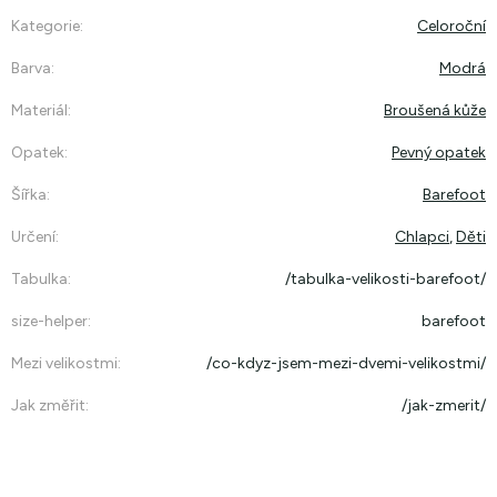
Kategorie
:
Celoroční
Barva
:
Modrá
Materiál
:
Broušená kůže
Opatek
:
Pevný opatek
Šířka
:
Barefoot
Určení
:
Chlapci
,
Děti
Tabulka
:
/tabulka-velikosti-barefoot/
size-helper
:
barefoot
Mezi velikostmi
:
/co-kdyz-jsem-mezi-dvemi-velikostmi/
Jak změřit
:
/jak-zmerit/