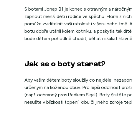
S botami Jonap B1 je konec s otravným a náročným
zapnout menší děti i rodiče ve spěchu. Horní z nich
pomůže zviditelnit vaši ratolest i v šeru nebo tmě
botu dobře utáhli kolem kotníku, a poskytla tak dí
bude dětem pohodlně chodit, běhat i skákat hlavně
Jak se o boty starat?
Aby vašim dětem boty sloužily co nejdéle, nezapo
určeným na koženou obuv. Pro lepší odolnost proti
(např. ochranný prostředkem Sigal). Boty čistěte 
nesušte v blízkosti topení, krbu či jiného zdroje tep