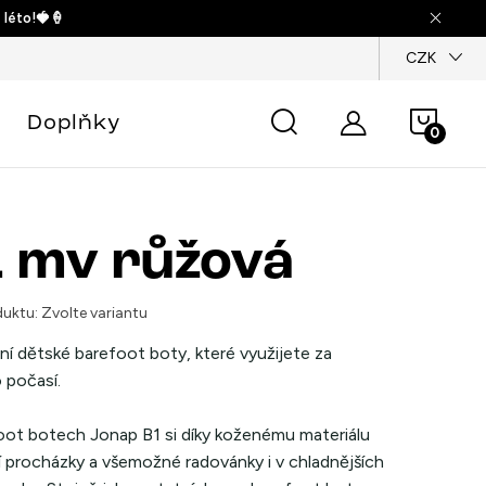
 léto!🍓🍦
dajů
CZK
Náku
Doplňky
košík
 mv růžová
uktu:
Zvolte variantu
ní dětské barefoot boty, které využijete za
 počasí.
oot botech Jonap B1 si díky koženému materiálu
jí procházky a všemožné radovánky i v chladnějších