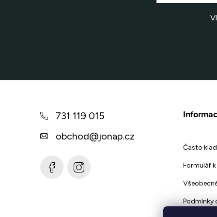
V
Z
á
Informac
731 119 015
p
obchod
@
jonap.cz
a
Často klad
t
Formulář k 
í
Všeobecné
Podmínky 