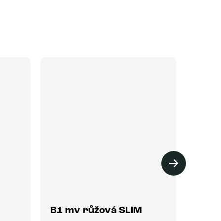
VÝPR
B1 mv růžová SLIM
B1 m