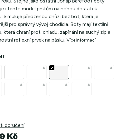
 roku. Stejně jako ostatní Jonap barefoot boty
je i tento model prstům na nohou dostatek
. Simuluje přirozenou chůzi bez bot, která je
ější pro správný vývoj chodidla. Boty mají textilní
, která chrání proti chladu, zapínání na suchý zip a
stní reflexní prvek na pásku.
Více informací
ST
i doručení
9 Kč