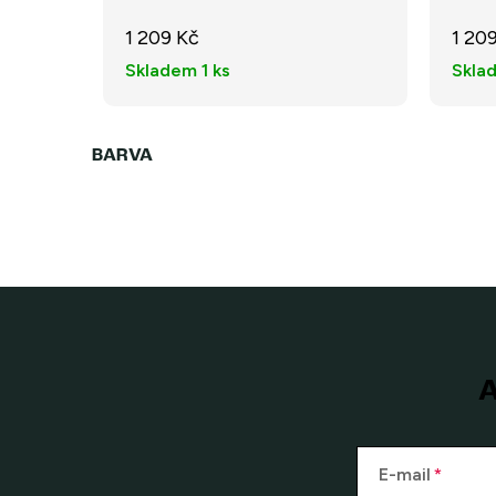
1 209 Kč
1 20
Skladem
1 ks
Skla
A
E-mail