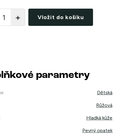
Vložit do košíku
lňkové parametry
ie
:
Dětská
Růžová
:
Hladká kůže
Pevný opatek