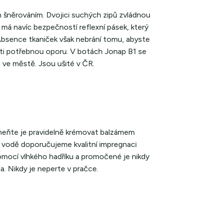
 šněrováním. Dvojici suchých zipů zvládnou
 má navíc bezpečností reflexní pásek, který
. Absence tkaniček však nebrání tomu, abyste
těti potřebnou oporu. V botách Jonap B1 se
 ve městě. Jsou ušité v ČR.
meňte je pravidelně krémovat balzámem
 vodě doporučujeme kvalitní impregnaci
pomocí vlhkého hadříku a promočené je nikdy
la. Nikdy je neperte v pračce.