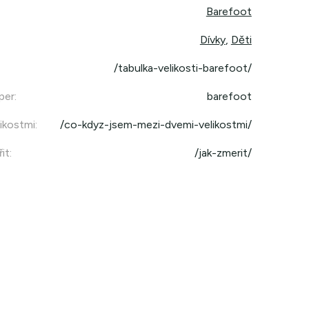
Barefoot
Dívky
,
Děti
/tabulka-velikosti-barefoot/
per
:
barefoot
ikostmi
:
/co-kdyz-jsem-mezi-dvemi-velikostmi/
it
:
/jak-zmerit/