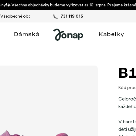
ny!☀️ Všechny objednávky budeme vyřizovat až 10. srpna. Přejeme krásné
Všeobecné obchodní podmínky
731 119 015
Podmínky ochrany osobních ú
Dámská
Kabelky
B1
Kód prod
Celoroč
každého
V baref
děti uži