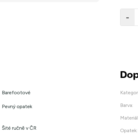
Měrná
cena:
Dop
Barefootové
Kategor
Barva
:
Pevný opatek
Materiál
Šité ručně v ČR
Opatek
: