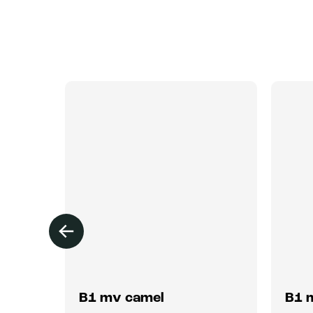
B1 mv camel
B1 