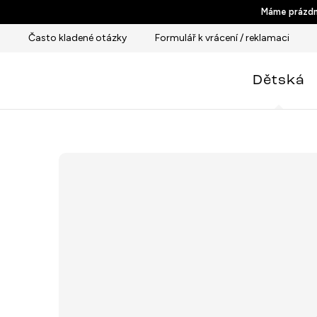
Přejít
Máme prázdni
na
Často kladené otázky
Formulář k vrácení / reklamaci
obsah
Dětská