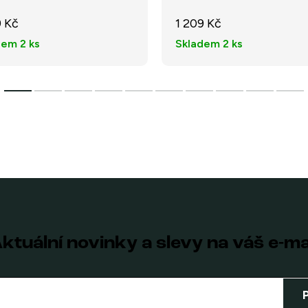
9 Kč
1 209 Kč
dem
2 ks
Skladem
2 ks
ktuální novinky a slevy na váš e-ma