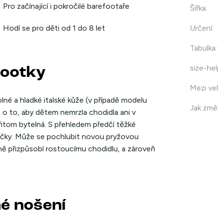
Pro začínající i pokročilé barefootaře
Šířka
:
Hodí se pro děti od 1 do 8 let
Určení
:
Tabulka
:
size-hel
footky
Mezi vel
lné a hladké italské kůže (v případě modelu
Jak změř
 o to, aby dětem nemrzla chodidla ani v
řitom bytelná. S přehledem předčí těžké
žičky. Může se pochlubit novou pryžovou
ně přizpůsobí rostoucímu chodidlu, a zároveň
né nošení