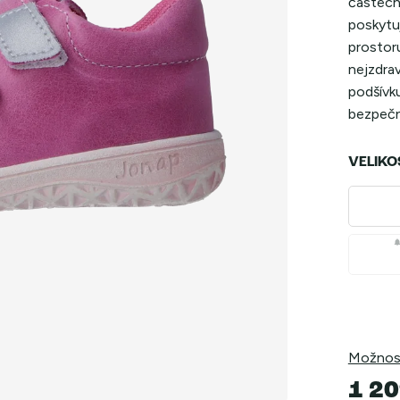
částech
poskytu
prostoru
nejzdrav
podšívku
bezpečno
VELIKO
Možnost
1 20