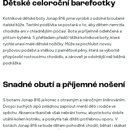
Dětské celoroční barefootky
Kotníkové dětské boty Jonap B16 jsme vyrobili z odolné broušené
italské kůže. Textilní podšívka se postará o to, aby dětem nemrzla
chodidla ani v chladnějším počasí. Bota je příjemně odlehčená a
přitom bytelná. S přehledem předčí těžké kotníkové boty, které
rychle unaví malé dětské nožičky. Může se pochlubit novou
pryžovou podešví a stélkou z paměťové pěny, která se výborně
přizpůsobí rostoucímu chodidlu, a zároveň je odolnější než běžná
podrážka.
Snadné obutí a příjemné nošení
S botami Jonap B16 je konec s otravným a náročným šněrováním.
Dvojici suchých zipů zvládnou zapnout menší děti i rodiče ve
spěchu. Absence tkaniček však nebrání tomu, abyste botu dobře
utáhli kolem kotníku, a poskytla tak dítěti potřebnou oporu. V
botách Jonap B16 se bude dětem pohodlně chodit, běhat i skákat