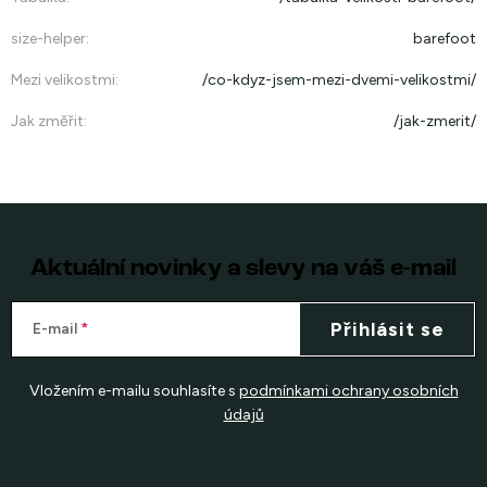
size-helper
:
barefoot
Mezi velikostmi
:
/co-kdyz-jsem-mezi-dvemi-velikostmi/
Jak změřit
:
/jak-zmerit/
Aktuální novinky a slevy na váš e-mail
Přihlásit se
E-mail
Vložením e-mailu souhlasíte s
podmínkami ochrany osobních
údajů