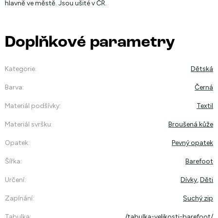
hlavně ve městě. Jsou ušité v ČR.
Doplňkové parametry
Kategorie
:
Dětská
Barva
:
Černá
Materiál podšívky
:
Textil
Materiál svršku
:
Broušená kůže
Opatek
:
Pevný opatek
Šířka
:
Barefoot
Určení
:
Dívky
,
Děti
Zapínání
:
Suchý zip
Tabulka
:
/tabulka-velikosti-barefoot/