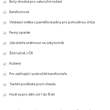
Boty vhodné pro celoroční nošení
Barefootové
Vkládací stélka z paměťové pěny pro pohodlnou chůzi
Pevný opatek
Jde dobře utáhnout na úzký kotník
Šité ručně v ČR
Kožené
Pro začínající i pokročilé barefootaře
Textilní podšívka proti chladu
Hodí se pro děti od 1 do 8 let