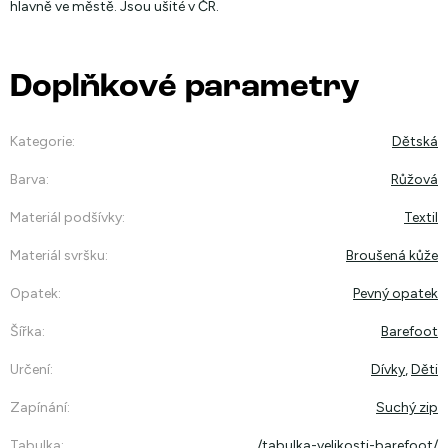
hlavně ve městě. Jsou ušité v ČR.
Doplňkové parametry
Kategorie
:
Dětská
Barva
:
Růžová
Materiál podšívky
:
Textil
Materiál svršku
:
Broušená kůže
Opatek
:
Pevný opatek
Šířka
:
Barefoot
Určení
:
Dívky
,
Děti
Zapínání
:
Suchý zip
Tabulka
:
/tabulka-velikosti-barefoot/