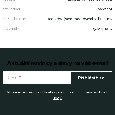
size-helper
:
barefoot
Mezi velikostmi
:
/co-kdyz-jsem-mezi-dvemi-velikostmi/
Jak změřit
:
/jak-zmerit/
Aktuální novinky a slevy na váš e-mail
Přihlásit se
E-mail
Vložením e-mailu souhlasíte s
podmínkami ochrany osobních
údajů