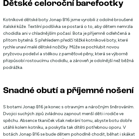
Dětské celoroční barefootky
Kotníkové dětské boty Jonap B16 jsme vyrobili z odolné broušené
italské kůže. Textilní podšívka se postará o to, aby dětem nemrzla
chodidla ani v chladnějším počasí. Bota je příjemně odlehčená a
přitom bytelná. S přehledem předčí těžké kotníkové boty, které
rychle unaví malé dětské nožičky. Může se pochlubit novou
pryžovou podešví a stélkou z paměťové pěny, která se výborně
přizpůsobí rostoucímu chodidlu, a zároveň je odolnější než běžná
podrážka.
Snadné obutí a příjemné nošení
S botami Jonap B16 je konec s otravným a náročným šněrováním.
Dvojici suchých zipů zvládnou zapnout menší děti i rodiče ve
spěchu. Absence tkaniček však nebrání tomu, abyste botu dobře
utáhli kolem kotníku, a poskytla tak dítěti potřebnou oporu. V
botách Jonap B16 se bude dětem pohodlně chodit, běhat i skákat