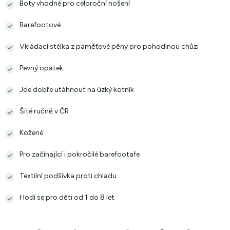
Boty vhodné pro celoroční nošení
Barefootové
Vkládací stélka z paměťové pěny pro pohodlnou chůzi
Pevný opatek
Jde dobře utáhnout na úzký kotník
Šité ručně v ČR
Kožené
Pro začínající i pokročilé barefootaře
Textilní podšívka proti chladu
Hodí se pro děti od 1 do 8 let