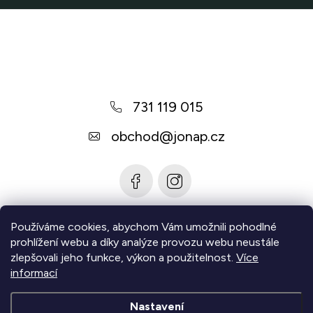
Z
á
p
a
731 119 015
t
í
obchod
@
jonap.cz
Používáme cookies, abychom Vám umožnili pohodlné
Informace pro vás
prohlížení webu a díky analýze provozu webu neustále
zlepšovali jeho funkce, výkon a použitelnost.
Více
Zjistěte více
informací
Nastavení