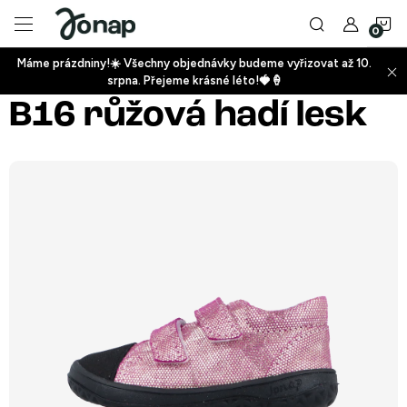
Přejít
N
na
obsah
Máme prázdniny!☀️ Všechny objednávky budeme vyřizovat až 10.
ko
srpna. Přejeme krásné léto!🍓🍦
+
B16 růžová hadí lesk
+
+