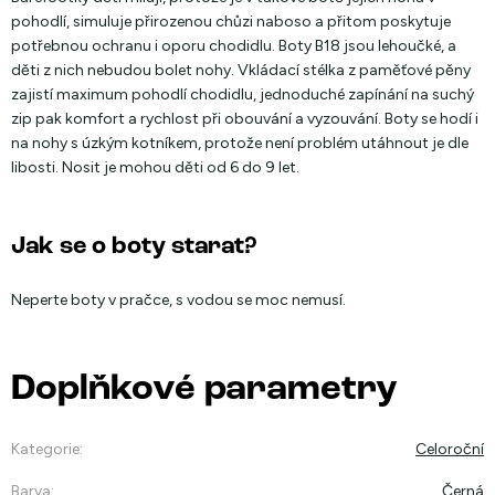
pohodlí, simuluje přirozenou chůzi naboso a přitom poskytuje
potřebnou ochranu i oporu chodidlu. Boty B18 jsou lehoučké, a
děti z nich nebudou bolet nohy. Vkládací stélka z paměťové pěny
zajistí maximum pohodlí chodidlu, jednoduché zapínání na suchý
zip pak komfort a rychlost při obouvání a vyzouvání. Boty se hodí i
na nohy s úzkým kotníkem, protože není problém utáhnout je dle
libosti. Nosit je mohou děti od 6 do 9 let.
Jak se o boty starat?
Neperte boty v pračce, s vodou se moc nemusí.
Doplňkové parametry
Kategorie
:
Celoroční
Barva
:
Černá