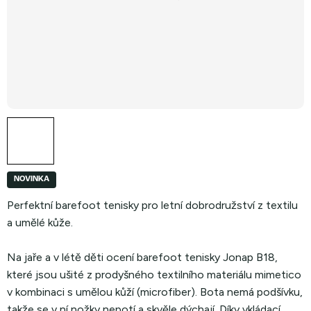
NOVINKA
Perfektní barefoot tenisky pro letní dobrodružství z textilu
a umělé kůže.
Na jaře a v létě děti ocení barefoot tenisky Jonap B18,
které jsou ušité z prodyšného textilního materiálu mimetico
v kombinaci s umělou kůží (microfiber). Bota nemá podšívku,
takže se v ní nožky nepotí a skvěle dýchají. Díky vkládací