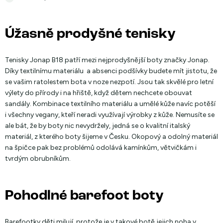
Úžasně prodyšné tenisky
Tenisky Jonap B18 patří mezi nejprodyšnější boty značky Jonap.
Díky textilnímu materiálu a absenci podšívky budete mít jistotu, že
se vašim ratolestem bota v noze nezpotí. Jsou tak skvělé pro letní
výlety do přírody i na hřiště, když dětem nechcete obouvat
sandály. Kombinace textilního materiálu a umělé kůže navíc potěší
i všechny vegany, kteří neradi využívají výrobky z kůže. Nemusíte se
ale bát, že by boty nic nevydržely, jedná se o kvalitní italský
materiál, z kterého boty šijeme v Česku. Okopový a odolný materiál
na špičce pak bez problémů odolává kamínkům, větvičkám i
tvrdým obrubníkům.
Pohodlné barefoot boty
Barefootky děti milují, protože je v takové botě jejich noha v