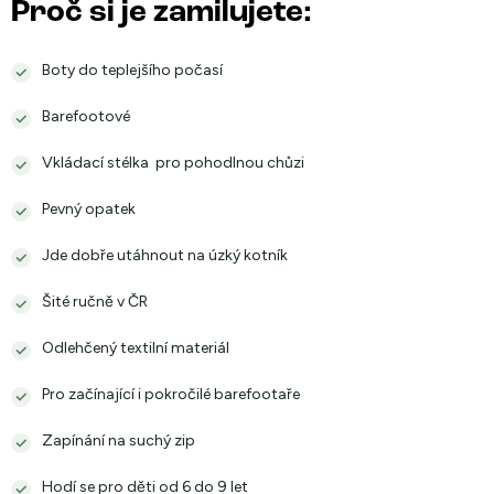
Proč si je zamilujete:
Boty do teplejšího počasí
Barefootové
Vkládací stélka pro pohodlnou chůzi
Pevný opatek
Jde dobře utáhnout na úzký kotník
Šité ručně v ČR
Odlehčený textilní materiál
Pro začínající i pokročilé barefootaře
Zapínání na suchý zip
Hodí se pro děti od 6 do 9 let