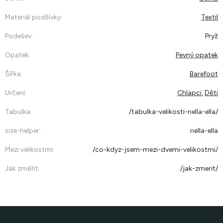
Materiál podšívky
:
Textil
Podešev
:
Pryž
Opatek
:
Pevný opatek
Šířka
:
Barefoot
Určení
:
Chlapci
,
Děti
Tabulka
:
/tabulka-velikosti-nella-ella/
size-helper
:
nella-ella
Mezi velikostmi
:
/co-kdyz-jsem-mezi-dvemi-velikostmi/
Jak změřit
:
/jak-zmerit/