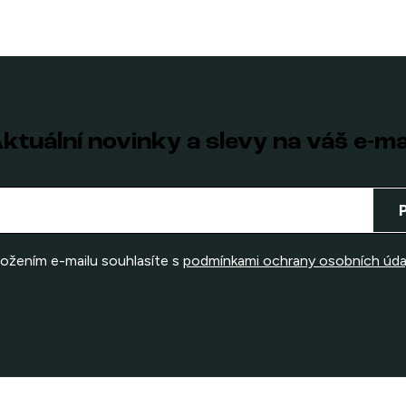
ktuální novinky a slevy na váš e-ma
ložením e-mailu souhlasíte s
podmínkami ochrany osobních úda