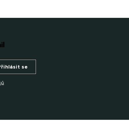
il
Přihlásit se
jů