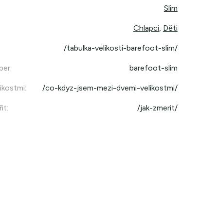
Slim
Chlapci
,
Děti
/tabulka-velikosti-barefoot-slim/
per
:
barefoot-slim
ikostmi
:
/co-kdyz-jsem-mezi-dvemi-velikostmi/
it
:
/jak-zmerit/