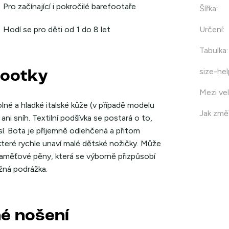
Pro začínající i pokročilé barefootaře
Šířka
:
Hodí se pro děti od 1 do 8 let
Určení
:
Tabulka
:
size-hel
footky
Mezi vel
lné a hladké italské kůže (v případě modelu
Jak změř
ni sníh. Textilní podšívka se postará o to,
í. Bota je příjemně odlehčená a přitom
které rychle unaví malé dětské nožičky. Může
aměťové pěny, která se výborně přizpůsobí
žná podrážka.
né nošení