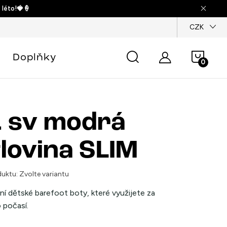
 léto!🍓🍦
dajů
CZK
Náku
Doplňky
košík
 sv modrá
flovina SLIM
uktu:
Zvolte variantu
ní dětské barefoot boty, které využijete za
 počasí.