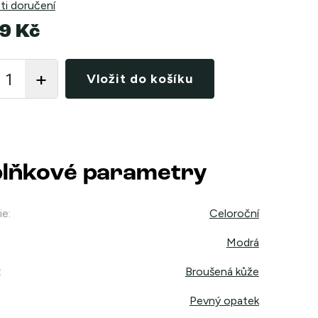
i doručení
9 Kč
Vložit do košíku
lňkové parametry
ie
:
Celoroční
Modrá
:
Broušená kůže
Pevný opatek