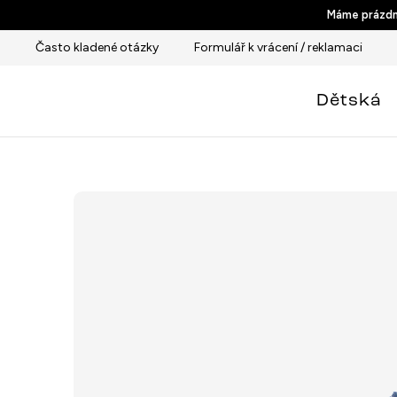
Přejít
Máme prázdni
na
Často kladené otázky
Formulář k vrácení / reklamaci
obsah
Dětská