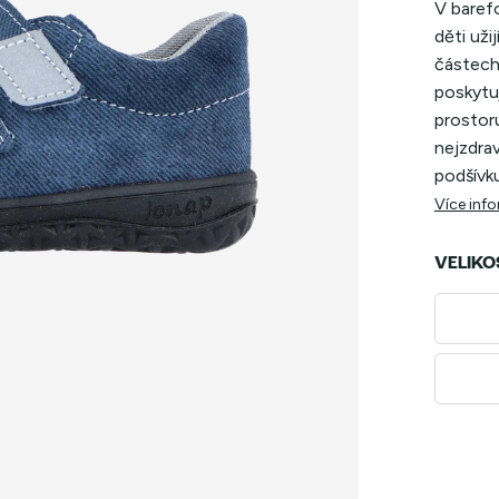
V baref
děti uži
částech
poskytu
prostoru
nejzdrav
podšívku
Více inf
VELIKO