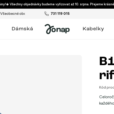
ny!☀️ Všechny objednávky budeme vyřizovat až 10. srpna. Přejeme krásné
Všeobecné obchodní podmínky
731 119 015
Podmínky ochrany osobních ú
Dámská
Kabelky
B1
ri
Kód prod
Celoroč
každého