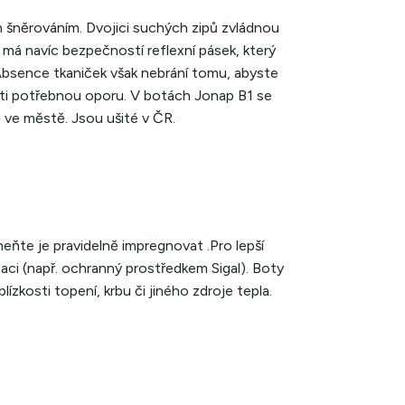
 šněrováním. Dvojici suchých zipů zvládnou
 má navíc bezpečností reflexní pásek, který
. Absence tkaniček však nebrání tomu, abyste
těti potřebnou oporu. V botách Jonap B1 se
 ve městě. Jsou ušité v ČR.
ňte je pravidelně impregnovat .Pro lepší
aci (např. ochranný prostředkem Sigal). Boty
zkosti topení, krbu či jiného zdroje tepla.