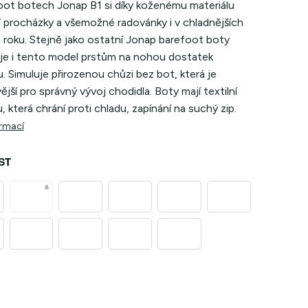
oot botech Jonap B1 si díky koženému materiálu
jí procházky a všemožné radovánky i v chladnějších
 roku. Stejně jako ostatní Jonap barefoot boty
je i tento model prstům na nohou dostatek
. Simuluje přirozenou chůzi bez bot, která je
ější pro správný vývoj chodidla. Boty mají textilní
, která chrání proti chladu, zapínání na suchý zip.
ormací
ST