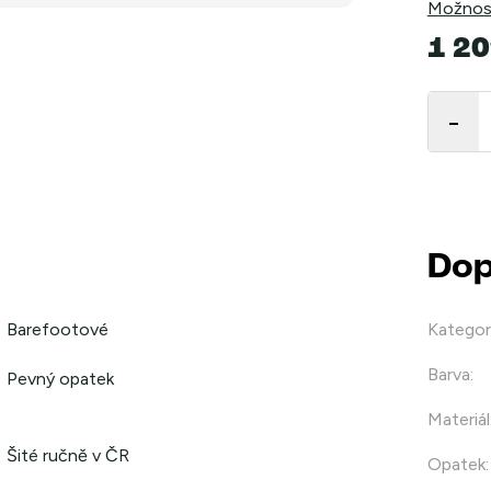
Možnost
1 20
Měrná
cena:
Dop
Barefootové
Kategor
Barva
:
Pevný opatek
Materiál
Šité ručně v ČR
Opatek
: