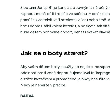
S botami Jonap B1 je konec s otravným a náročným
zapnout menší děti i rodiče ve spěchu. Horní z nich
pomůže zviditelnit vaši ratolest i v šeru nebo tmě
botu dobře utáhli kolem kotníku, a poskytla tak dí
bude dětem pohodlně chodit, běhat i skákat hlavně
Jak se o boty starat?
Aby vašim dětem boty sloužily co nejdéle, nezapome
odolnost proti vodě doporučujeme kvalitní impregn
čistěte kartáčkem a promočené je nikdy nesušte v blí
Nikdy je neperte v pračce.