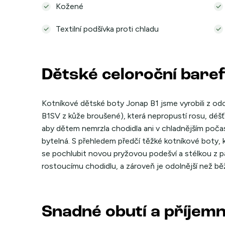
Kožené
Textilní podšívka proti chladu
Dětské celoroční bare
Kotníkové dětské boty Jonap B1 jsme vyrobili z odo
B1SV z kůže broušené), která nepropustí rosu, déšť a
aby dětem nemrzla chodidla ani v chladnějším počas
bytelná. S přehledem předčí těžké kotníkové boty, 
se pochlubit novou pryžovou podešví a stélkou z p
rostoucímu chodidlu, a zároveň je odolnější než bě
Snadné obutí a příjem