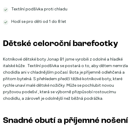
Textilní podšívka proti chladu
Hodí se pro děti od 1 do 8 let
Dětské celoroční barefootky
Kotníkové dětské boty Jonap B1 jsme vyrobili z odolné a hladké
italské kůže . Textilní podšívka se postará o to, aby dětem nemrzla
chodidla ani v chladnějším počasí. Bota je příjemně odlehčená a
přitom bytelná. S přehledem předčí těžké kotníkové boty, které
rychle unaví malé dětské nožičky. Může se pochlubit novou
pryžovou podešví , která se výborně přizpůsobí rostoucímu
chodidlu, a zároveň je odolnější než běžná podrážka.
Snadné obutí a příjemné nošení