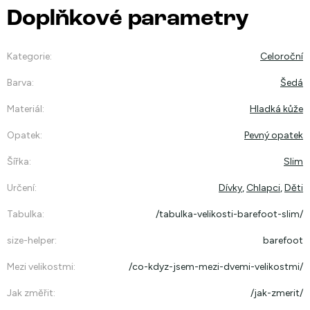
Doplňkové parametry
Kategorie
:
Celoroční
Barva
:
Šedá
Materiál
:
Hladká kůže
Opatek
:
Pevný opatek
Šířka
:
Slim
Určení
:
Dívky
,
Chlapci
,
Děti
Tabulka
:
/tabulka-velikosti-barefoot-slim/
size-helper
:
barefoot
Mezi velikostmi
:
/co-kdyz-jsem-mezi-dvemi-velikostmi/
Jak změřit
:
/jak-zmerit/