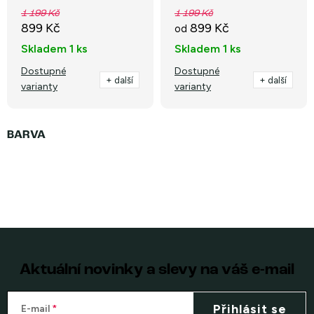
1 199 Kč
1 199 Kč
899 Kč
899 Kč
od
Skladem
1 ks
Skladem
1 ks
Dostupné
Dostupné
+ další
+ další
varianty
varianty
Aktuální novinky a slevy na váš e-mail
Přihlásit se
E-mail