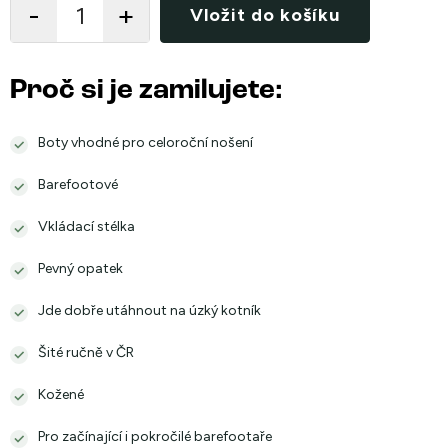
Vložit do košíku
Proč si je zamilujete:
Boty vhodné pro celoroční nošení
Barefootové
Vkládací stélka
Pevný opatek
Jde dobře utáhnout na úzký kotník
Šité ručně v ČR
Kožené
Pro začínající i pokročilé barefootaře