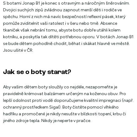
S botami Jonap B1 je konec s otravným a náročným šněrováním.
Dvojici suchých zipů zvládnou zapnout menší děti i rodiče ve
spěchu. Horní z nich má navíc bezpečností reflexní pásek, který
pomůže zviditelnit vaši ratolest i v šeru nebo tmě. Absence
tkaniček však nebrání tomu, abyste botu dobře utáhli kolem
kotníku, a poskytla tak dítěti potřebnou oporu. V botách Jonap B1
se bude dětem pohodlně chodit, běhat i skákat hlavně ve městě.
Jsou ušité v ČR.
Jak se o boty starat?
Aby vašim dětem boty sloužily co nejdéle, nezapomeňte je
pravidelně krémovat balzámem určeným na koženou obuv. Pro
lepší odolnost proti vodě doporučujeme kvalitní impregnaci (např.
ochranný prostředkem Sigal). Boty čistěte pomocí vlhkého
hadříku a promočené je nikdy nesušte v blízkosti topení, krbu či
jiného zdroje tepla. Nikdy je neperte v pračce.