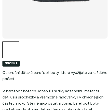
NOVINKA
Celoroční dětské barefoot boty, které využijete za každého
počasí.
V barefoot botech Jonap B1 si díky koženému materiálu
děti užijí procházky a všemožné radovánky i v chladnějších
částech roku. Stejně jako ostatní Jonap barefoot boty
poskytuje i tento model prstům na nohou dostatek