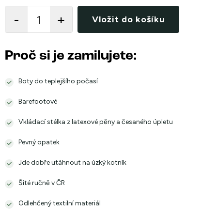
cena:
Vložit do košíku
Proč si je zamilujete:
Boty do teplejšího počasí
Barefootové
Vkládací stélka z latexové pěny a česaného úpletu
Pevný opatek
Jde dobře utáhnout na úzký kotník
Šité ručně v ČR
Odlehčený textilní materiál