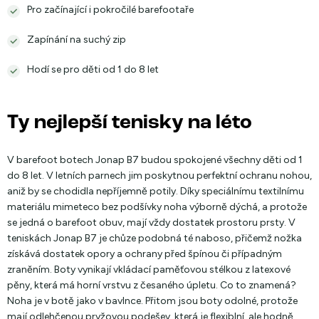
Pro začínající i pokročilé barefootaře
Zapínání na suchý zip
Hodí se pro děti od 1 do 8 let
Ty nejlepší tenisky na léto
V barefoot botech Jonap B7 budou spokojené všechny děti od 1
do 8 let. V letních parnech jim poskytnou perfektní ochranu nohou,
aniž by se chodidla nepříjemně potily. Díky speciálnímu textilnímu
materiálu mimeteco bez podšívky noha výborně dýchá, a protože
se jedná o barefoot obuv, mají vždy dostatek prostoru prsty. V
teniskách Jonap B7 je chůze podobná té naboso, přičemž nožka
získává dostatek opory a ochrany před špínou či případným
zraněním. Boty vynikají vkládací paměťovou stélkou z latexové
pěny, která má horní vrstvu z česaného úpletu. Co to znamená?
Noha je v botě jako v bavlnce. Přitom jsou boty odolné, protože
mají odlehčenou pryžovou podešev, která je flexiblní, ale hodně