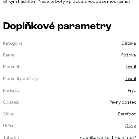
vlhkým hadříkem. Neperte boty v pračce, s vodou se moc nemusí.
Doplňkové parametry
Kategorie
:
Dětská
Barva
:
Růžová
Materiál
:
textil
Materiál podšívky
:
Textil
Podešev
:
Pryž
Opatek
:
Pevný opatek
Šířka
:
Barefoot
Určení
:
Dívky
Tabulka
:
/tabulka-velikosti-barefoot/