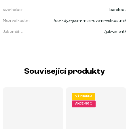
size-helper
:
barefoot
Mezi velikostmi
:
/co-kdyz-jsem-mezi-dvemi-velikostmi/
Jak změřit
:
/jak-zmerit/
Související produkty
VÝPRODEJ
-50 %