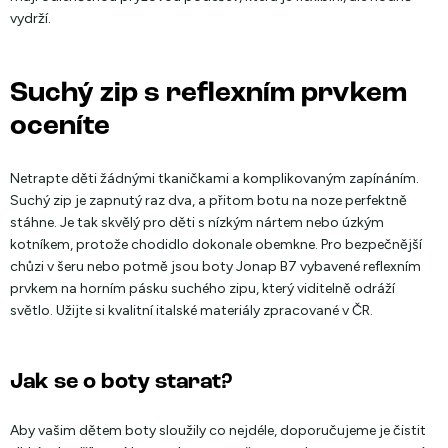
vydrží.
Suchý zip s reflexním prvkem
oceníte
Netrapte děti žádnými tkaničkami a komplikovaným zapínáním.
Suchý zip je zapnutý raz dva, a přitom botu na noze perfektně
stáhne. Je tak skvělý pro děti s nízkým nártem nebo úzkým
kotníkem, protože chodidlo dokonale obemkne. Pro bezpečnější
chůzi v šeru nebo potmě jsou boty Jonap B7 vybavené reflexním
prvkem na horním pásku suchého zipu, který viditelně odráží
světlo. Užijte si kvalitní italské materiály zpracované v ČR.
Jak se o boty starat?
Aby vašim dětem boty sloužily co nejdéle, doporučujeme je čistit