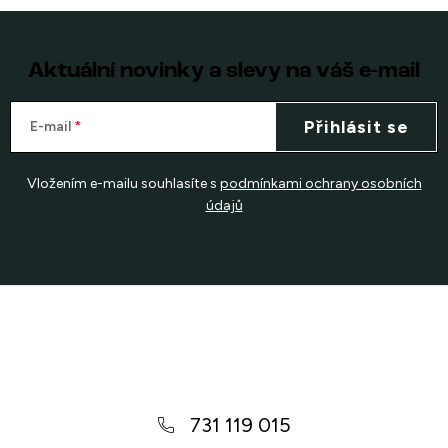
Aktuální novinky a slevy na váš e-mail
Přihlásit se
E-mail
Vložením e-mailu souhlasíte s
podmínkami ochrany osobních
údajů
Z
á
p
a
731 119 015
t