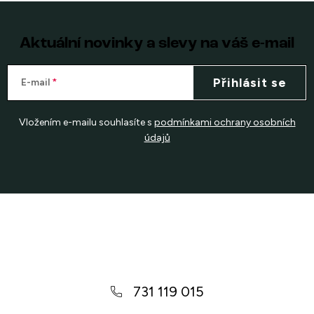
Aktuální novinky a slevy na váš e-mail
Přihlásit se
E-mail
Vložením e-mailu souhlasíte s
podmínkami ochrany osobních
údajů
Z
á
p
a
731 119 015
t