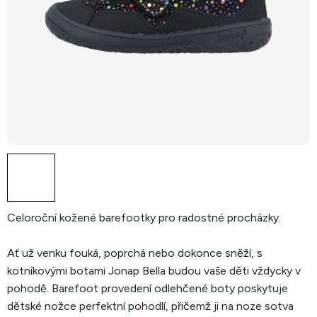
Celoroční kožené barefootky pro radostné procházky.
Ať už venku fouká, poprchá nebo dokonce sněží, s
kotníkovými botami Jonap Bella budou vaše děti vždycky v
pohodě. Barefoot provedení odlehčené boty poskytuje
dětské nožce perfektní pohodlí, přičemž ji na noze sotva