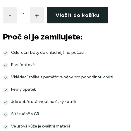
Měrná
cena:
Vložit do košíku
Proč si je zamilujete:
Celoroční boty do chladnějšího počasí
Barefootové
Vkládací stélka z paměťové pěny pro pohodlnou chůzi
Pevný opatek
Jde dobře utáhnout na úzký kotník
Šité ručně v ČR
Velurová kůže je kvalitní materiál