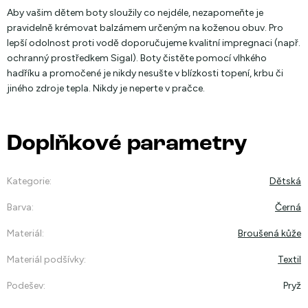
Aby vašim dětem boty sloužily co nejdéle, nezapomeňte je
pravidelně krémovat balzámem určeným na koženou obuv. Pro
lepší odolnost proti vodě doporučujeme kvalitní impregnaci (např.
ochranný prostředkem Sigal). Boty čistěte pomocí vlhkého
hadříku a promočené je nikdy nesušte v blízkosti topení, krbu či
jiného zdroje tepla. Nikdy je neperte v pračce.
Doplňkové parametry
Kategorie
:
Dětská
Barva
:
Černá
Materiál
:
Broušená kůže
Materiál podšívky
:
Textil
Podešev
:
Pryž