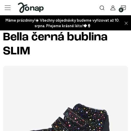
Přejít
N
na
obsah
Máme prázdniny!☀️ Všechny objednávky budeme vyřizovat až 10.
ko
srpna. Přejeme krásné léto!🍓🍦
+
Bella černá bublina
SLIM
+
+