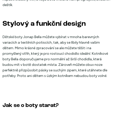
deštík.
Stylový a funkční design
Dětské boty Jonap Bella můžete vybírat v mnoha barevných
variacích a textilních potiscích, tak, aby se líbily hlavně vašim
dětem. Mimo krásné zpracování se ale můžete těšit i na
promyšlený střih, který je pro rostoucí chodidlo ideální. Kotníkové
boty Bella doporučujeme pro normální až širší chodidla, která
budou mít v botě dostatek místa. Zároveň můžete obuv noze
perfektně přizpůsobit pásky se suchým zipem, které utáhnete dle
potřeby. Proto ani dětem s úzkým kotníkem nebudou boty volné.
Jak se o boty starat?