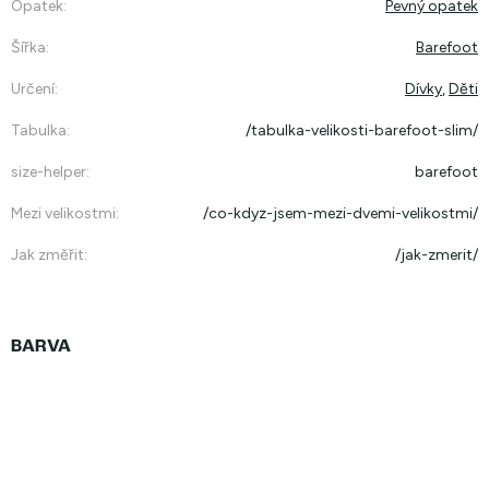
Opatek
:
Pevný opatek
Šířka
:
Barefoot
Určení
:
Dívky
,
Děti
Tabulka
:
/tabulka-velikosti-barefoot-slim/
size-helper
:
barefoot
Mezi velikostmi
:
/co-kdyz-jsem-mezi-dvemi-velikostmi/
Jak změřit
:
/jak-zmerit/