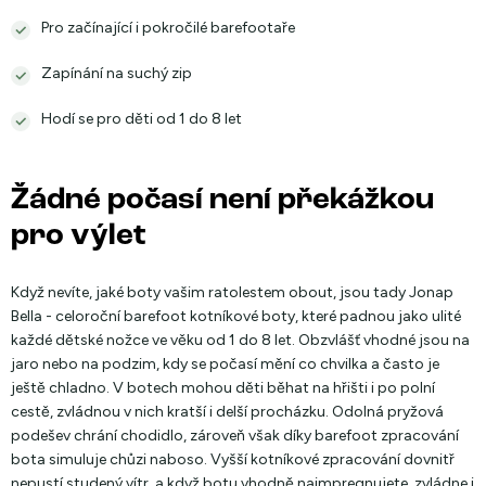
Pro začínající i pokročilé barefootaře
Zapínání na suchý zip
Hodí se pro děti od 1 do 8 let
Žádné počasí není překážkou
pro výlet
Když nevíte, jaké boty vašim ratolestem obout, jsou tady Jonap
Bella - celoroční barefoot kotníkové boty, které padnou jako ulité
každé dětské nožce ve věku od 1 do 8 let. Obzvlášť vhodné jsou na
jaro nebo na podzim, kdy se počasí mění co chvilka a často je
ještě chladno. V botech mohou děti běhat na hřišti i po polní
cestě, zvládnou v nich kratší i delší procházku. Odolná pryžová
podešev chrání chodidlo, zároveň však díky barefoot zpracování
bota simuluje chůzi naboso. Vyšší kotníkové zpracování dovnitř
nepustí studený vítr, a když botu vhodně naimpregnujete, zvládne i