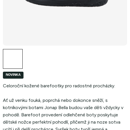
NOVINKA
Celoroční kožené barefootky pro radostné procházky.
Ať už venku fouká, poprchá nebo dokonce sněží, s
kotníkovými botami Jonap Bella budou vaše děti vždycky v
pohodě. Barefoot provedení odlehčené boty poskytuje
dětské nožce perfektní pohodlí, přičemž ji na noze sotva
ucítí i při delší procházce. Svršek boty tvoří jemná a