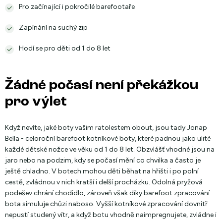
Pro začínající i pokročilé barefootaře
Zapínání na suchý zip
Hodí se pro děti od 1 do 8 let
Žádné počasí není překážkou
pro výlet
Když nevíte, jaké boty vašim ratolestem obout, jsou tady Jonap
Bella - celoroční barefoot kotníkové boty, které padnou jako ulité
každé dětské nožce ve věku od 1 do 8 let. Obzvlášť vhodné jsou na
jaro nebo na podzim, kdy se počasí mění co chvilka a často je
ještě chladno. V botech mohou děti běhat na hřišti i po polní
cestě, zvládnou v nich kratší i delší procházku. Odolná pryžová
podešev chrání chodidlo, zároveň však díky barefoot zpracování
bota simuluje chůzi naboso. Vyšší kotníkové zpracování dovnitř
nepustí studený vítr, a když botu vhodně naimpregnujete, zvládne i