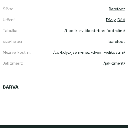
Šířka
:
Barefoot
Určení
:
Dívky
,
Děti
Tabulka
:
/tabulka-velikosti-barefoot-slim/
size-helper
:
barefoot
Mezi velikostmi
:
/co-kdyz-jsem-mezi-dvemi-velikostmi/
Jak změřit
:
/jak-zmerit/