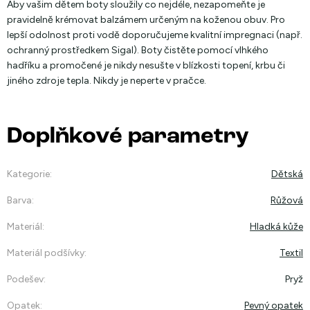
Aby vašim dětem boty sloužily co nejdéle, nezapomeňte je
pravidelně krémovat balzámem určeným na koženou obuv. Pro
lepší odolnost proti vodě doporučujeme kvalitní impregnaci (např.
ochranný prostředkem Sigal). Boty čistěte pomocí vlhkého
hadříku a promočené je nikdy nesušte v blízkosti topení, krbu či
jiného zdroje tepla. Nikdy je neperte v pračce.
Doplňkové parametry
Kategorie
:
Dětská
Barva
:
Růžová
Materiál
:
Hladká kůže
Materiál podšívky
:
Textil
Podešev
:
Pryž
Opatek
:
Pevný opatek