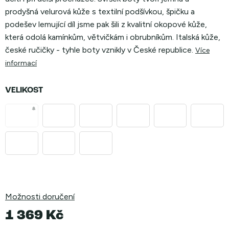
prodyšná velurová kůže s textilní podšívkou, špičku a
podešev lemující díl jsme pak šili z kvalitní okopové kůže,
která odolá kamínkům, větvičkám i obrubníkům. Italská kůže,
české ručičky - tyhle boty vznikly v České republice.
Více
informací
VELIKOST
Možnosti doručení
1 369 Kč
Měrná