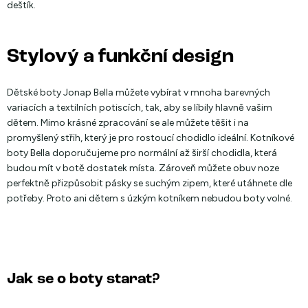
deštík.
Stylový a funkční design
Dětské boty Jonap Bella můžete vybírat v mnoha barevných
variacích a textilních potiscích, tak, aby se líbily hlavně vašim
dětem. Mimo krásné zpracování se ale můžete těšit i na
promyšlený střih, který je pro rostoucí chodidlo ideální. Kotníkové
boty Bella doporučujeme pro normální až širší chodidla, která
budou mít v botě dostatek místa. Zároveň můžete obuv noze
perfektně přizpůsobit pásky se suchým zipem, které utáhnete dle
potřeby. Proto ani dětem s úzkým kotníkem nebudou boty volné.
Jak se o boty starat?