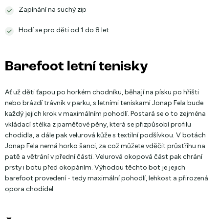
Zapínání na suchý zip
Hodí se pro děti od 1 do 8 let
Barefoot letní tenisky
Ať už děti ťapou po horkém chodníku, běhají na písku po hřišti
nebo brázdí trávník v parku, s letními teniskami Jonap Fela bude
každý jejich krok v maximálním pohodlí. Postará se o to zejména
vkládací stélka z paměťové pěny, která se přizpůsobí profilu
chodidla, a dále pak velurová kůže s textilní podšívkou. V botách
Jonap Fela nemá horko šanci, za což můžete vděčit průstřihu na
patě a větrání v přední části. Velurová okopová část pak chrání
prsty i botu před okopáním. Výhodou těchto bot je jejich
barefoot provedení - tedy maximální pohodlí, lehkost a přirozená
opora chodidel.