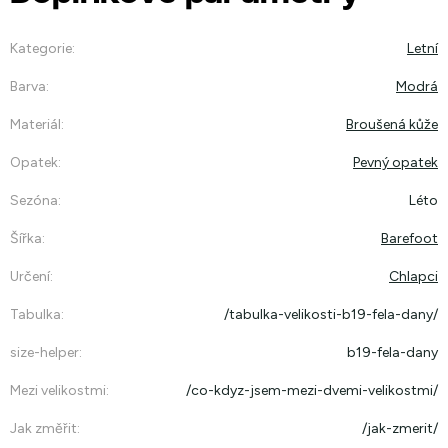
Kategorie
:
Letní
Barva
:
Modrá
Materiál
:
Broušená kůže
Opatek
:
Pevný opatek
Sezóna
:
Léto
Šířka
:
Barefoot
Určení
:
Chlapci
Tabulka
:
/tabulka-velikosti-b19-fela-dany/
size-helper
:
b19-fela-dany
Mezi velikostmi
:
/co-kdyz-jsem-mezi-dvemi-velikostmi/
Jak změřit
:
/jak-zmerit/