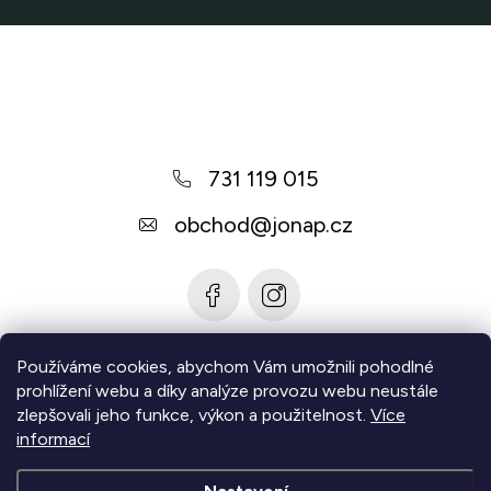
Z
á
p
a
731 119 015
t
í
obchod
@
jonap.cz
Používáme cookies, abychom Vám umožnili pohodlné
Informace pro vás
prohlížení webu a díky analýze provozu webu neustále
zlepšovali jeho funkce, výkon a použitelnost.
Více
Zjistěte více
informací