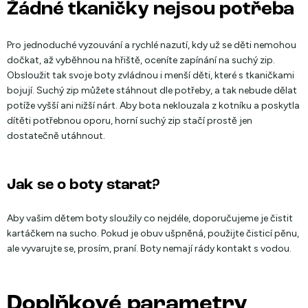
Žádné tkaničky nejsou potřeba
Pro jednoduché vyzouvání a rychlé nazutí, kdy už se děti nemohou
dočkat, až vyběhnou na hřiště, oceníte zapínání na suchý zip.
Obsloužit tak svoje boty zvládnou i menší děti, které s tkaničkami
bojují. Suchý zip můžete stáhnout dle potřeby, a tak nebude dělat
potíže vyšší ani nižší nárt. Aby bota neklouzala z kotníku a poskytla
dítěti potřebnou oporu, horní suchý zip stačí prostě jen
dostatečně utáhnout.
Jak se o boty starat?
Aby vašim dětem boty sloužily co nejdéle, doporučujeme je čistit
kartáčkem na sucho. Pokud je obuv ušpněná, použijte čisticí pěnu,
ale vyvarujte se, prosím, praní. Boty nemají rády kontakt s vodou.
Doplňkové parametry