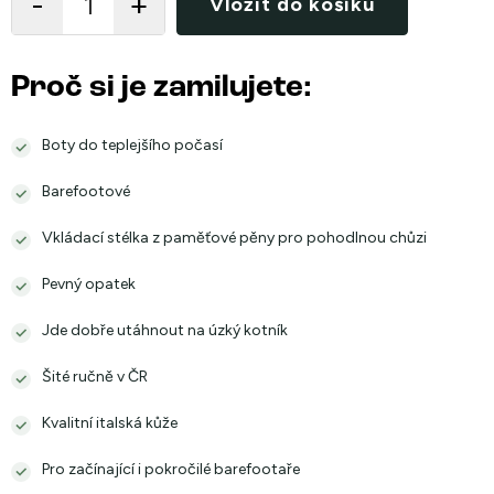
Vložit do košíku
Proč si je zamilujete:
Boty do teplejšího počasí
Barefootové
Vkládací stélka z paměťové pěny pro pohodlnou chůzi
Pevný opatek
Jde dobře utáhnout na úzký kotník
Šité ručně v ČR
Kvalitní italská kůže
Pro začínající i pokročilé barefootaře