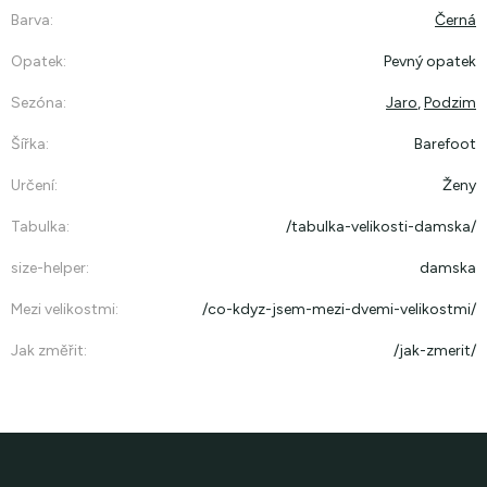
Barva
:
Černá
Opatek
:
Pevný opatek
Sezóna
:
Jaro
,
Podzim
Šířka
:
Barefoot
Určení
:
Ženy
Tabulka
:
/tabulka-velikosti-damska/
size-helper
:
damska
Mezi velikostmi
:
/co-kdyz-jsem-mezi-dvemi-velikostmi/
Jak změřit
:
/jak-zmerit/