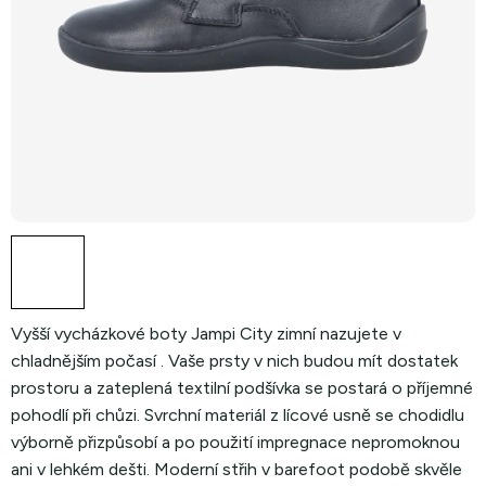
Vyšší vycházkové boty Jampi City zimní nazujete v
chladnějším počasí . Vaše prsty v nich budou mít dostatek
prostoru a zateplená textilní podšívka se postará o příjemné
pohodlí při chůzi. Svrchní materiál z lícové usně se chodidlu
výborně přizpůsobí a po použití
impregnace nepromoknou
ani v lehkém dešti.
Moderní střih v barefoot podobě skvěle