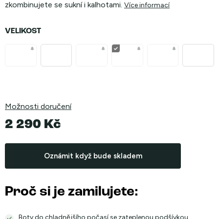
zkombinujete se sukní i kalhotami.
Více informací
VELIKOST
Možnosti doručení
2 290 Kč
Měrná
cena:
Oznámit když bude skladem
Proč si je zamilujete:
Boty do chladnějšího počasí se zateplenou podšívkou