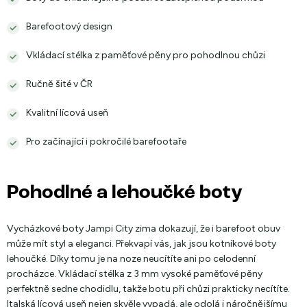
Barefootový design
Vkládací stélka z paměťové pěny pro pohodlnou chůzi
Ručně šité v ČR
Kvalitní lícová useň
Pro začínající i pokročilé barefootaře
Pohodlné a lehoučké boty
Vycházkové boty Jampi City zima dokazují, že i barefoot obuv
může mít styl a eleganci. Překvapí vás, jak jsou kotníkové boty
lehoučké. Díky tomu je na noze neucítíte ani po celodenní
procházce. Vkládací stélka z 3 mm vysoké paměťové pěny
perfektně sedne chodidlu, takže botu při chůzi prakticky necítíte.
Italská lícová useň nejen skvěle vypadá, ale odolá i náročnějšímu