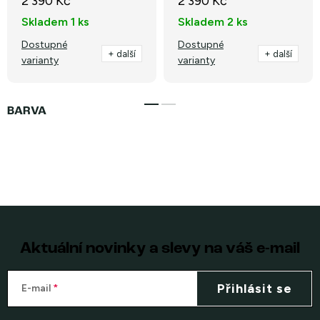
2 390 Kč
2 390 Kč
Skladem
1 ks
Skladem
2 ks
Dostupné
Dostupné
+ další
+ další
varianty
varianty
Aktuální novinky a slevy na váš e-mail
Přihlásit se
E-mail