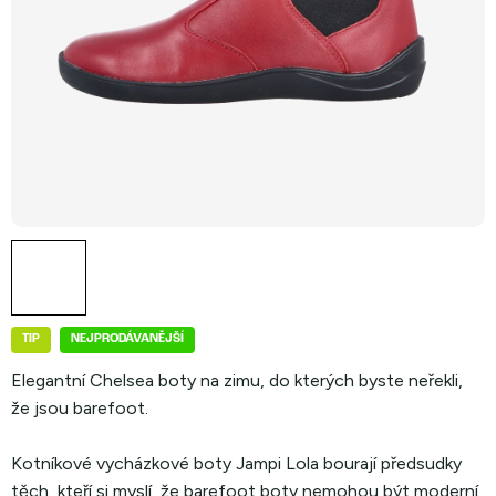
TIP
NEJPRODÁVANĚJŠÍ
Elegantní Chelsea boty na zimu, do kterých byste neřekli,
že jsou barefoot.
Kotníkové vycházkové boty Jampi Lola bourají předsudky
těch, kteří si myslí, že barefoot boty nemohou být moderní