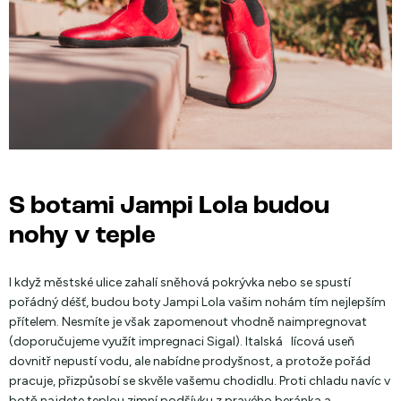
S botami Jampi Lola budou
nohy v teple
I když městské ulice zahalí sněhová pokrývka nebo se spustí
pořádný déšť, budou boty Jampi Lola vašim nohám tím nejlepším
přítelem. Nesmíte je však zapomenout vhodně naimpregnovat
(doporučujeme využít impregnaci Sigal). Italská lícová useň
dovnitř nepustí vodu, ale nabídne prodyšnost, a protože pořád
pracuje, přizpůsobí se skvěle vašemu chodidlu. Proti chladu navíc v
botě najdete teplou zimní podšívku z pravého beránka a