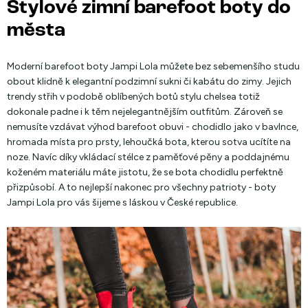
Stylové zimní barefoot boty do
města
Moderní barefoot boty Jampi Lola můžete bez sebemenšího studu
obout klidně k elegantní podzimní sukni či kabátu do zimy. Jejich
trendy střih v podobě oblíbených botů stylu chelsea totiž
dokonale padne i k těm nejelegantnějším outfitům. Zároveň se
nemusíte vzdávat výhod barefoot obuvi - chodidlo jako v bavlnce,
hromada místa pro prsty, lehoučká bota, kterou sotva ucítíte na
noze. Navíc díky vkládací stélce z paměťové pěny a poddajnému
koženém materiálu máte jistotu, že se bota chodidlu perfektně
přizpůsobí. A to nejlepší nakonec pro všechny patrioty - boty
Jampi Lola pro vás šijeme s láskou v České republice.