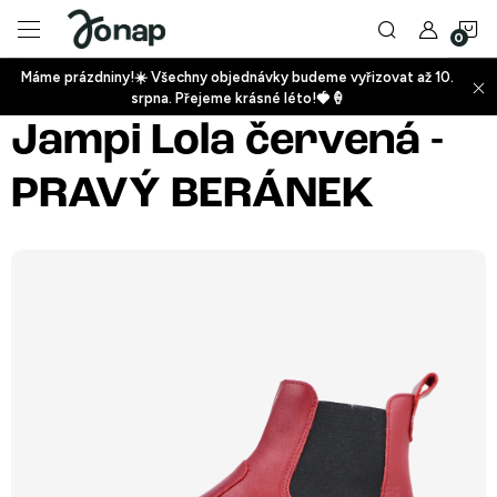
Přejít
N
na
obsah
Máme prázdniny!☀️ Všechny objednávky budeme vyřizovat až 10.
ko
srpna. Přejeme krásné léto!🍓🍦
+
Jampi Lola červená -
PRAVÝ BERÁNEK
+
+