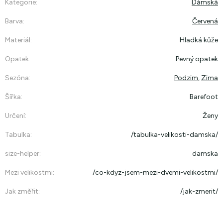
Kategorie
:
Dámská
Barva
:
Červená
Materiál
:
Hladká kůže
Opatek
:
Pevný opatek
Sezóna
:
Podzim
,
Zima
Šířka
:
Barefoot
Určení
:
Ženy
Tabulka
:
/tabulka-velikosti-damska/
size-helper
:
damska
Mezi velikostmi
:
/co-kdyz-jsem-mezi-dvemi-velikostmi/
Jak změřit
:
/jak-zmerit/