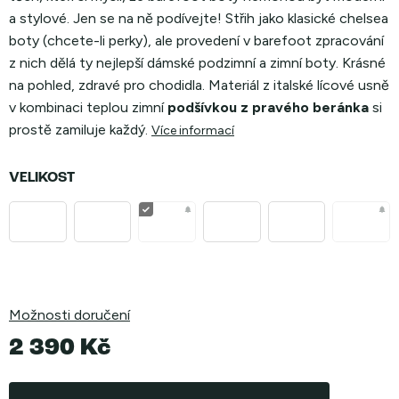
a stylové. Jen se na ně podívejte! Střih jako klasické chelsea
boty (chcete-li perky), ale provedení v barefoot zpracování
z nich dělá ty nejlepší dámské podzimní a zimní boty. Krásné
na pohled, zdravé pro chodidla. Materiál z italské lícové usně
v kombinaci teplou zimní
podšívkou z pravého beránka
si
prostě zamiluje každý.
Více informací
VELIKOST
Možnosti doručení
2 390 Kč
Měrná
cena: