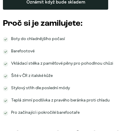
Oznámit když bude skladem
Proč si je zamilujete:
Boty do chladnějšího počasí
Barefootové
Vkládací stélka z paměťové pěny pro pohodlnou chůzi
Šité v ČR z italské kůže
Stylový střih dle poslední módy
Teplá zimní podšívka z pravého beránka proti chladu
Pro začínající i pokročilé barefootaře