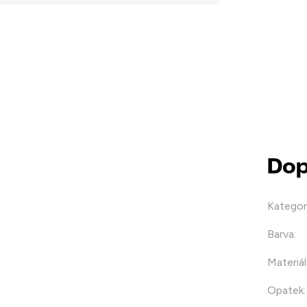
Dop
Kategor
Barva
:
Materiál
Opatek
: