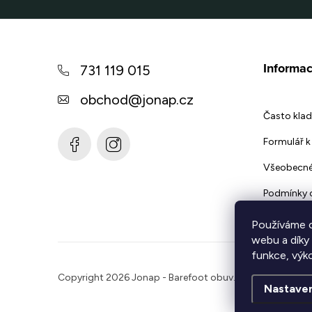
Z
á
Informac
731 119 015
p
obchod
@
jonap.cz
a
Často klad
t
Formulář k 
í
Všeobecné
Podmínky 
Používáme c
webu a díky
funkce, výk
Copyright 2026
Jonap - Barefoot obuv
. Všechna práva 
Nastaven