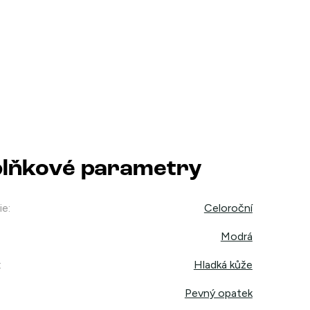
lňkové parametry
ie
:
Celoroční
Modrá
:
Hladká kůže
Pevný opatek