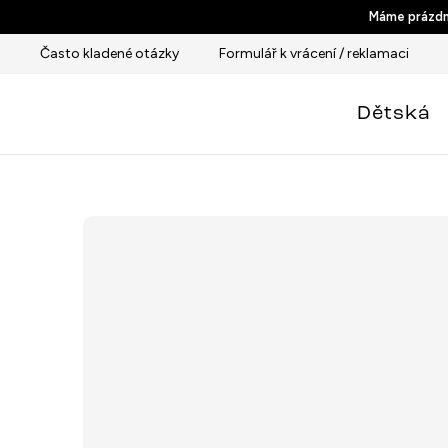
Přejít
Máme prázdni
na
Často kladené otázky
Formulář k vrácení / reklamaci
obsah
Dětská