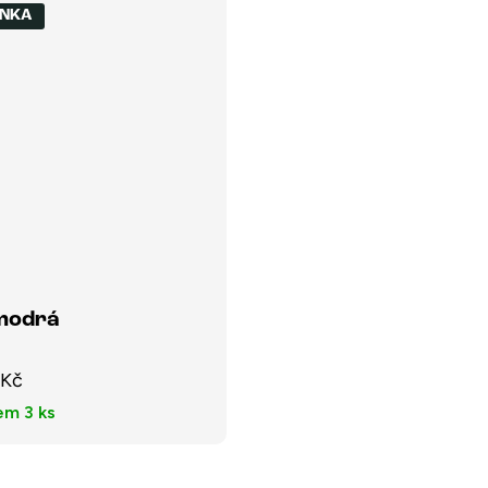
INKA
 modrá
 Kč
dem
3 ks