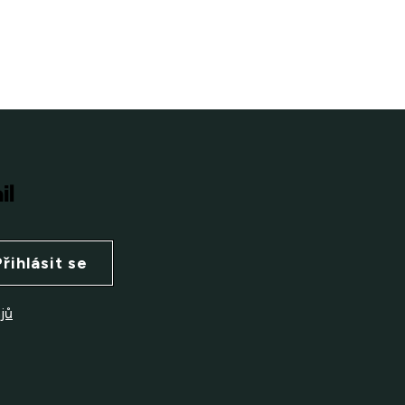
il
Přihlásit se
jů