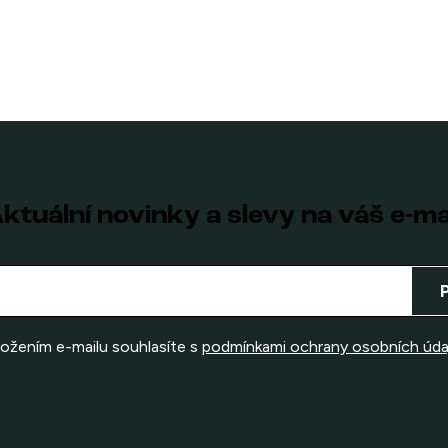
ktuální novinky a slevy na váš e-ma
ložením e-mailu souhlasíte s
podmínkami ochrany osobních úda