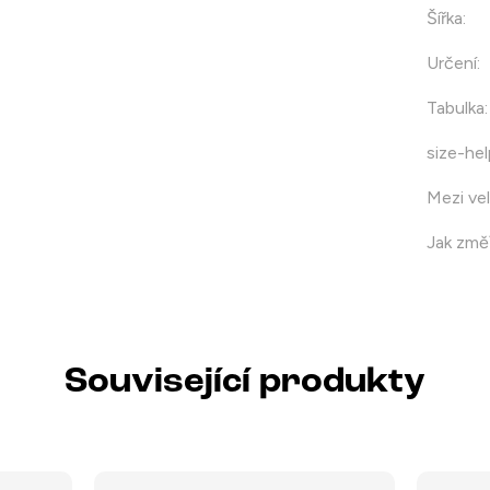
Šířka
:
Určení
:
Tabulka
:
size-hel
Mezi vel
Jak změř
Související produkty