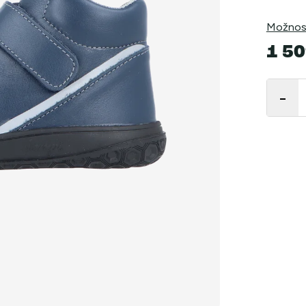
Možnost
1 50
Měrná
cena: