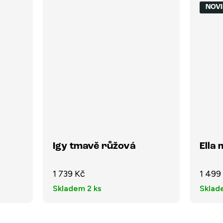
NOV
Igy tmavě růžová
Ella
1 739 Kč
1 499
Skladem
2 ks
Skla