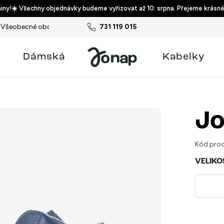
ny!☀️ Všechny objednávky budeme vyřizovat až 10. srpna. Přejeme krásné
Všeobecné obchodní podmínky
731 119 015
Podmínky ochrany osobních ú
Dámská
Kabelky
Jo
Kód prod
VELIKO