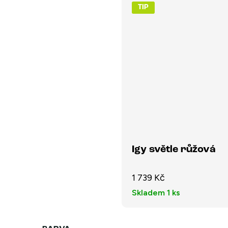
TIP
Igy světle růžová
1 739 Kč
Skladem
1 ks