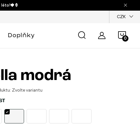
 léto!🍓🍦
dajů
CZK
Náku
Doplňky
košík
lla modrá
uktu:
Zvolte variantu
ST