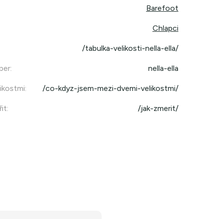
Barefoot
Chlapci
/tabulka-velikosti-nella-ella/
per
:
nella-ella
ikostmi
:
/co-kdyz-jsem-mezi-dvemi-velikostmi/
it
:
/jak-zmerit/