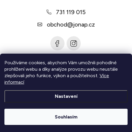
a
731 119 015
t
í
obchod
@
jonap.cz
Používáme cookies, abychom Vám umožnili pohodlné
Informace pro vás
prohlížení webu a díky analýze provozu webu neustále
zlepšovali jeho funkce, výkon a použitelnost.
Více
Zjistěte více
informací
Nastavení
Copyright 2026
Jonap - Barefoot obuv
. Všechna práva
vyhrazena.
Upravit nastavení cookies
Souhlasím
|
Vytvořil Shoptet