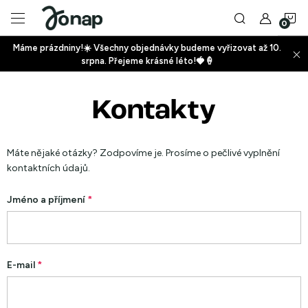
Přejít
N
na
obsah
Máme prázdniny!☀️ Všechny objednávky budeme vyřizovat až 10.
ko
srpna. Přejeme krásné léto!🍓🍦
+
Kontakty
+
Máte nějaké otázky? Zodpovíme je. Prosíme o pečlivé vyplnění
kontaktních údajů.
Jméno a příjmení
+
E-mail