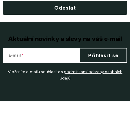
Odeslat
Aktuální novinky a slevy na váš e-mail
Přihlásit se
E-mail
Vložením e-mailu souhlasíte s
podmínkami ochrany osobních
údajů
Z
á
p