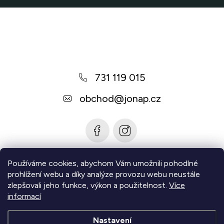
Z
á
p
a
731 119 015
t
í
obchod
@
jonap.cz
Používáme cookies, abychom Vám umožnili pohodlné
Informace pro vás
prohlížení webu a díky analýze provozu webu neustále
zlepšovali jeho funkce, výkon a použitelnost.
Více
Zjistěte více
informací
Nastavení