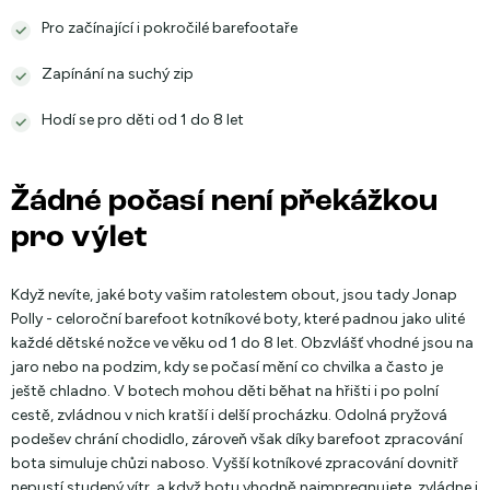
Pro začínající i pokročilé barefootaře
Zapínání na suchý zip
Hodí se pro děti od 1 do 8 let
Žádné počasí není překážkou
pro výlet
Když nevíte, jaké boty vašim ratolestem obout, jsou tady Jonap
Polly - celoroční barefoot kotníkové boty, které padnou jako ulité
každé dětské nožce ve věku od 1 do 8 let. Obzvlášť vhodné jsou na
jaro nebo na podzim, kdy se počasí mění co chvilka a často je
ještě chladno. V botech mohou děti běhat na hřišti i po polní
cestě, zvládnou v nich kratší i delší procházku. Odolná pryžová
podešev chrání chodidlo, zároveň však díky barefoot zpracování
bota simuluje chůzi naboso. Vyšší kotníkové zpracování dovnitř
nepustí studený vítr, a když botu vhodně naimpregnujete, zvládne i