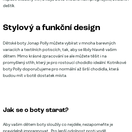
deštík.
Stylový a funkční design
Dětské boty Jonap Polly můžete vybírat v mnoha barevných
variacích a textilních potiscích, tak, aby se líbily hlavně vašim
dětem. Mimo krásné zpracování se ale můžete těšit i na
promyšlený střih, který je pro rostoucí chodidlo ideální. Kotníkové
boty Polly doporučujeme pro normální až širší chodidla, která
budou mít v botě dostatek místa.
Jak se o boty starat?
Aby vašim dětem boty sloužily co nejdéle, nezapomeňte je
pravidelně impregnovat . Pro lepší odolnost proti vodě