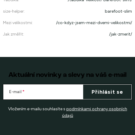
size-helper
:
barefoot-slim
Mezi velikostmi
:
/co-kdyz-jsem-mezi-dvemi-velikostmi/
Jak změřit
:
/jak-zmerit/
Aktuální novinky a slevy na váš e-mail
Přihlásit se
E-mail
Vložením e-mailu souhlasíte s
podmínkami ochrany osobních
údajů