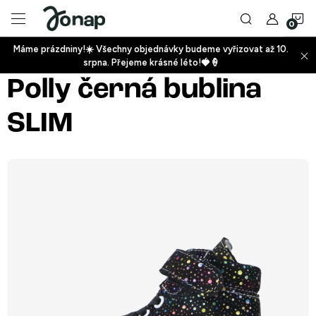
Přejít
N
na
obsah
Máme prázdniny!☀️ Všechny objednávky budeme vyřizovat až 10.
ko
srpna. Přejeme krásné léto!🍓🍦
+
Polly černá bublina
SLIM
+
+