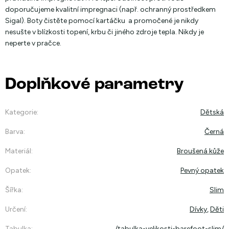
doporučujeme kvalitní impregnaci (např. ochranný prostředkem
Sigal). Boty čistěte pomocí kartáčku a promočené je nikdy
nesušte v blízkosti topení, krbu či jiného zdroje tepla. Nikdy je
neperte v pračce.
Doplňkové parametry
Kategorie
:
Dětská
Barva
:
Černá
Materiál
:
Broušená kůže
Opatek
:
Pevný opatek
Šířka
:
Slim
Určení
:
Dívky
,
Děti
Tabulka
:
/tabulka-velikosti-barefoot-slim/