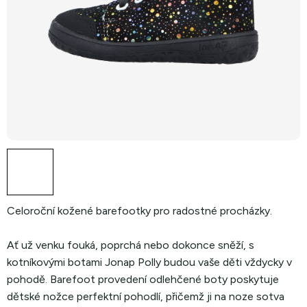
Celoroční kožené barefootky pro radostné procházky.
Ať už venku fouká, poprchá nebo dokonce sněží, s
kotníkovými botami Jonap Polly budou vaše děti vždycky v
pohodě. Barefoot provedení odlehčené boty poskytuje
dětské nožce perfektní pohodlí, přičemž ji na noze sotva