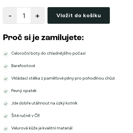
Měrná
cena:
Vložit do košíku
Proč si je zamilujete:
Celoroční boty do chladnějšího počasí
Barefootové
Vkládací stélka z paměťové pěny pro pohodlnou chůzi
Pevný opatek
Jde dobře utáhnout na úzký kotník
Šité ručně v ČR
Velurová kůže je kvalitní materiál