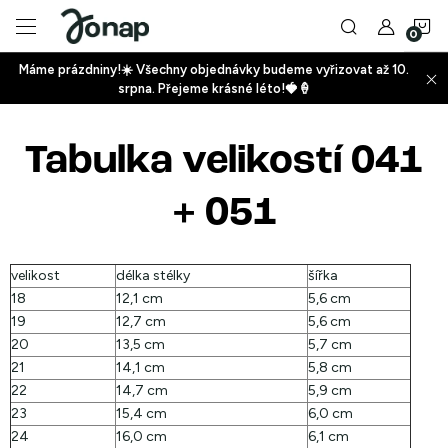
Přejít
N
na
obsah
Máme prázdniny!☀️ Všechny objednávky budeme vyřizovat až 10.
ko
srpna. Přejeme krásné léto!🍓🍦
+
Tabulka velikostí 041
+
+ 051
velikost
délka stélky
šířka
18
12,1 cm
5,6 cm
+
19
12,7 cm
5,6 cm
20
13,5 cm
5,7 cm
21
14,1 cm
5,8 cm
22
14,7 cm
5,9 cm
23
15,4 cm
6,0 cm
24
16,0 cm
6,1 cm