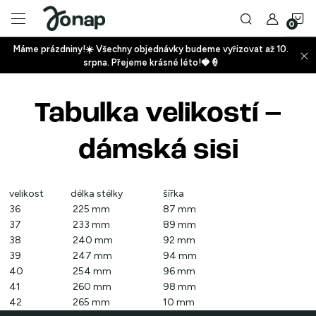
Přejít
N
na
obsah
Máme prázdniny!☀️ Všechny objednávky budeme vyřizovat až 10.
ko
srpna. Přejeme krásné léto!🍓🍦
+
Tabulka velikostí –
+
dámská sisi
velikost
délka stélky
šířka
36
225 mm
87 mm
37
233 mm
89 mm
+
38
240 mm
92 mm
39
247 mm
94 mm
40
254 mm
96 mm
41
260 mm
98 mm
42
265 mm
10 mm