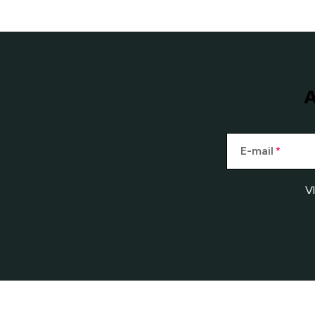
A
E-mail
V
Z