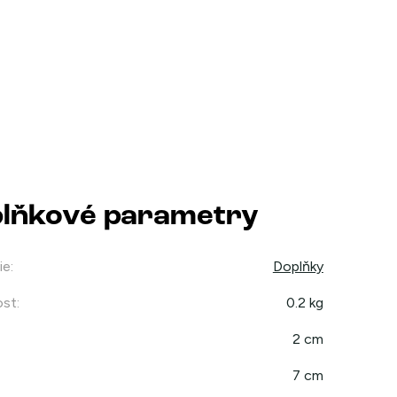
lňkové parametry
ie
:
Doplňky
st
:
0.2 kg
2 cm
7 cm