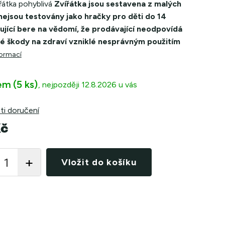
řátka pohyblivá
Zvířátka jsou sestavena z malých
 nejsou testovány jako hračky pro děti do 14
pující bere na vědomí, že prodávající neodpovídá
é škody na zdraví vzniklé nesprávným použitím
formací
em
(5 ks)
12.8.2026
i doručení
Kč
Vložit do košíku