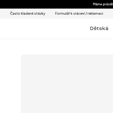
Přejít
Máme prázdni
na
Často kladené otázky
Formulář k vrácení / reklamaci
obsah
Dětská