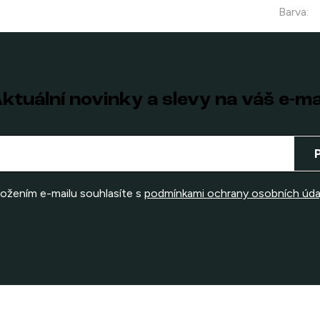
Barva
:
ktuální novinky a slevy na váš e-ma
ložením e-mailu souhlasíte s
podmínkami ochrany osobních úda