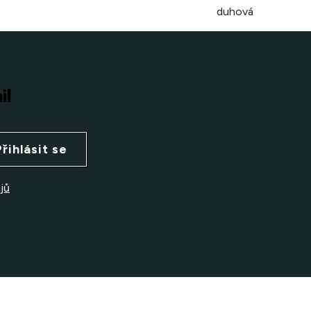
duhová
il
Přihlásit se
jů