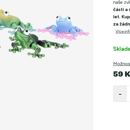
naše zví
částí a
let. Ku
za žádn
Více in
Sklad
Možnost
59 
Měrná
cena: