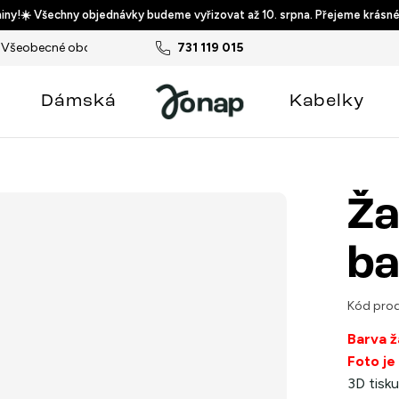
ny!☀️ Všechny objednávky budeme vyřizovat až 10. srpna. Přejeme krásné
Všeobecné obchodní podmínky
731 119 015
Podmínky ochrany osobních ú
Dámská
Kabelky
Ža
ba
Kód prod
Barva ž
Foto je
3D tisku