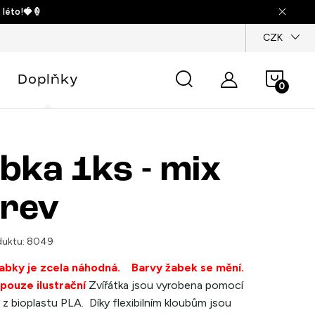
 léto!🍓🍦
dajů
CZK
Náku
Doplňky
košík
bka 1ks - mix
rev
uktu:
8049
abky je zcela náhodná.
Barvy žabek se mění.
 pouze ilustrační
Zvířátka jsou vyrobena pomocí
 z bioplastu
PLA. Díky flexibilním kloubům jsou