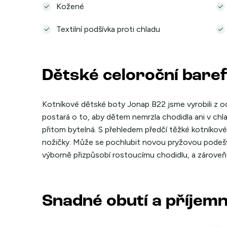
Kožené
Textilní podšívka proti chladu
Dětské celoroční bare
Kotníkové dětské boty Jonap B22 jsme vyrobili z odo
postará o to, aby dětem nemrzla chodidla ani v chl
přitom bytelná. S přehledem předčí těžké kotníkové
nožičky. Může se pochlubit novou pryžovou podešv
výborně přizpůsobí rostoucímu chodidlu, a zároveň 
Snadné obutí a příjem