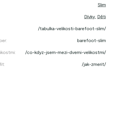
Slim
Dívky
,
Děti
/tabulka-velikosti-barefoot-slim/
per
:
barefoot-slim
ikostmi
:
/co-kdyz-jsem-mezi-dvemi-velikostmi/
it
:
/jak-zmerit/