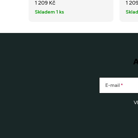
1 209 Kč
1 20
Skladem
1 ks
Skla
A
E-mail
V