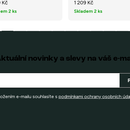
9 Kč
1 209 Kč
dem
2 ks
Skladem
2 ks
ktuální novinky a slevy na váš e-ma
ložením e-mailu souhlasíte s
podmínkami ochrany osobních úda