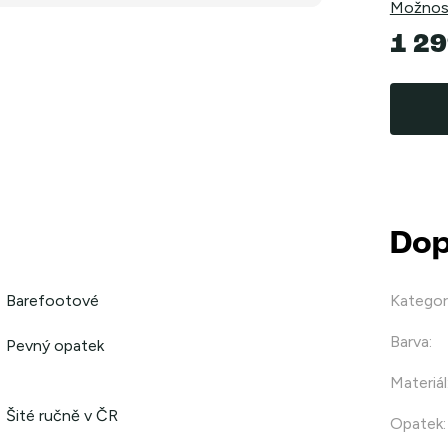
Možnost
1 29
Měrná
cena:
Dop
Barefootové
Kategor
Barva
:
Pevný opatek
Materiál
Šité ručně v ČR
Opatek
: