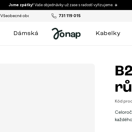
Jsme zpátky!
Vaše objednávky už zase s radostí vyřizujeme. ☀️
Všeobecné obchodní podmínky
731 119 015
Podmínky ochrany osobních ú
Dámská
Kabelky
B2
rů
Kód prod
Celoroč
každého