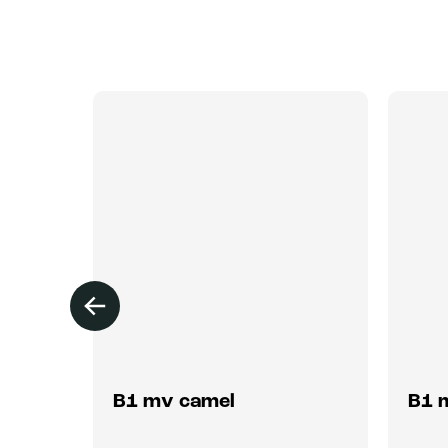
B1 mv camel
B1 