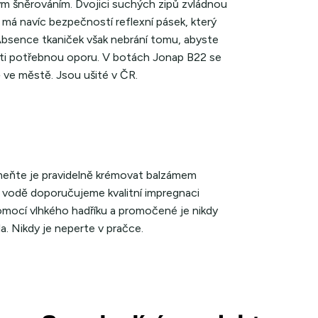
m šněrováním. Dvojici suchých zipů zvládnou
 má navíc bezpečností reflexní pásek, který
. Absence tkaniček však nebrání tomu, abyste
těti potřebnou oporu. V botách Jonap B22 se
 ve městě. Jsou ušité v ČR.
meňte je pravidelně krémovat balzámem
 vodě doporučujeme kvalitní impregnaci
pomocí vlhkého hadříku a promočené je nikdy
la. Nikdy je neperte v pračce.