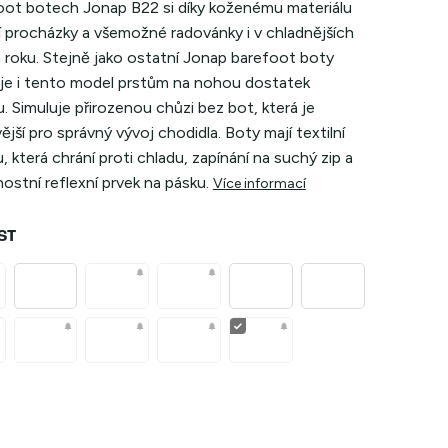
oot botech Jonap B22 si díky koženému materiálu
jí procházky a všemožné radovánky i v chladnějších
 roku. Stejně jako ostatní Jonap barefoot boty
je i tento model prstům na nohou dostatek
. Simuluje přirozenou chůzi bez bot, která je
ější pro správný vývoj chodidla. Boty mají textilní
, která chrání proti chladu, zapínání na suchý zip a
stní reflexní prvek na pásku.
Více informací
ST