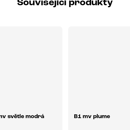
Související produkty
mv světle modrá
B1 mv plume