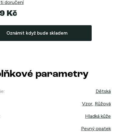
i doručení
9 Kč
Oznámit když bude skladem
lňkové parametry
ie
:
Dětská
Vzor
,
Růžová
:
Hladká kůže
Pevný opatek