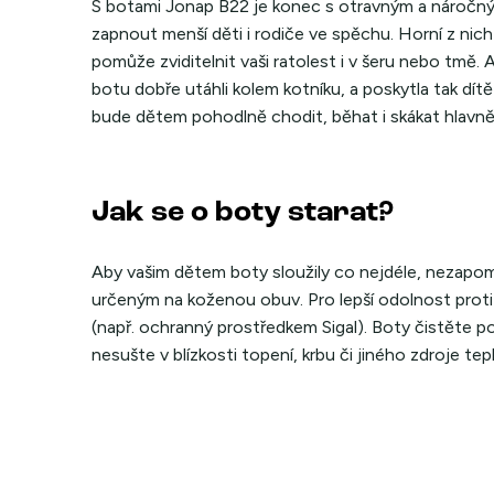
S botami Jonap B22 je konec s otravným a náročný
zapnout menší děti i rodiče ve spěchu. Horní z nich
pomůže zviditelnit vaši ratolest i v šeru nebo tmě
botu dobře utáhli kolem kotníku, a poskytla tak dí
bude dětem pohodlně chodit, běhat i skákat hlavně
Jak se o boty starat?
Aby vašim dětem boty sloužily co nejdéle, nezapo
určeným na koženou obuv. Pro lepší odolnost proti
(např. ochranný prostředkem Sigal). Boty čistěte 
nesušte v blízkosti topení, krbu či jiného zdroje tep