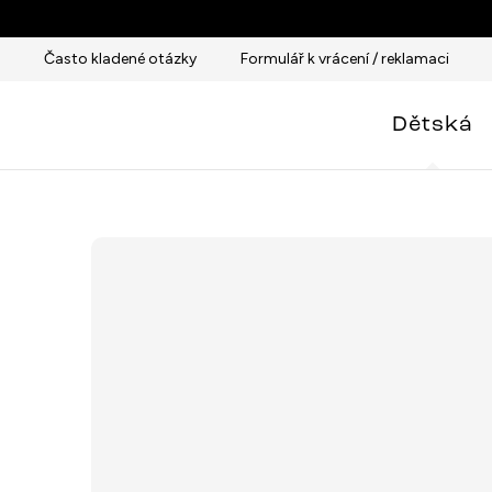
Přejít
na
Často kladené otázky
Formulář k vrácení / reklamaci
obsah
Dětská