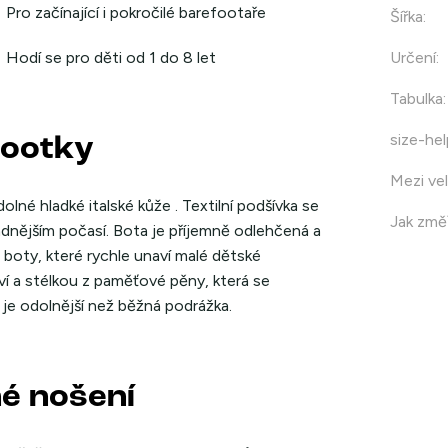
Pro začínající i pokročilé barefootaře
Šířka
:
Hodí se pro děti od 1 do 8 let
Určení
:
Tabulka
:
size-hel
footky
Mezi vel
lné hladké italské kůže . Textilní podšívka se
Jak změř
adnějším počasí. Bota je příjemně odlehčená a
 boty, které rychle unaví malé dětské
í a stélkou z paměťové pěny, která se
je odolnější než běžná podrážka.
né nošení