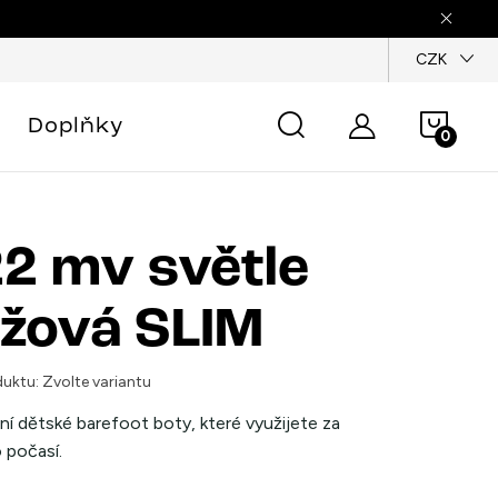
dajů
CZK
Náku
Doplňky
košík
2 mv světle
žová SLIM
uktu:
Zvolte variantu
ní dětské barefoot boty, které využijete za
 počasí.