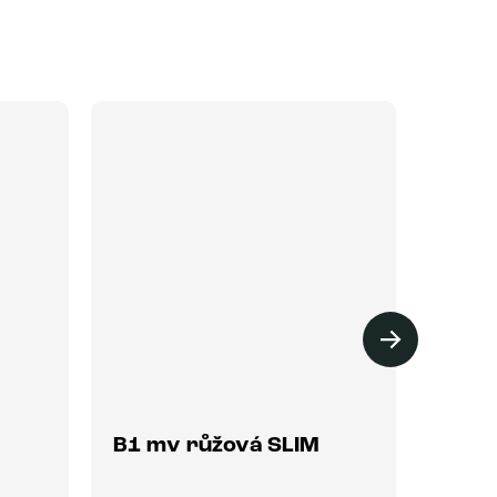
VÝPR
B1 mv růžová SLIM
B1 m