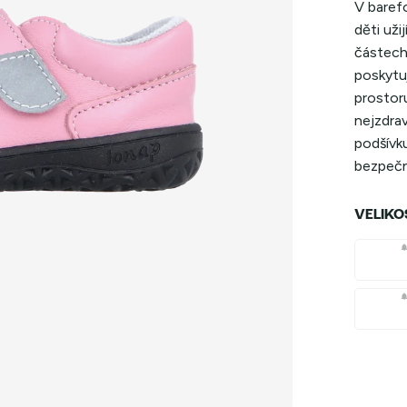
V baref
děti uži
částech
poskytu
prostoru
nejzdrav
podšívku
bezpečno
VELIKO