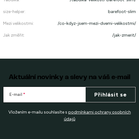
size-helper
:
barefoot-slim
Mezi velikostmi
:
/co-kdyz-jsem-mezi-dvemi-velikostmi/
Jak změřit
:
/jak-zmerit/
Aktuální novinky a slevy na váš e-mail
Přihlásit se
E-mail
Vložením e-mailu souhlasíte s
podmínkami ochrany osobních
údajů