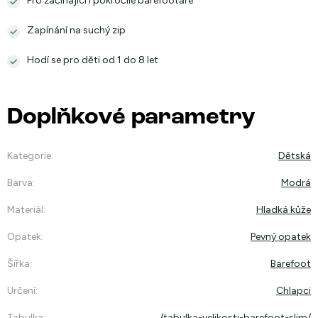
Pro začínající i pokročilé barefootaře
Zapínání na suchý zip
Hodí se pro děti od 1 do 8 let
Doplňkové parametry
Kategorie
:
Dětská
Barva
:
Modrá
Materiál
:
Hladká kůže
Opatek
:
Pevný opatek
Šířka
:
Barefoot
Určení
:
Chlapci
Tabulka
:
/tabulka-velikosti-barefoot-slim/