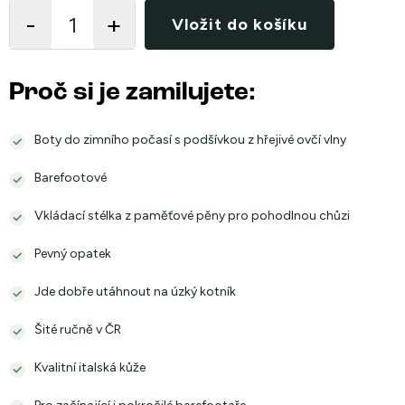
cena:
Vložit do košíku
Proč si je zamilujete:
Boty do zimního počasí s podšívkou z hřejivé ovčí vlny
Barefootové
Vkládací stélka z paměťové pěny pro pohodlnou chůzi
Pevný opatek
Jde dobře utáhnout na úzký kotník
Šité ručně v ČR
Kvalitní italská kůže