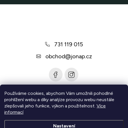
Z
á
p
a
731 119 015
t
í
obchod
@
jonap.cz
Používáme cookies, abychom Vám umožnili pohodlné
Informace pro vás
prohlížení webu a díky analýze provozu webu neustále
zlepšovali jeho funkce, výkon a použitelnost.
Více
Zjistěte více
informací
Nastavení