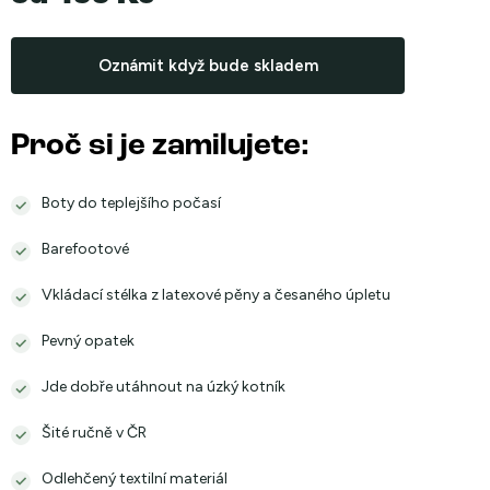
Měrná
cena:
Oznámit když bude skladem
Proč si je zamilujete:
Boty do teplejšího počasí
Barefootové
Vkládací stélka z latexové pěny a česaného úpletu
Pevný opatek
Jde dobře utáhnout na úzký kotník
Šité ručně v ČR
Odlehčený textilní materiál