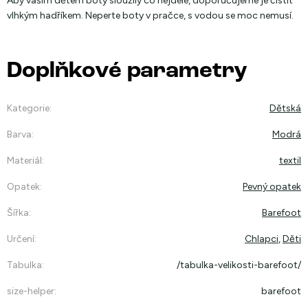
Aby vašim dětem boty sloužily co nejdéle, doporučujeme je čistit
vlhkým hadříkem. Neperte boty v pračce, s vodou se moc nemusí.
Doplňkové parametry
Kategorie
:
Dětská
Barva
:
Modrá
Materiál
:
textil
Opatek
:
Pevný opatek
Šířka
:
Barefoot
Určení
:
Chlapci
,
Děti
Tabulka
:
/tabulka-velikosti-barefoot/
size-helper
:
barefoot