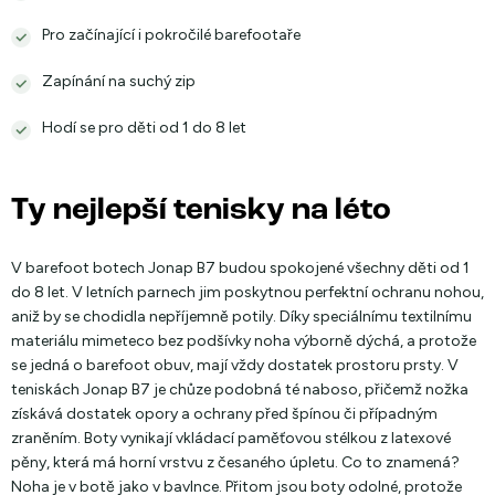
Pro začínající i pokročilé barefootaře
Zapínání na suchý zip
Hodí se pro děti od 1 do 8 let
Ty nejlepší tenisky na léto
V barefoot botech Jonap B7 budou spokojené všechny děti od 1
do 8 let. V letních parnech jim poskytnou perfektní ochranu nohou,
aniž by se chodidla nepříjemně potily. Díky speciálnímu textilnímu
materiálu mimeteco bez podšívky noha výborně dýchá, a protože
se jedná o barefoot obuv, mají vždy dostatek prostoru prsty. V
teniskách Jonap B7 je chůze podobná té naboso, přičemž nožka
získává dostatek opory a ochrany před špínou či případným
zraněním. Boty vynikají vkládací paměťovou stélkou z latexové
pěny, která má horní vrstvu z česaného úpletu. Co to znamená?
Noha je v botě jako v bavlnce. Přitom jsou boty odolné, protože