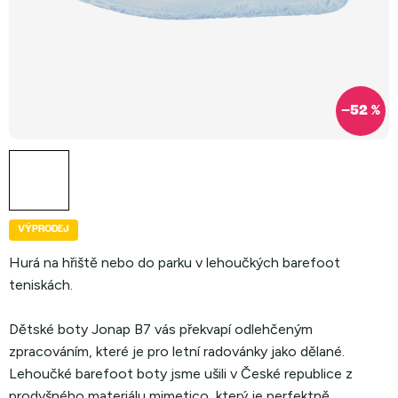
–52 %
VÝPRODEJ
Hurá na hřiště nebo do parku v lehoučkých barefoot
teniskách.
Dětské boty Jonap B7 vás překvapí odlehčeným
zpracováním, které je pro letní radovánky jako dělané.
Lehoučké barefoot boty jsme ušili v České republice z
prodyšného materiálu mimetico, který je perfektně