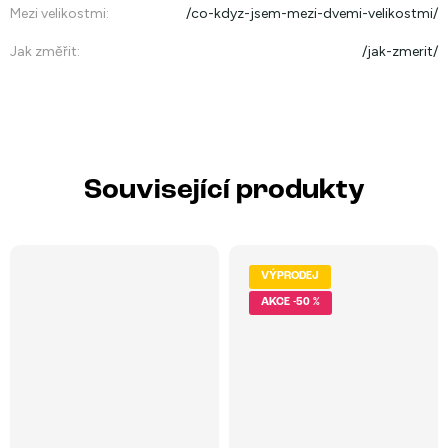
Mezi velikostmi
:
/co-kdyz-jsem-mezi-dvemi-velikostmi/
Jak změřit
:
/jak-zmerit/
Související produkty
VÝPRODEJ
-50 %