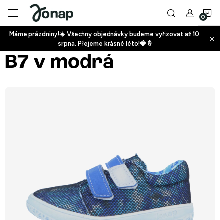
Přejít
N
na
obsah
Máme prázdniny!☀️ Všechny objednávky budeme vyřizovat až 10.
ko
srpna. Přejeme krásné léto!🍓🍦
+
B7 v modrá
+
+