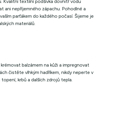
Kvalitní textilní podšívka dovnitř vodu
vat ani nepříjemného zápachu. Pohodlné a
vaším parťákem do každého počasí. Šijeme je
alských materiálů.
e krémovat balzámem na kůži a impregnovat
ách čistěte vlhkým hadříkem, nikdy neperte v
opení, krbů a dalších zdrojů tepla.