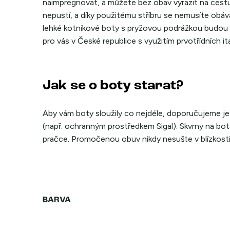
naimpregnovat, a můžete bez obav vyrazit na cestu. 
nepustí, a díky použitému stříbru se nemusíte obá
lehké kotníkové boty s pryžovou podrážkou budou 
pro vás v České republice s využitím prvotřídních it
Jak se o boty starat?
Aby vám boty sloužily co nejdéle, doporučujeme j
(např. ochranným prostředkem Sigal). Skvrny na bot
pračce. Promočenou obuv nikdy nesušte v blízkosti t