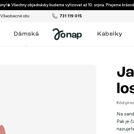
ny!☀️ Všechny objednávky budeme vyřizovat až 10. srpna. Přejeme krásné
Všeobecné obchodní podmínky
731 119 015
Podmínky ochrany osobních ú
Dámská
Kabelky
Ja
lo
Kód prod
Na sand
Pak je č
nazujete