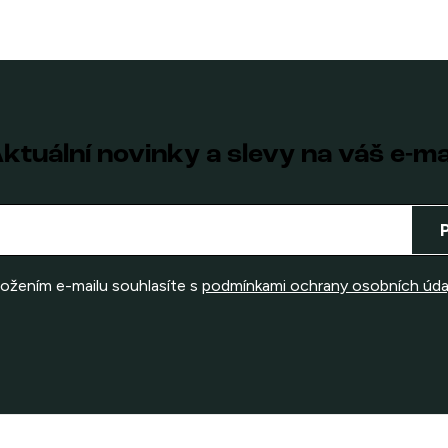
ktuální novinky a slevy na váš e-ma
ložením e-mailu souhlasíte s
podmínkami ochrany osobních úda