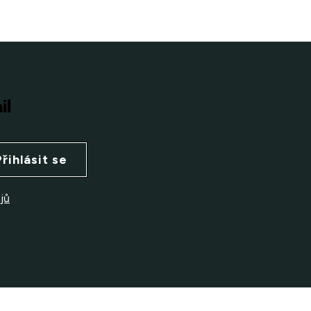
il
Přihlásit se
jů