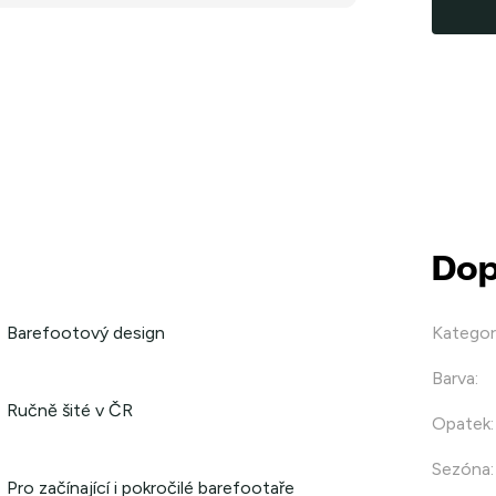
Dop
Barefootový design
Kategor
Barva
:
Ručně šité v ČR
Opatek
:
Sezóna
:
Pro začínající i pokročilé barefootaře