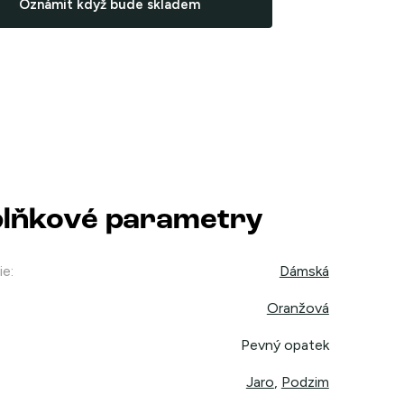
Oznámit když bude skladem
lňkové parametry
ie
:
Dámská
Oranžová
Pevný opatek
Jaro
,
Podzim