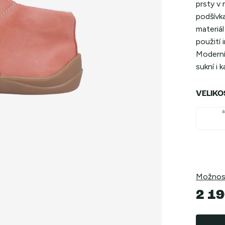
prsty v 
podšívka
materiál
použití
Moderní
sukní i 
VELIKO
Možnost
2 19
Měrná
cena: