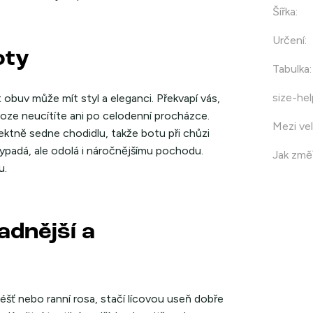
Šířka
:
Určení
:
oty
Tabulka
:
size-hel
 obuv může mít styl a eleganci. Překvapí vás,
noze neucítíte ani po celodenní procházce.
Mezi vel
ktně sedne chodidlu, takže botu při chůzi
 vypadá, ale odolá i náročnějšímu pochodu.
Jak změř
u.
adnější a
éšť nebo ranní rosa, stačí lícovou useň dobře