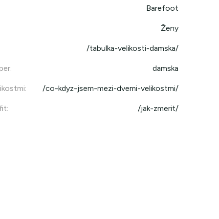
Barefoot
Ženy
/tabulka-velikosti-damska/
per
:
damska
ikostmi
:
/co-kdyz-jsem-mezi-dvemi-velikostmi/
it
:
/jak-zmerit/