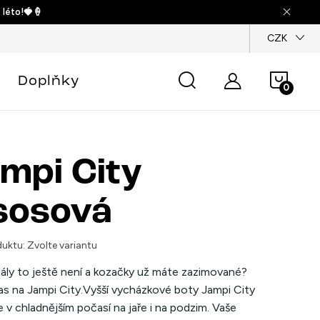
 léto!🍓🍦
dajů
CZK
Náku
Doplňky
košík
mpi City
sosová
uktu:
Zvolte variantu
ály to ještě není a kozačky už máte zazimované?
as na Jampi City.
Vyšší vycházkové boty Jampi City
 v chladnějším počasí na jaře i na podzim. Vaše