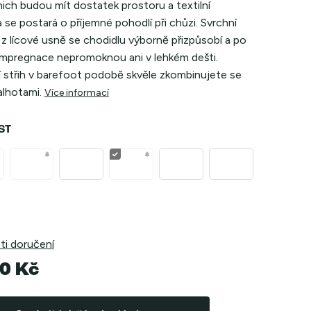
nich budou mít dostatek prostoru a textilní
 se postará o příjemné pohodlí při chůzi. Svrchní
 z lícové usně se chodidlu výborně přizpůsobí a po
impregnace nepromoknou ani v lehkém dešti.
 střih v barefoot podobě skvěle zkombinujete se
kalhotami.
Více informací
ST
i doručení
0 Kč