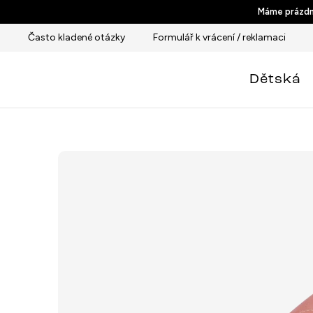
Přejít
Máme prázdni
na
Často kladené otázky
Formulář k vrácení / reklamaci
obsah
Dětská