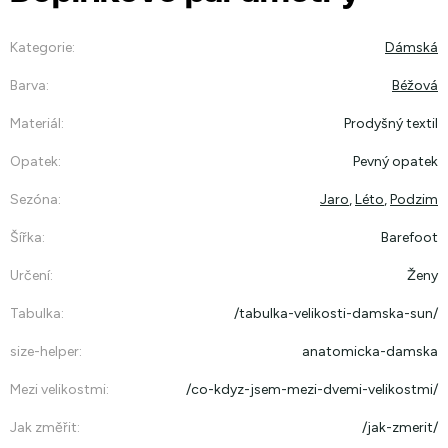
Kategorie
:
Dámská
Barva
:
Béžová
Materiál
:
Prodyšný textil
Opatek
:
Pevný opatek
Sezóna
:
Jaro
,
Léto
,
Podzim
Šířka
:
Barefoot
Určení
:
Ženy
Tabulka
:
/tabulka-velikosti-damska-sun/
size-helper
:
anatomicka-damska
Mezi velikostmi
:
/co-kdyz-jsem-mezi-dvemi-velikostmi/
Jak změřit
:
/jak-zmerit/