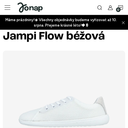
Přejít
N
na
obsah
Máme prázdniny!☀️ Všechny objednávky budeme vyřizovat až 10.
ko
srpna. Přejeme krásné léto!🍓🍦
+
Jampi Flow béžová
+
+