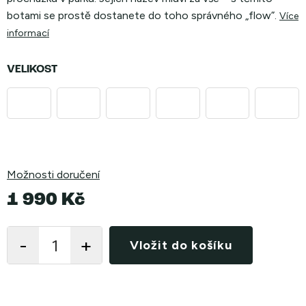
botami se prostě dostanete do toho správného „flow”.
Více
informací
VELIKOST
Možnosti doručení
1 990 Kč
Měrná
cena:
Vložit do košíku