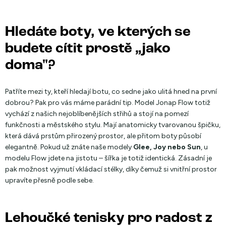
Hledáte boty, ve kterých se
budete cítit prostě
„jako
doma"?
Patříte mezi ty, kteří hledají botu, co sedne jako ulitá hned na první
dobrou? Pak pro vás máme parádní tip. Model Jonap Flow totiž
vychází z našich nejoblíbenějších střihů a stojí na pomezí
funkčnosti a městského stylu. Mají anatomicky tvarovanou špičku,
která dává prstům přirozený prostor, ale přitom boty působí
elegantně. Pokud už znáte naše modely
Glee, Joy nebo Sun
, u
modelu Flow jdete na jistotu – šířka je totiž identická. Zásadní je
pak možnost vyjmutí vkládací stélky, díky čemuž si vnitřní prostor
upravíte přesně podle sebe.
Lehoučké tenisky pro radost z