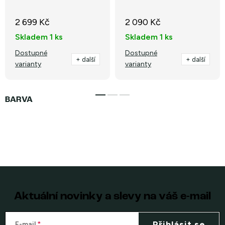
2 699 Kč
2 090 Kč
Skladem
1 ks
Skladem
1 ks
Dostupné
Dostupné
+ další
+ další
varianty
varianty
Aktuální novinky a slevy na váš e-mail
Přihlásit se
E-mail