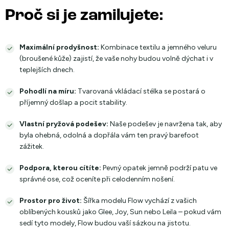
Proč si je zamilujete:
Maximální prodyšnost:
Kombinace textilu a jemného veluru
(broušené kůže) zajistí, že vaše nohy budou volně dýchat i v
teplejších dnech.
Pohodlí na míru:
Tvarovaná vkládací stélka se postará o
příjemný došlap a pocit stability.
Vlastní pryžová podešev:
Naše podešev je navržena tak, aby
byla ohebná, odolná a dopřála vám ten pravý barefoot
zážitek.
Podpora, kterou cítíte:
Pevný opatek jemně podrží patu ve
správné ose, což oceníte při celodenním nošení.
Prostor pro život:
Šířka modelu Flow vychází z vašich
oblíbených kousků jako Glee, Joy, Sun nebo Leila – pokud vám
sedí tyto modely, Flow budou vaší sázkou na jistotu.