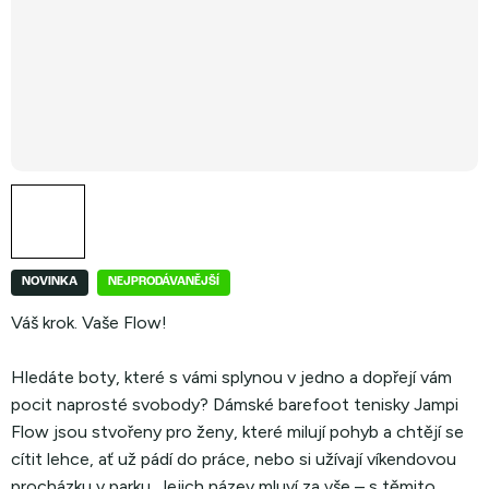
NOVINKA
NEJPRODÁVANĚJŠÍ
Váš krok. Vaše Flow!
Hledáte boty, které s vámi splynou v jedno a dopřejí vám
pocit naprosté svobody? Dámské barefoot tenisky Jampi
Flow jsou stvořeny pro ženy, které milují pohyb a chtějí se
cítit lehce, ať už pádí do práce, nebo si užívají víkendovou
procházku v parku. Jejich název mluví za vše – s těmito