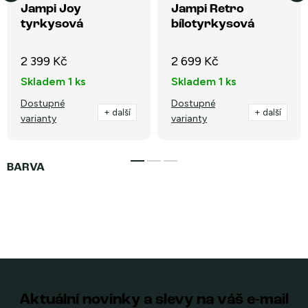
Jampi Joy
Jampi Retro
tyrkysová
bílotyrkysová
2 399 Kč
2 699 Kč
Skladem
1 ks
Skladem
1 ks
Dostupné
Dostupné
+ další
+ další
varianty
varianty
Aktuální novinky a slevy na váš e-mail