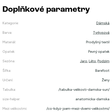
Doplňkové parametry
Kategorie
:
Dámská
Barva
:
Tyrkysová
Materiál
:
Prodyšný textil
Opatek
:
Pevný opatek
Sezóna
:
Jaro
,
Léto
,
Podzim
Šířka
:
Barefoot
Určení
:
Ženy
Tabulka
:
/tabulka-velikosti-damska-sun/
size-helper
:
anatomicka-damska
Mezi velikostmi
:
/co-kdyz-jsem-mezi-dvemi-velikostmi/