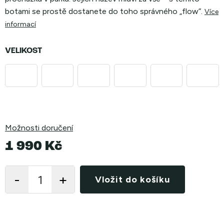
botami se prostě dostanete do toho správného „flow”.
Více
informací
VELIKOST
Možnosti doručení
1 990 Kč
Měrná
cena:
Vložit do košíku