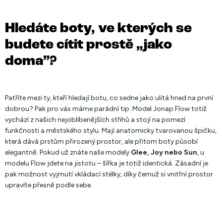
Hledáte boty, ve kterých se
budete cítit prostě „jako
doma”?
Patříte mezi ty, kteří hledají botu, co sedne jako ulitá hned na první
dobrou? Pak pro vás máme parádní tip. Model Jonap Flow totiž
vychází z našich nejoblíbenějších střihů a stojí na pomezí
funkčnosti a městského stylu. Mají anatomicky tvarovanou špičku,
která dává prstům přirozený prostor, ale přitom boty působí
elegantně. Pokud už znáte naše modely
Glee, Joy nebo Sun
, u
modelu Flow jdete na jistotu – šířka je totiž identická. Zásadní je
pak možnost vyjmutí vkládací stélky, díky čemuž si vnitřní prostor
upravíte přesně podle sebe.