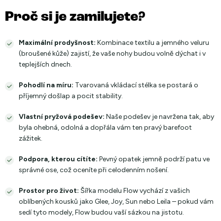
Proč si je zamilujete?
Maximální prodyšnost:
Kombinace textilu a jemného veluru
(broušené kůže) zajistí, že vaše nohy budou volně dýchat i v
teplejších dnech.
Pohodlí na míru:
Tvarovaná vkládací stélka se postará o
příjemný došlap a pocit stability.
Vlastní pryžová podešev:
Naše podešev je navržena tak, aby
byla ohebná, odolná a dopřála vám ten pravý barefoot
zážitek.
Podpora, kterou cítíte:
Pevný opatek jemně podrží patu ve
správné ose, což oceníte při celodenním nošení.
Prostor pro život:
Šířka modelu Flow vychází z vašich
oblíbených kousků jako Glee, Joy, Sun nebo Leila – pokud vám
sedí tyto modely, Flow budou vaší sázkou na jistotu.