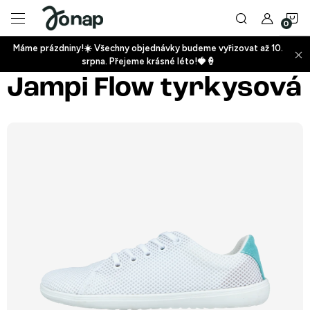
Přejít
N
na
obsah
Máme prázdniny!☀️ Všechny objednávky budeme vyřizovat až 10.
ko
srpna. Přejeme krásné léto!🍓🍦
+
Jampi Flow tyrkysová
+
+