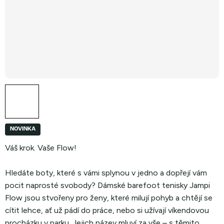
NOVINKA
Váš krok. Vaše Flow!
Hledáte boty, které s vámi splynou v jedno a dopřejí vám
pocit naprosté svobody? Dámské barefoot tenisky Jampi
Flow jsou stvořeny pro ženy, které milují pohyb a chtějí se
cítit lehce, ať už pádí do práce, nebo si užívají víkendovou
procházku v parku. Jejich název mluví za vše – s těmito