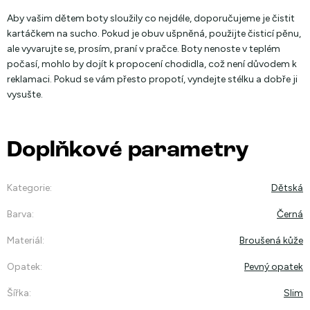
Aby vašim dětem boty sloužily co nejdéle, doporučujeme je čistit
kartáčkem na sucho. Pokud je obuv ušpněná, použijte čisticí pěnu,
ale vyvarujte se, prosím, praní v pračce. Boty nenoste v teplém
počasí, mohlo by dojít k propocení chodidla, což není důvodem k
reklamaci. Pokud se vám přesto propotí, vyndejte stélku a dobře ji
vysušte.
Doplňkové parametry
Kategorie
:
Dětská
Barva
:
Černá
Materiál
:
Broušená kůže
Opatek
:
Pevný opatek
Šířka
:
Slim