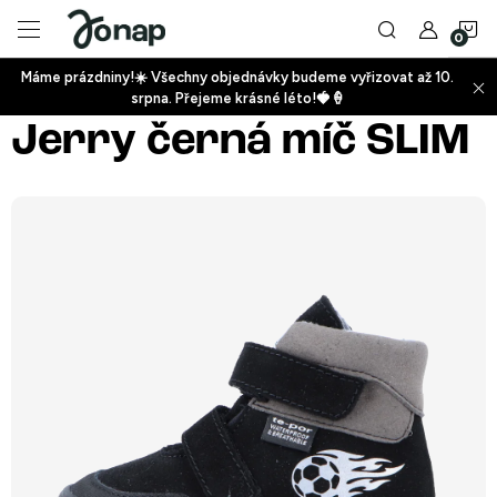
Přejít
N
na
obsah
Máme prázdniny!☀️ Všechny objednávky budeme vyřizovat až 10.
ko
srpna. Přejeme krásné léto!🍓🍦
+
Jerry černá míč SLIM
+
+