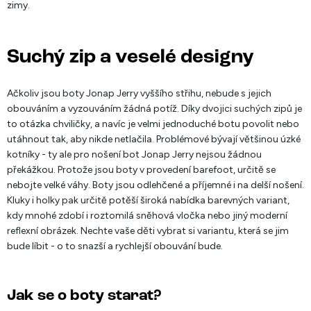
zimy.
Suchý zip a veselé designy
Ačkoliv jsou boty Jonap Jerry vyššího střihu, nebude s jejich
obouváním a vyzouváním žádná potíž. Díky dvojici suchých zipů je
to otázka chviličky, a navíc je velmi jednoduché botu povolit nebo
utáhnout tak, aby nikde netlačila. Problémové bývají většinou úzké
kotníky - ty ale pro nošení bot Jonap Jerry nejsou žádnou
překážkou. Protože jsou boty v provedení barefoot, určitě se
nebojte velké váhy. Boty jsou odlehčené a příjemné i na delší nošení.
Kluky i holky pak určitě potěší široká nabídka barevných variant,
kdy mnohé zdobí i roztomilá sněhová vločka nebo jiný moderní
reflexní obrázek. Nechte vaše děti vybrat si variantu, která se jim
bude líbit - o to snazší a rychlejší obouvání bude.
Jak se o boty starat?