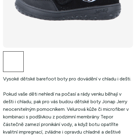
Vysoké dětské barefoot boty pro dovádění v chladu i dešti.
Pokud vaše děti nehledí na počasí a rády venku běhají v
dešti i chladu, pak pro vás budou dětské boty Jonap Jerry
neocenitelným pomocníkem. Velurová kůže či microfiber v
kombinaci s podšívkou z podzimní membrány Tepor
částečně zamezí pronikání vody, a když botu opatříte
kvalitní impregnací, zvládne i opravdu chladné a deštivé