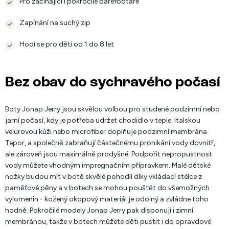
Pro začínající i pokročilé barefootaře
Zapínání na suchý zip
Hodí se pro děti od 1 do 8 let
Bez obav do sychravého počasí
Boty Jonap Jerry jsou skvělou volbou pro studené podzimní nebo
jarní počasí, kdy je potřeba udržet chodidlo v teple. Italskou
velurovou kůži nebo microfiber doplňuje podzimní membrána
Tepor, a společně zabraňují částečnému pronikání vody dovnitř,
ale zároveň jsou maximálně prodyšné. Podpořit nepropustnost
vody můžete vhodným impregnačním přípravkem. Malé dětské
nožky budou mít v botě skvělé pohodlí díky vkládací stélce z
paměťové pěny a v botech se mohou pouštět do všemožných
vylomenin - kožený okopový materiál je odolný a zvládne toho
hodně. Pokročilé modely Jonap Jerry pak disponují i zimní
membránou, takže v botech můžete děti pustit i do opravdové