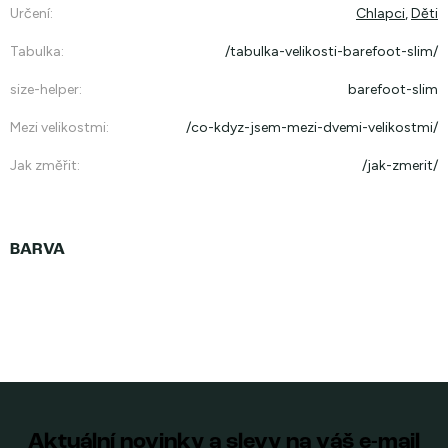
Určení
:
Chlapci
,
Děti
Tabulka
:
/tabulka-velikosti-barefoot-slim/
size-helper
:
barefoot-slim
Mezi velikostmi
:
/co-kdyz-jsem-mezi-dvemi-velikostmi/
Jak změřit
:
/jak-zmerit/
Aktuální novinky a slevy na váš e-mail