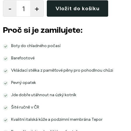
cena:
Vložit do košíku
Proč si je zamilujete:
Boty do chladného počasí
Barefootové
Vkládací stélka z paměťové pěny pro pohodlnou chůzi
Pevný opatek
Jde dobře utáhnout na úzký kotník
Šité ručně v ČR
Kvalitní italská kůže a podzimní membrána Tepor