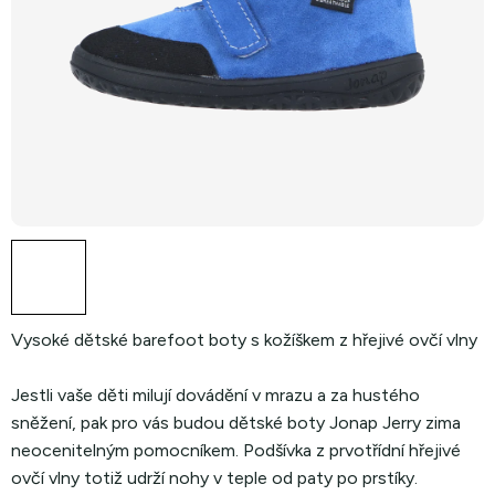
Vysoké dětské barefoot boty s kožíškem z hřejivé ovčí vlny
Jestli vaše děti milují dovádění v mrazu a za hustého
sněžení, pak pro vás budou dětské boty Jonap Jerry zima
neocenitelným pomocníkem. Podšívka z prvotřídní hřejivé
ovčí vlny totiž udrží nohy v teple od paty po prstíky.