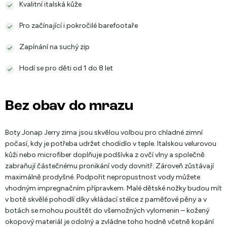
Kvalitní italská kůže
Pro začínající i pokročilé barefootaře
Zapínání na suchý zip
Hodí se pro děti od 1 do 8 let
Bez obav do mrazu
Boty Jonap Jerry zima jsou skvělou volbou pro chladné zimní
počasí, kdy je potřeba udržet chodidlo v teple. Italskou velurovou
kůži nebo microfiber doplňuje podšívka z ovčí vlny a společně
zabraňují částečnému pronikání vody dovnitř. Zároveň zůstávají
maximálně prodyšné. Podpořit nepropustnost vody můžete
vhodným impregnačním přípravkem. Malé dětské nožky budou mít
v botě skvělé pohodlí díky vkládací stélce z paměťové pěny a v
botách se mohou pouštět do všemožných vylomenin – kožený
okopový materiál je odolný a zvládne toho hodně včetně kopání