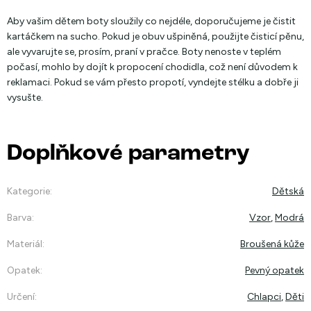
Aby vašim dětem boty sloužily co nejdéle, doporučujeme je čistit
kartáčkem na sucho. Pokud je obuv ušpiněná, použijte čisticí pěnu,
ale vyvarujte se, prosím, praní v pračce. Boty nenoste v teplém
počasí, mohlo by dojít k propocení chodidla, což není důvodem k
reklamaci. Pokud se vám přesto propotí, vyndejte stélku a dobře ji
vysušte.
Doplňkové parametry
Kategorie
:
Dětská
Barva
:
Vzor
,
Modrá
Materiál
:
Broušená kůže
Opatek
:
Pevný opatek
Určení
:
Chlapci
,
Děti