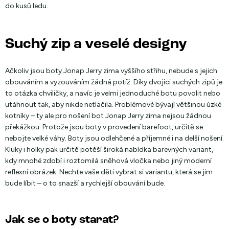
do kusů ledu.
Suchý zip a veselé designy
Ačkoliv jsou boty Jonap Jerry zima vyššího střihu, nebude s jejich
obouváním a vyzouváním žádná potíž. Díky dvojici suchých zipů je
to otázka chviličky, a navíc je velmi jednoduché botu povolit nebo
utáhnout tak, aby nikde netlačila. Problémové bývají většinou úzké
kotníky – ty ale pro nošení bot Jonap Jerry zima nejsou žádnou
překážkou. Protože jsou boty v provedení barefoot, určitě se
nebojte velké váhy. Boty jsou odlehčené a příjemné i na delší nošení.
Kluky i holky pak určitě potěší široká nabídka barevných variant,
kdy mnohé zdobí i roztomilá sněhová vločka nebo jiný moderní
reflexní obrázek. Nechte vaše děti vybrat si variantu, která se jim
bude líbit – o to snazší a rychlejší obouvání bude.
Jak se o boty starat?