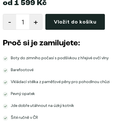
od
1 599 Kč
Měrná
cena:
Vložit do košíku
Proč si je zamilujete:
Boty do zimního počasí s podšívkou z hřejivé ovčí vlny
Barefootové
Vkládací stélka z paměťové pěny pro pohodlnou chůzi
Pevný opatek
Jde dobře utáhnout na úzký kotník
Šité ručně v ČR