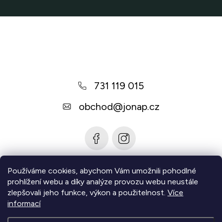
Z
á
p
a
731 119 015
t
í
obchod
@
jonap.cz
Používáme cookies, abychom Vám umožnili pohodlné
Informace pro vás
prohlížení webu a díky analýze provozu webu neustále
zlepšovali jeho funkce, výkon a použitelnost.
Více
Zjistěte více
informací