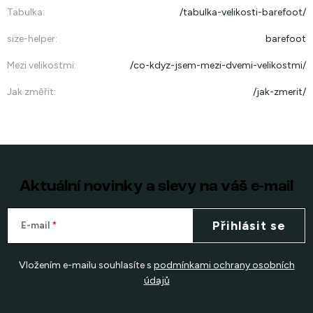
Tabulka
:
/tabulka-velikosti-barefoot/
size-helper
:
barefoot
Mezi velikostmi
:
/co-kdyz-jsem-mezi-dvemi-velikostmi/
Jak změřit
:
/jak-zmerit/
Aktuální novinky a slevy na váš e-mail
Přihlásit se
E-mail
Vložením e-mailu souhlasíte s
podmínkami ochrany osobních
údajů