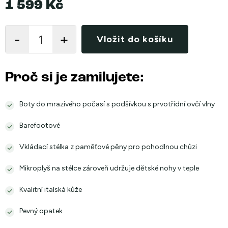
1 599 Kč
Měrná
cena:
Vložit do košíku
Proč si je zamilujete:
Boty do mrazivého počasí s podšívkou s prvotřídní ovčí vlny
Barefootové
Vkládací stélka z paměťové pěny pro pohodlnou chůzi
Mikroplyš na stélce zároveň udržuje dětské nohy v teple
Kvalitní italská kůže
Pevný opatek