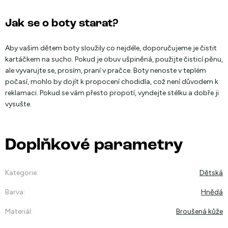
Jak se o boty starat?
Aby vašim dětem boty sloužily co nejdéle, doporučujeme je čistit
kartáčkem na sucho. Pokud je obuv ušpiněná, použijte čisticí pěnu,
ale vyvarujte se, prosím, praní v pračce. Boty nenoste v teplém
počasí, mohlo by dojít k propocení chodidla, což není důvodem k
reklamaci. Pokud se vám přesto propotí, vyndejte stélku a dobře ji
vysušte.
Doplňkové parametry
Kategorie
:
Dětská
Barva
:
Hnědá
Materiál
:
Broušená kůže