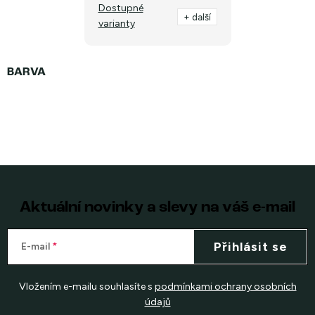
Dostupné
+ další
varianty
Aktuální novinky a slevy na váš e-mail
Přihlásit se
E-mail
Vložením e-mailu souhlasíte s
podmínkami ochrany osobních
údajů