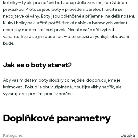
kotníky – ty ale pro nošení bot Jonap Jolla zima nejsou žádnou
překážkou. Protože jsou boty v provedení barefoot, určitě se
nebojte velké váhy. Boty jsou odlehčené a příjemné i na delší nošení.
Kluky i holky pak určitě potěší široká nabídka barevných variant,
nebo jiný moderní reflexní prvek . Nechte vaše děti vybrat si
variantu, která se jim bude líbit – o to snazší a rychlejší obouvání
bude.
Jak se o boty starat?
Aby vašim dětem boty sloužily co nejdéle, doporučujeme je
krémovat . Pokud je obuv ušpiněná, použijte vlkhý hadřík, ale
vyvarujte se, prosím, praní v pračce.
Doplňkové parametry
Kategorie
:
Dětská