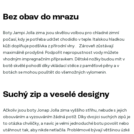
Bez obav do mrazu
Boty Jampi Jolla zima jsou skvělou volbou pro chladné zimní
počasí, kdy je potřeba udržet chodidlo v teple. Italskou hladkou
kůži doplňuje podšívka z přírodní vlny . Zároveň zůstávají
maximálně prodyšné. Podpořit nepropustnost vody můžete
vhodným impregnačním přípravkem. Dětské nožky budou mít v
botě skvělé pohodlí díky vkládací stélce z paměťové pěny a v
botách se mohou pouštět do všemožných vylomenin.
Suchý zip a veselé designy
Ačkoliv jsou boty Jonap Jolla zima vyššího střihu, nebude s jejich
obouváním a vyzouváním žádná potíž. Díky dvojici suchých zipů je
to otázka chviličky, a navíc je velmi jednoduché botu povolit nebo
utáhnout tak, aby nikde netlačila. Problémové bývají většinou úzké