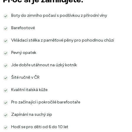
Proč si je zamilujete:
Boty do zimního počasí s podšívkou z přírodní vlny
Barefootové
Vkládací stélka z paměťové pěny pro pohodlnou chůzi
Pevný opatek
Jde dobře utáhnout na úzký kotník
Šité ručně v ČR
Kvalitní italská kůže
Pro začínající i pokročilé barefootaře
Zapínání na suchý zip
Hodí se pro děti od 6 do 10 let