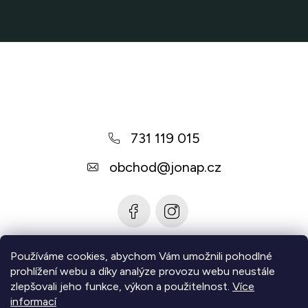
Z
á
p
a
731 119 015
t
í
obchod
@
jonap.cz
Používáme cookies, abychom Vám umožnili pohodlné
Informace pro vás
prohlížení webu a díky analýze provozu webu neustále
zlepšovali jeho funkce, výkon a použitelnost.
Více
Zjistěte více
informací