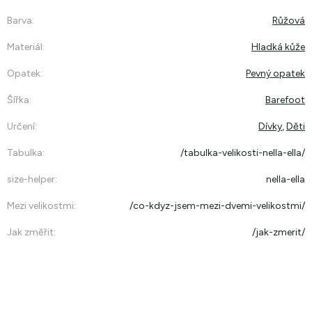
Barva
:
Růžová
Materiál
:
Hladká kůže
Opatek
:
Pevný opatek
Šířka
:
Barefoot
Určení
:
Dívky
,
Děti
Tabulka
:
/tabulka-velikosti-nella-ella/
size-helper
:
nella-ella
Mezi velikostmi
:
/co-kdyz-jsem-mezi-dvemi-velikostmi/
Jak změřit
:
/jak-zmerit/