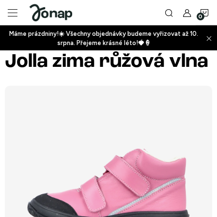
Přejít
N
na
obsah
Máme prázdniny!☀️ Všechny objednávky budeme vyřizovat až 10.
ko
srpna. Přejeme krásné léto!🍓🍦
+
Jolla zima růžová vlna
+
+