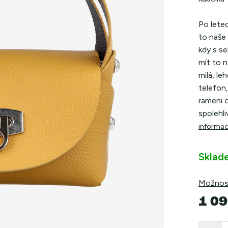
Po letec
to naše 
kdy s s
mít to n
milá, le
telefon,
rameni 
spolehli
informac
Sklad
Možnost
1 09
Měrná
cena: