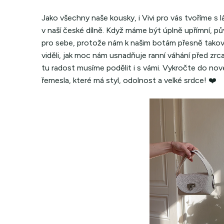
Jako všechny naše kousky, i Vivi pro vás tvoříme s 
v naší české dílně. Když máme být úplně upřímní, půvo
pro sebe, protože nám k našim botám přesně takový 
viděli, jak moc nám usnadňuje ranní váhání před zrca
tu radost musíme podělit i s vámi. Vykročte do n
řemesla, které má styl, odolnost a velké srdce! ❤️