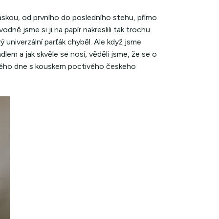
láskou, od prvního do posledního stehu, přímo
dně jsme si ji na papír nakreslili tak trochu
univerzální parťák chyběl. Ale když jsme
dlem a jak skvěle se nosí, věděli jsme, že se o
ového dne s kouskem poctivého českeho