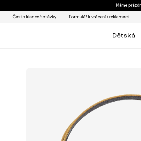
Přejít
Máme prázdni
na
Často kladené otázky
Formulář k vrácení / reklamaci
obsah
Dětská