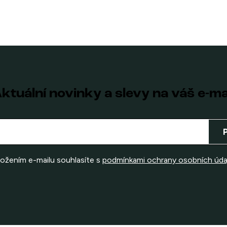
ktuální novinky a slevy na váš e-ma
ložením e-mailu souhlasíte s
podmínkami ochrany osobních úda