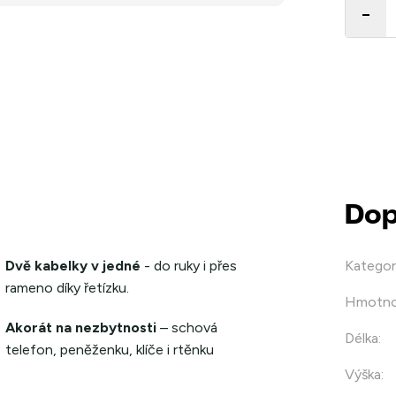
Dop
Dvě kabelky v jedné
- do ruky i přes
Kategor
rameno díky řetízku.
Hmotno
Akorát na nezbytnosti
– schová
Délka
:
telefon, peněženku, klíče i rtěnku
Výška
: