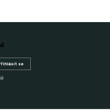
il
Přihlásit se
jů