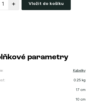
Vložit do košíku
lňkové parametry
ie
:
Kabelky
st
:
0.25 kg
17 cm
10 cm