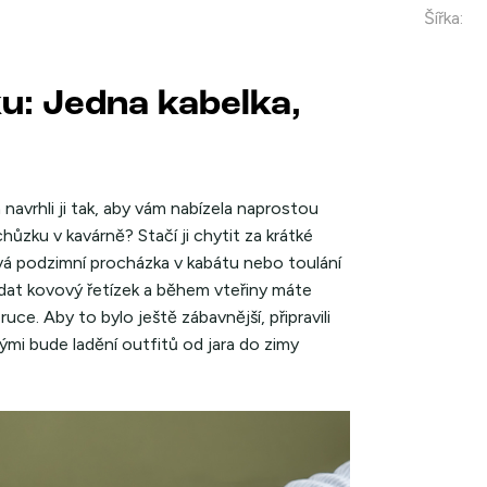
Šířka
:
u: Jedna kabelka,
 a navrhli ji tak, aby vám nabízela naprostou
ůzku v kavárně? Stačí ji chytit za krátké
avá podzimní procházka v kabátu nebo toulání
dat kovový řetízek a během vteřiny máte
ce. Aby to bylo ještě zábavnější, připravili
mi bude ladění outfitů od jara do zimy