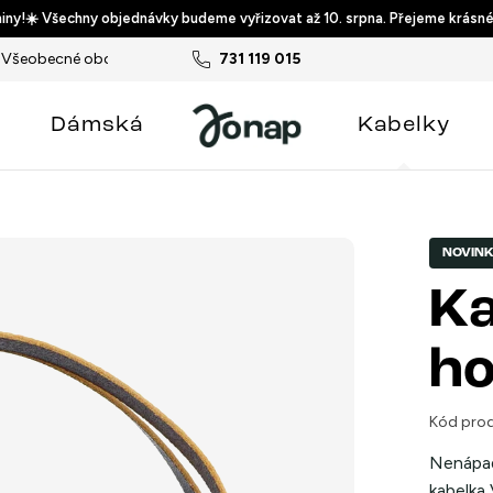
ny!☀️ Všechny objednávky budeme vyřizovat až 10. srpna. Přejeme krásné
Všeobecné obchodní podmínky
731 119 015
Podmínky ochrany osobních ú
Dámská
Kabelky
NOVIN
Ka
ho
Kód prod
Nenápad
kabelka V