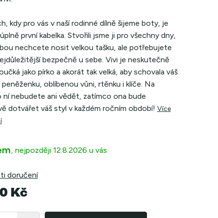
h, kdy pro vás v naší rodinné dílně šijeme boty, je
úplně první kabelka. Stvořili jsme ji pro všechny dny,
ebou nechcete nosit velkou tašku, ale potřebujete
ejdůležitější bezpečně u sebe.
Vivi je neskutečně
houčká jako pírko a akorát tak velká, aby schovala váš
 peněženku, oblíbenou vůni, rtěnku i klíče. Na
o ní nebudete ani vědět, zatímco ona bude
vě dotvářet váš styl v každém ročním období!
Více
í
em
12.8.2026
i doručení
0 Kč