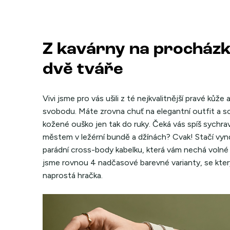
Z kavárny na procházk
dvě tváře
Vivi jsme pro vás ušili z té nejkvalitnější pravé kůže
svobodu. Máte zrovna chuť na elegantní outfit a sch
kožené ouško jen tak do ruky. Čeká vás spíš sychr
městem v ležérní bundě a džínách? Cvak! Stačí vyn
parádní cross-body kabelku, která vám nechá volné ru
jsme rovnou 4 nadčasové barevné varianty, se který
naprostá hračka.