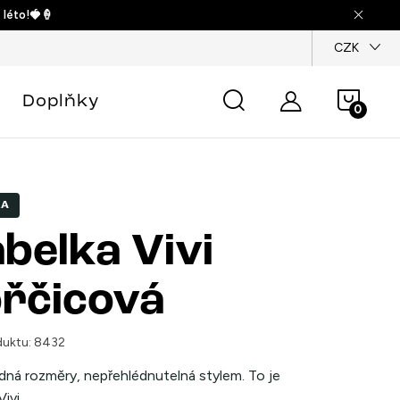
 léto!🍓🍦
dajů
CZK
Náku
Doplňky
košík
KA
belka Vivi
řčicová
uktu:
8432
ná rozměry, nepřehlédnutelná stylem. To je
ivi.