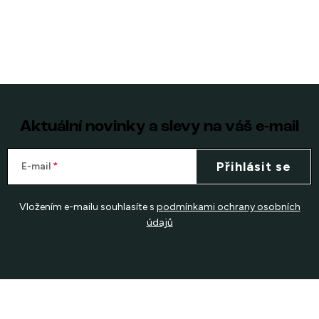
Aktuální novinky a slevy na váš e-mail
Přihlásit se
E-mail
Vložením e-mailu souhlasíte s
podmínkami ochrany osobních
údajů
Z
á