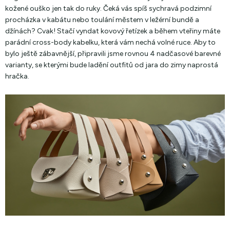
kožené ouško jen tak do ruky. Čeká vás spíš sychravá podzimní
procházka v kabátu nebo toulání městem v ležérní bundě a
džínách? Cvak! Stačí vyndat kovový řetízek a během vteřiny máte
parádní cross-body kabelku, která vám nechá volné ruce. Aby to
bylo ještě zábavnější, připravili jsme rovnou 4 nadčasové barevné
varianty, se kterými bude ladění outfitů od jara do zimy naprostá
hračka.