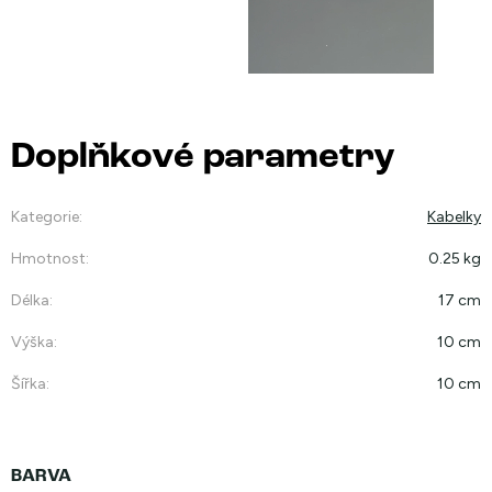
Doplňkové parametry
Kategorie
:
Kabelky
Hmotnost
:
0.25 kg
Délka
:
17 cm
Výška
:
10 cm
Šířka
:
10 cm