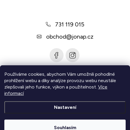
p
a
731 119 015
t
í
obchod
@
jonap.cz
Používáme cookies, abychom Vám umožnili pohodlné
Informace pro vás
prohlížení webu a díky analýze provozu webu neustále
zlepšovali jeho funkce, výkon a použitelnost.
Více
Zjistěte více
informací
Nastavení
Copyright 2026
Jonap - Barefoot obuv
. Všechna práva
vyhrazena.
Upravit nastavení cookies
Souhlasím