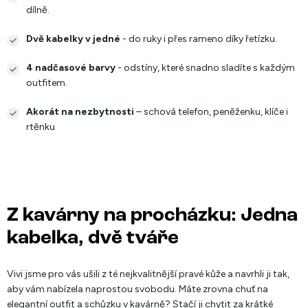
dílně.
Dvě kabelky v jedné
- do ruky i přes rameno díky řetízku.
4 nadčasové barvy
- odstíny, které snadno sladíte s každým
outfitem.
Akorát na nezbytnosti
– schová telefon, peněženku, klíče i
rtěnku
Z kavárny na procházku: Jedna
kabelka, dvě tváře
Vivi jsme pro vás ušili z té nejkvalitnější pravé kůže a navrhli ji tak,
aby vám nabízela naprostou svobodu. Máte zrovna chuť na
elegantní outfit a schůzku v kavárně? Stačí ji chytit za krátké