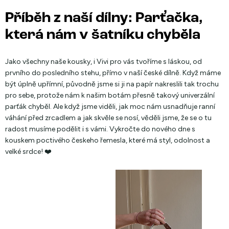
Příběh z naší dílny: Parťačka,
která nám v šatníku chyběla
Jako všechny naše kousky, i Vivi pro vás tvoříme s láskou, od
prvního do posledního stehu, přímo v naší české dílně. Když máme
být úplně upřímní, původně jsme si ji na papír nakreslili tak trochu
pro sebe, protože nám k našim botám přesně takový univerzální
parťák chyběl. Ale když jsme viděli, jak moc nám usnadňuje ranní
váhání před zrcadlem a jak skvěle se nosí, věděli jsme, že se o tu
radost musíme podělit i s vámi. Vykročte do nového dne s
kouskem poctivého českeho řemesla, které má styl, odolnost a
velké srdce! ❤️