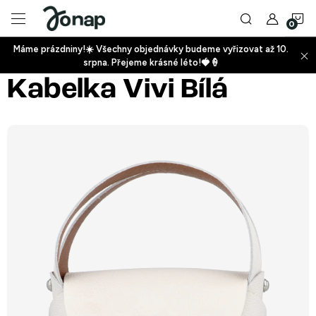
Přejít
N
na
obsah
Máme prázdniny!☀️ Všechny objednávky budeme vyřizovat až 10.
ko
srpna. Přejeme krásné léto!🍓🍦
+
Kabelka Vivi Bílá
+
+