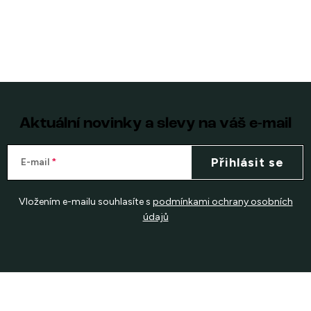
Aktuální novinky a slevy na váš e-mail
Přihlásit se
E-mail
Vložením e-mailu souhlasíte s
podmínkami ochrany osobních
údajů
Z
á