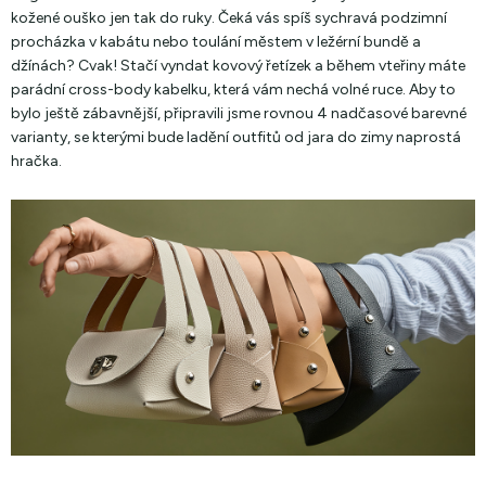
kožené ouško jen tak do ruky. Čeká vás spíš sychravá podzimní
procházka v kabátu nebo toulání městem v ležérní bundě a
džínách? Cvak! Stačí vyndat kovový řetízek a během vteřiny máte
parádní cross-body kabelku, která vám nechá volné ruce. Aby to
bylo ještě zábavnější, připravili jsme rovnou 4 nadčasové barevné
varianty, se kterými bude ladění outfitů od jara do zimy naprostá
hračka.