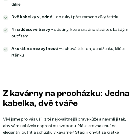
dílně.
Dvě kabelky v jedné
- do ruky i přes rameno díky řetízku.
4 nadčasové barvy
- odstíny, které snadno sladíte s každým
outfitem.
Akorát na nezbytnosti
– schová telefon, peněženku, klíče i
rtěnku
Z kavárny na procházku: Jedna
kabelka, dvě tváře
Vivi jsme pro vás ušili z té nejkvalitnější pravé kůže a navrhli ji tak,
aby vám nabízela naprostou svobodu. Máte zrovna chuť na
elegantní outfit a schůzku v kavárně? Stačí ji chytit za krátké