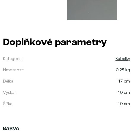
Doplňkové parametry
Kategorie
:
Kabelky
Hmotnost
:
0.25 kg
Délka
:
17 cm
Výška
:
10 cm
Šířka
:
10 cm