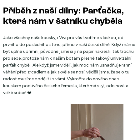
Příběh z naší dílny: Parťačka,
která nám v šatníku chyběla
Jako všechny naše kousky, i Vivi pro vás tvoříme s láskou, od
prvního do posledního stehu, přímo v naší české dílně. Když máme
být úplně upřímní, původně jsme si ji na papír nakreslili tak trochu
pro sebe, protože nám k našim botám přesně takový univerzální
parťák chyběl. Ale když jsme viděli, jak moc nám usnadňuje ranní
váhání před zrcadlem a jak skvěle se nosí, věděli jsme, že se o tu
radost musíme podělit i s vámi. Vykročte do nového dne s
kouskem poctivého českeho řemesla, které má styl, odolnost a
velké srdce! ❤️