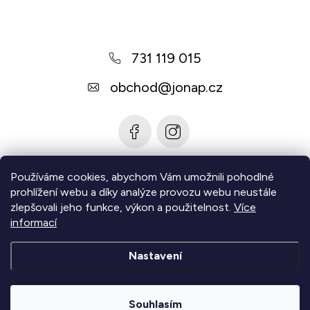
p
a
731 119 015
t
í
obchod
@
jonap.cz
Používáme cookies, abychom Vám umožnili pohodlné
Informace pro vás
prohlížení webu a díky analýze provozu webu neustále
zlepšovali jeho funkce, výkon a použitelnost.
Více
Zjistěte více
informací
Nastavení
Copyright 2026
Jonap - Barefoot obuv
. Všechna práva
vyhrazena.
Upravit nastavení cookies
Souhlasím