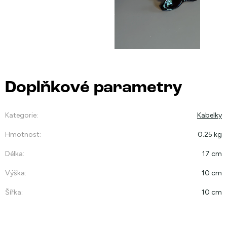
Doplňkové parametry
Kategorie
:
Kabelky
Hmotnost
:
0.25 kg
Délka
:
17 cm
Výška
:
10 cm
Šířka
:
10 cm