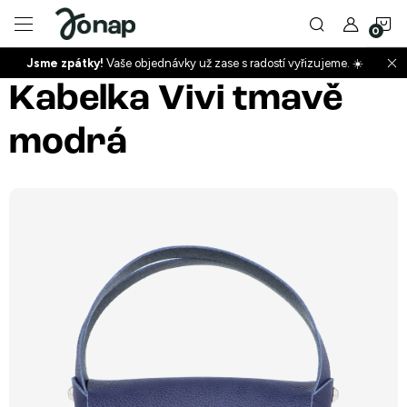
Přejít
N
na
obsah
Jsme zpátky!
Vaše objednávky už zase s radostí vyřizujeme. ☀️
ko
+
Kabelka Vivi tmavě
modrá
+
+