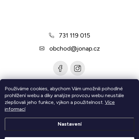
á
p
a
731 119 015
t
í
obchod
@
jonap.cz
Používáme cookies, abychom Vám umožnili pohodlné
Informace pro vás
prohlížení webu a díky analýze provozu webu neustále
zlepšovali jeho funkce, výkon a použitelnost.
Více
Zjistěte více
informací
Nastavení
Copyright 2026
Jonap - Barefoot obuv
. Všechna práva
vyhrazena.
Upravit nastavení cookies