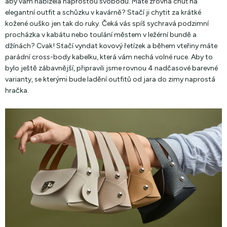
aby vám nabízela naprostou svobodu. Máte zrovna chuť na
elegantní outfit a schůzku v kavárně? Stačí ji chytit za krátké
kožené ouško jen tak do ruky. Čeká vás spíš sychravá podzimní
procházka v kabátu nebo toulání městem v ležérní bundě a
džínách? Cvak! Stačí vyndat kovový řetízek a během vteřiny máte
parádní cross-body kabelku, která vám nechá volné ruce. Aby to
bylo ještě zábavnější, připravili jsme rovnou 4 nadčasové barevné
varianty, se kterými bude ladění outfitů od jara do zimy naprostá
hračka.