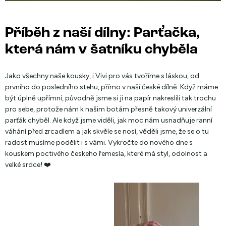
Příběh z naší dílny: Parťačka,
která nám v šatníku chyběla
Jako všechny naše kousky, i Vivi pro vás tvoříme s láskou, od
prvního do posledního stehu, přímo v naší české dílně. Když máme
být úplně upřímní, původně jsme si ji na papír nakreslili tak trochu
pro sebe, protože nám k našim botám přesně takový univerzální
parťák chyběl. Ale když jsme viděli, jak moc nám usnadňuje ranní
váhání před zrcadlem a jak skvěle se nosí, věděli jsme, že se o tu
radost musíme podělit i s vámi. Vykročte do nového dne s
kouskem poctivého českeho řemesla, které má styl, odolnost a
velké srdce! ❤️