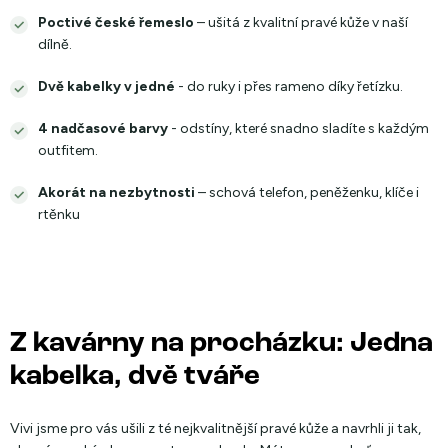
Poctivé české řemeslo
– ušitá z kvalitní pravé kůže v naší
dílně.
Dvě kabelky v jedné
- do ruky i přes rameno díky řetízku.
4 nadčasové barvy
- odstíny, které snadno sladíte s každým
outfitem.
Akorát na nezbytnosti
– schová telefon, peněženku, klíče i
rtěnku
Z kavárny na procházku: Jedna
kabelka, dvě tváře
Vivi jsme pro vás ušili z té nejkvalitnější pravé kůže a navrhli ji tak,