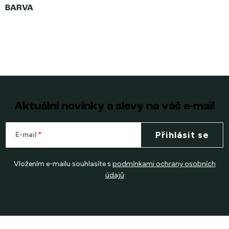
Aktuální novinky a slevy na váš e-mail
Přihlásit se
E-mail
Vložením e-mailu souhlasíte s
podmínkami ochrany osobních
údajů
Z