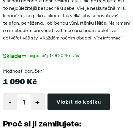
s sebou nechcete nosit velkou tašku, ale potřebujete mít
to nejdůležitější bezpečně u sebe.
Vivi je neskutečně milá,
lehoučká jako pírko a akorát tak velká, aby schovala váš
telefon, peněženku, oblíbenou vůni, rtěnku i klíče. Na rameni
o ní nebudete ani vědět, zatímco ona bude spolehlivě
dotvářet váš styl v každém ročním období!
Více informací
Skladem
13.8.2026
Možnosti doručení
1 090 Kč
Měrná
cena:
Vložit do košíku
Proč si ji zamilujete: