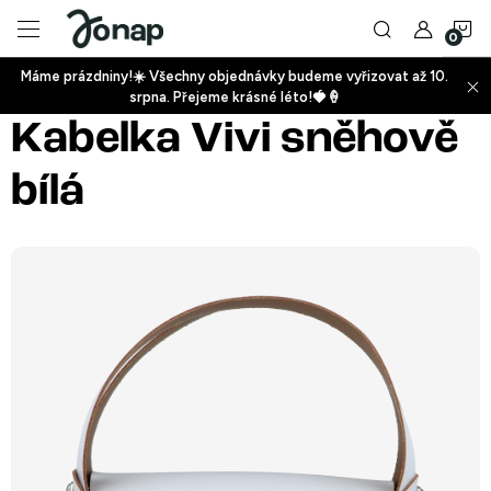
Přejít
N
na
obsah
Máme prázdniny!☀️ Všechny objednávky budeme vyřizovat až 10.
ko
srpna. Přejeme krásné léto!🍓🍦
+
Kabelka Vivi sněhově
bílá
+
+