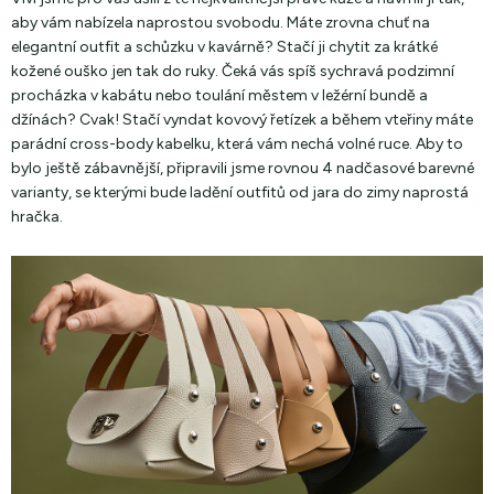
aby vám nabízela naprostou svobodu. Máte zrovna chuť na
elegantní outfit a schůzku v kavárně? Stačí ji chytit za krátké
kožené ouško jen tak do ruky. Čeká vás spíš sychravá podzimní
procházka v kabátu nebo toulání městem v ležérní bundě a
džínách? Cvak! Stačí vyndat kovový řetízek a během vteřiny máte
parádní cross-body kabelku, která vám nechá volné ruce. Aby to
bylo ještě zábavnější, připravili jsme rovnou 4 nadčasové barevné
varianty, se kterými bude ladění outfitů od jara do zimy naprostá
hračka.