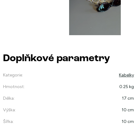
Doplňkové parametry
Kategorie
:
Kabelky
Hmotnost
:
0.25 kg
Délka
:
17 cm
Výška
:
10 cm
Šířka
:
10 cm