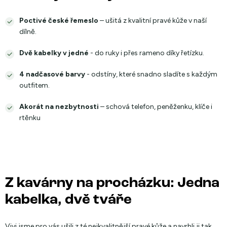
Poctivé české řemeslo
– ušitá z kvalitní pravé kůže v naší
dílně.
Dvě kabelky v jedné
- do ruky i přes rameno díky řetízku.
4 nadčasové barvy
- odstíny, které snadno sladíte s každým
outfitem.
Akorát na nezbytnosti
– schová telefon, peněženku, klíče i
rtěnku
Z kavárny na procházku: Jedna
kabelka, dvě tváře
Vivi jsme pro vás ušili z té nejkvalitnější pravé kůže a navrhli ji tak,