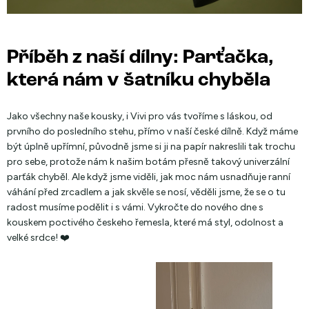
Příběh z naší dílny: Parťačka,
která nám v šatníku chyběla
Jako všechny naše kousky, i Vivi pro vás tvoříme s láskou, od
prvního do posledního stehu, přímo v naší české dílně. Když máme
být úplně upřímní, původně jsme si ji na papír nakreslili tak trochu
pro sebe, protože nám k našim botám přesně takový univerzální
parťák chyběl. Ale když jsme viděli, jak moc nám usnadňuje ranní
váhání před zrcadlem a jak skvěle se nosí, věděli jsme, že se o tu
radost musíme podělit i s vámi. Vykročte do nového dne s
kouskem poctivého českeho řemesla, které má styl, odolnost a
velké srdce! ❤️