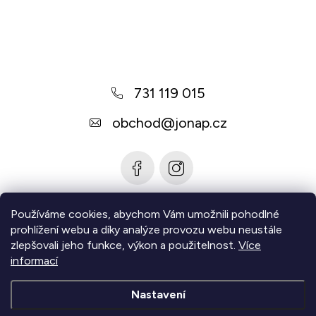
Z
á
p
a
731 119 015
t
í
obchod
@
jonap.cz
Používáme cookies, abychom Vám umožnili pohodlné
Informace pro vás
prohlížení webu a díky analýze provozu webu neustále
zlepšovali jeho funkce, výkon a použitelnost.
Více
Zjistěte více
informací
Nastavení
Copyright 2026
Jonap - Barefoot obuv
. Všechna práva