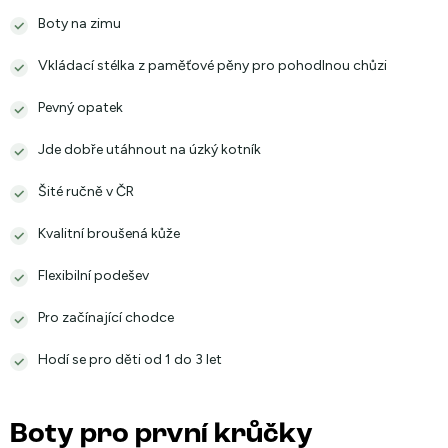
Boty na zimu
Vkládací stélka z paměťové pěny pro pohodlnou chůzi
Pevný opatek
Jde dobře utáhnout na úzký kotník
Šité ručně v ČR
Kvalitní broušená kůže
Flexibilní podešev
Pro začínající chodce
Hodí se pro děti od 1 do 3 let
Boty pro první krůčky