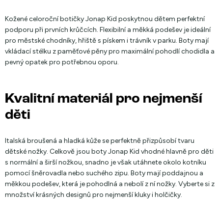
Kožené celoroční botičky Jonap Kid poskytnou dětem perfektní
podporu při prvních krůčcích. Flexibilní a měkká podešev je ideální
pro městské chodníky, hřiště s pískem i trávník v parku. Boty mají
vkládací stélku z paměťové pěny pro maximální pohodlí chodidla a
pevný opatek pro potřebnou oporu.
Kvalitní materiál pro nejmenší
děti
Italská broušená a hladká kůže se perfektně přizpůsobí tvaru
dětské nožky. Celkově jsou boty Jonap Kid vhodné hlavně pro děti
s normální a širší nožkou, snadno je však utáhnete okolo kotníku
pomocí šněrovadla nebo suchého zipu. Boty mají poddajnou a
měkkou podešev, která je pohodlná a nebolí z ní nožky. Vyberte si z
množství krásných designů pro nejmenší kluky i holčičky.