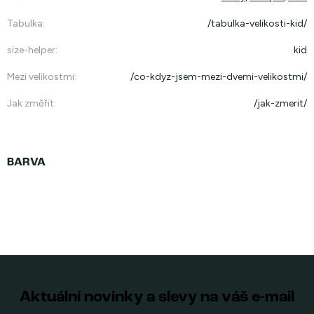
Tabulka
:
/tabulka-velikosti-kid/
size-helper
:
kid
Mezi velikostmi
:
/co-kdyz-jsem-mezi-dvemi-velikostmi/
Jak změřit
:
/jak-zmerit/
Aktuální novinky a slevy na váš e-mail