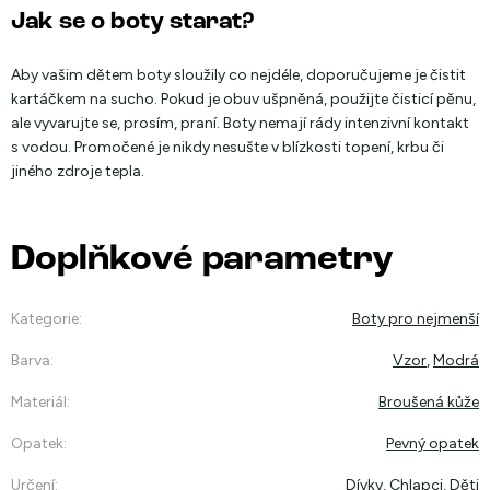
Jak se o boty starat?
Aby vašim dětem boty sloužily co nejdéle, doporučujeme je čistit
kartáčkem na sucho. Pokud je obuv ušpněná, použijte čisticí pěnu,
ale vyvarujte se, prosím, praní. Boty nemají rády intenzivní kontakt
s vodou. Promočené je nikdy nesušte v blízkosti topení, krbu či
jiného zdroje tepla.
Doplňkové parametry
Kategorie
:
Boty pro nejmenší
Barva
:
Vzor
,
Modrá
Materiál
:
Broušená kůže
Opatek
:
Pevný opatek
Určení
:
Dívky
,
Chlapci
,
Děti