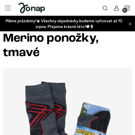
Přejít
N
na
obsah
Máme prázdniny!☀️ Všechny objednávky budeme vyřizovat až 10.
ko
srpna. Přejeme krásné léto!🍓🍦
+
Merino ponožky,
tmavé
+
+