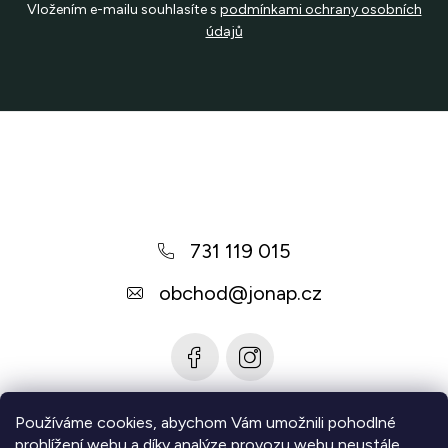
Vložením e-mailu souhlasíte s
podmínkami ochrany osobních
údajů
Z
á
p
a
731 119 015
t
í
obchod
@
jonap.cz
Používáme cookies, abychom Vám umožnili pohodlné
Informace pro vás
prohlížení webu a díky analýze provozu webu neustále