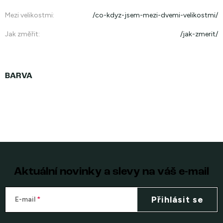
Mezi velikostmi
:
/co-kdyz-jsem-mezi-dvemi-velikostmi/
Jak změřit
:
/jak-zmerit/
Aktuální novinky a slevy na váš e-mail
Přihlásit se
E-mail