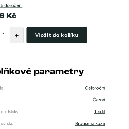
i doručení
9 Kč
Vložit do košíku
lňkové parametry
ie
:
Celoroční
Černá
 podšívky
:
Textil
 svršku
:
Broušená kůže