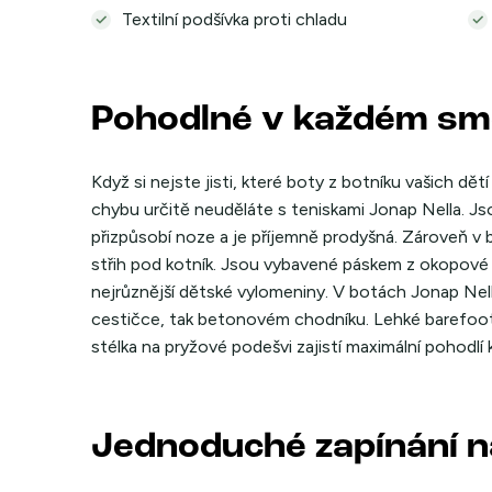
Textilní podšívka proti chladu
Pohodlné v každém s
Když si nejste jisti, které boty z botníku vašich dět
chybu určitě neuděláte s teniskami Jonap Nella. Jso
přizpůsobí noze a je příjemně prodyšná. Zároveň v
střih pod kotník. Jsou vybavené páskem z okopové ků
nejrůznější dětské vylomeniny. V botách Jonap Nell
cestičce, tak betonovém chodníku. Lehké barefoot 
stélka na pryžové podešvi zajistí maximální pohodlí
Jednoduché zapínání n