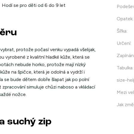
Hodí se pro děti od 6 do 9 let
Podeše
Opatek
:
měru
Šířka
:
Určení
:
í vybrat, protože počasí venku vypadá všelijak,
Zapínán
u vyrobené z kvalitní hladké kůže, která se
 botách nebude horko, protože mají nízký
Tabulka
:
že na špičce, která je odolná a vydrží i
a se bude dětem dobře šlapat jak po polní
size-hel
zpracování simuluje chůzi naboso a vkládací
Mezi vel
 každé nožce.
Jak změř
a suchý zip