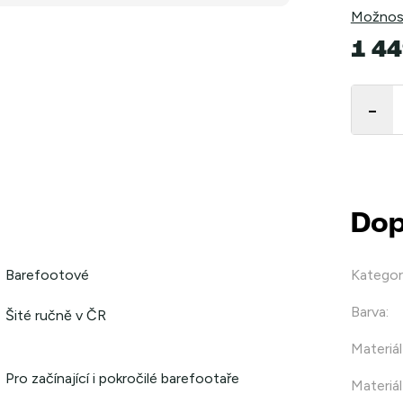
Možnost
1 44
Měrná
cena:
Dop
Barefootové
Kategor
Barva
:
Šité ručně v ČR
Materiál
Pro začínající i pokročilé barefootaře
Materiál