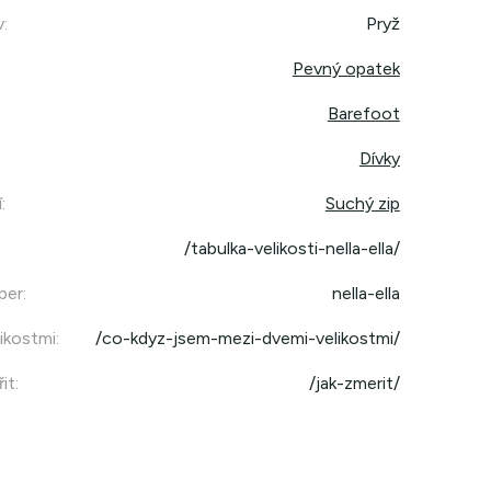
v
:
Pryž
Pevný opatek
Barefoot
Dívky
í
:
Suchý zip
/tabulka-velikosti-nella-ella/
per
:
nella-ella
ikostmi
:
/co-kdyz-jsem-mezi-dvemi-velikostmi/
it
:
/jak-zmerit/