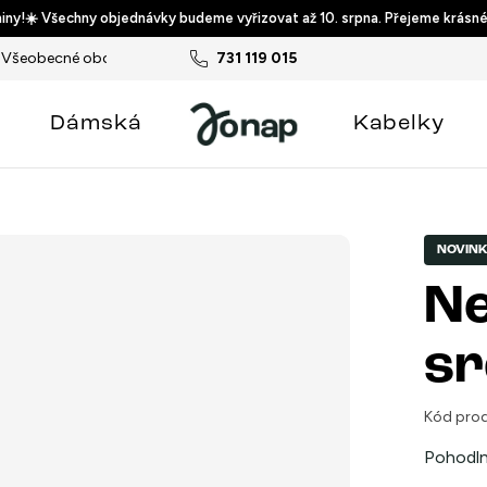
ny!☀️ Všechny objednávky budeme vyřizovat až 10. srpna. Přejeme krásné
Všeobecné obchodní podmínky
731 119 015
Podmínky ochrany osobních ú
Dámská
Kabelky
NOVIN
Ne
sr
Kód prod
Pohodlné