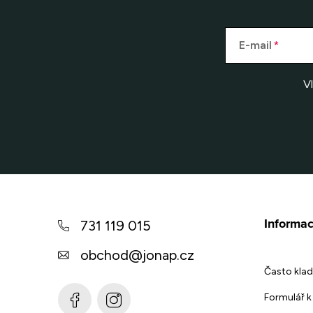
E-mail
V
Z
á
Informac
731 119 015
p
obchod
@
jonap.cz
a
Často klad
t
Formulář k 