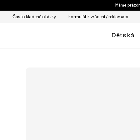
Přejít
Máme prázdni
na
Často kladené otázky
Formulář k vrácení / reklamaci
obsah
Dětská