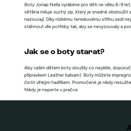
Boty Jonap Nella vyrábíme pro děti ve věku 6-9 let, 
většina miluje suchý zip, který je snadné obsloužit
nazouvají. Díky nízkému teniskovému střihu sedí ne
stáhnout dle potřeby tak, aby se nevyzouvaly a p
Jak se o boty starat?
Aby vašim dětem boty sloužily co nejdéle, doporuč
přípravkem Leather balsam). Boty můžete impregnova
čistit vlhkým hadříkem. Promočené je nikdy nesušte v
Nikdy je neperte v pračce.
A