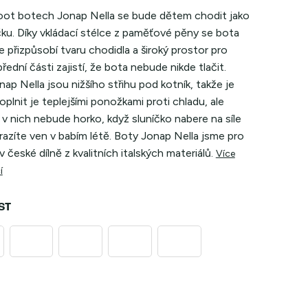
oot botech Jonap Nella se bude dětem chodit jako
ku. Díky vkládací stélce z paměťové pěny se bota
 přizpůsobí tvaru chodidla a široký prostor pro
přední části zajistí, že bota nebude nikde tlačit.
ap Nella jsou nižšího střihu pod kotník, takže je
doplnit je teplejšími ponožkami proti chladu, ale
v nich nebude horko, když sluníčko nabere na síle
azíte ven v babím létě. Boty Jonap Nella jsme pro
 v české dílně z kvalitních italských materiálů.
Více
í
ST