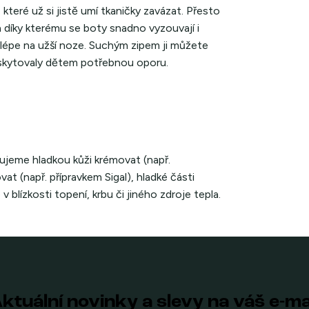
které už si jistě umí tkaničky zavázat. Přesto
 a díky kterému se boty snadno vyzouvají i
jlépe na užší noze. Suchým zipem ji můžete
oskytovaly dětem potřebnou oporu.
ujeme hladkou kůži krémovat (např.
t (např. přípravkem Sigal), hladké části
 blízkosti topení, krbu či jiného zdroje tepla.
ktuální novinky a slevy na váš e-ma