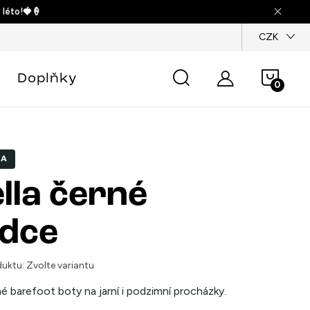
 léto!🍓🍦
dajů
CZK
Náku
Doplňky
košík
KA
lla černé
dce
uktu:
Zvolte variantu
 barefoot boty na jarní i podzimní procházky.