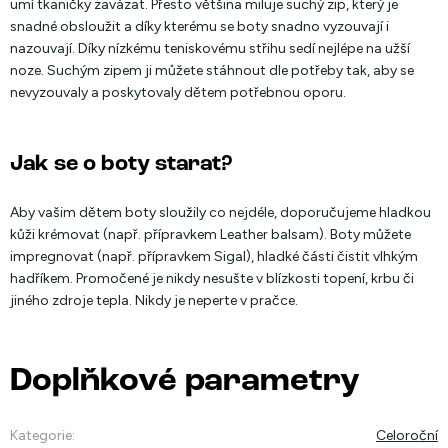
umí tkaničky zavázat. Přesto většina miluje suchý zip, který je
snadné obsloužit a díky kterému se boty snadno vyzouvají i
nazouvají. Díky nízkému teniskovému střihu sedí nejlépe na užší
noze. Suchým zipem ji můžete stáhnout dle potřeby tak, aby se
nevyzouvaly a poskytovaly dětem potřebnou oporu.
Jak se o boty starat?
Aby vašim dětem boty sloužily co nejdéle, doporučujeme hladkou
kůži krémovat (např. přípravkem Leather balsam). Boty můžete
impregnovat (např. přípravkem Sigal), hladké části čistit vlhkým
hadříkem. Promočené je nikdy nesušte v blízkosti topení, krbu či
jiného zdroje tepla. Nikdy je neperte v pračce.
Doplňkové parametry
Kategorie
:
Celoroční