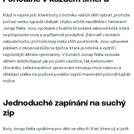
Když si nejste jisti, které boty z botníku vašich dětí vybrat, protože
počasí venku vypadá všelijak, chybu určitě neuděláte s teniskami
Jonap Nella. Jsou vyrobené z kvalitní broušené velurové kůže, která
se přizpůsobí noze a je příjemně prodyšná. Zároveň v botách
nebude horko, protože mají nízký střih pod kotník. Jsou vybavené
páskem z okopové kůže na špičce, která je odolná a vydrží i
nejrůznější dětské vylomeniny. V botách Jonap Nella se bude
dětem dobře šlapat jak po polní cestičce, tak betonovém
chodníku. Lehké barefoot zpracování simuluje chůzi naboso a
vkládací stélka na pryžové podešvi zajistí maximální pohodlí každé
nožce.
Jednoduché zapínání na suchý
zip
Boty Jonap Nella vyrábíme pro děti ve věku 6-9 let, které už si jistě