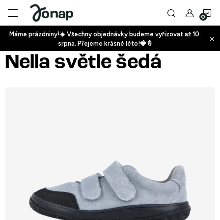
Přejít
N
na
obsah
Máme prázdniny!☀️ Všechny objednávky budeme vyřizovat až 10.
ko
srpna. Přejeme krásné léto!🍓🍦
+
Nella světle šedá
+
+