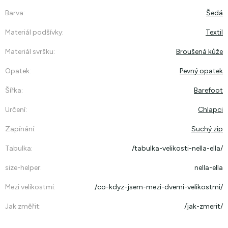
Barva
:
Šedá
Materiál podšívky
:
Textil
Materiál svršku
:
Broušená kůže
Opatek
:
Pevný opatek
Šířka
:
Barefoot
Určení
:
Chlapci
Zapínání
:
Suchý zip
Tabulka
:
/tabulka-velikosti-nella-ella/
size-helper
:
nella-ella
Mezi velikostmi
:
/co-kdyz-jsem-mezi-dvemi-velikostmi/
Jak změřit
:
/jak-zmerit/