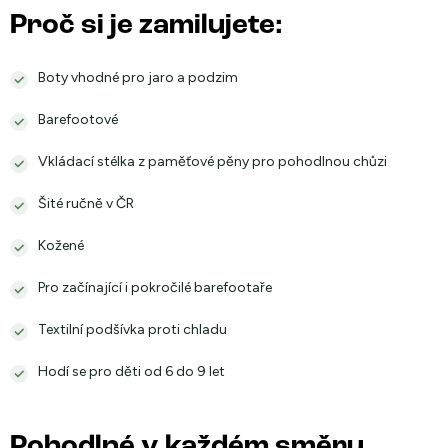
Proč si je zamilujete:
Boty vhodné pro jaro a podzim
Barefootové
Vkládací stélka z paměťové pěny pro pohodlnou chůzi
Šité ručně v ČR
Kožené
Pro začínající i pokročilé barefootaře
Textilní podšívka proti chladu
Hodí se pro děti od 6 do 9 let
Pohodlné v každém směru