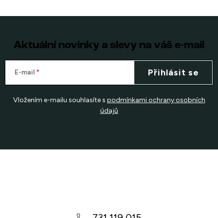
Aktuální novinky a slevy na váš e-mail
Přihlásit se
E-mail
Vložením e-mailu souhlasíte s
podmínkami ochrany osobních
údajů
Z
á
p
a
731 119 015