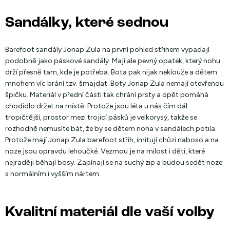
Sandálky, které sednou
Barefoot sandály Jonap Zula na první pohled střihem vypadají
podobně jako páskové sandály. Mají ale pevný opatek, který nohu
drží přesně tam, kde je potřeba. Bota pak nijak neklouže a dětem
mnohem víc brání tzv. šmajdat. Boty Jonap Zula nemají otevřenou
špičku. Materiál v přední části tak chrání prsty a opět pomáhá
chodidlo držet na místě. Protože jsou léta u nás čím dál
tropičtější, prostor mezi trojicí pásků je velkorysý, takže se
rozhodně nemusíte bát, že by se dětem noha v sandálech potila.
Protože mají Jonap Zula barefoot střih, imitují chůzi naboso a na
noze jsou opravdu lehoučké. Vezmou je na milost i děti, které
nejraději běhají bosy. Zapínají se na suchý zip a budou sedět noze
s normálním i vyšším nártem.
Kvalitní materiál dle vaší volby