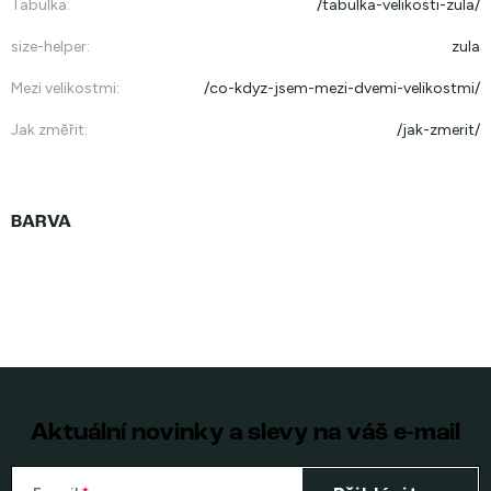
Tabulka
:
/tabulka-velikosti-zula/
size-helper
:
zula
Mezi velikostmi
:
/co-kdyz-jsem-mezi-dvemi-velikostmi/
Jak změřit
:
/jak-zmerit/
Aktuální novinky a slevy na váš e-mail