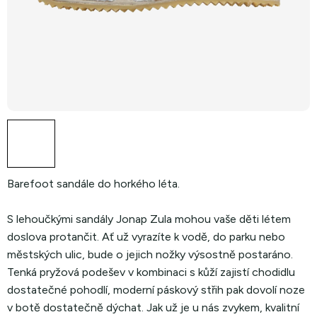
Barefoot sandále do horkého léta.
S lehoučkými sandály Jonap Zula mohou vaše děti létem
doslova protančit. Ať už vyrazíte k vodě, do parku nebo
městských ulic, bude o jejich nožky výsostně postaráno.
Tenká pryžová podešev v kombinaci s kůží zajistí chodidlu
dostatečné pohodlí, moderní páskový střih pak dovolí noze
v botě dostatečně dýchat. Jak už je u nás zvykem, kvalitní