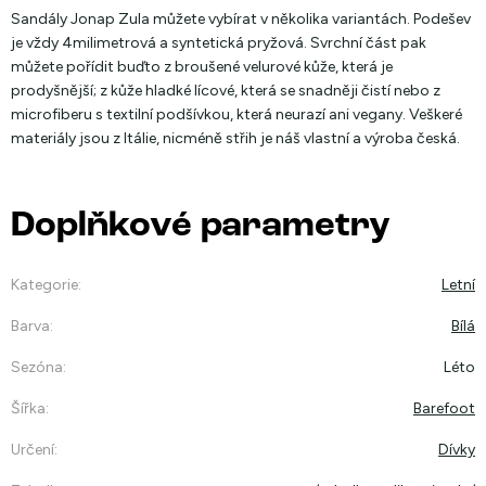
Sandály Jonap Zula můžete vybírat v několika variantách. Podešev
je vždy 4milimetrová a syntetická pryžová. Svrchní část pak
můžete pořídit buďto z broušené velurové kůže, která je
prodyšnější; z kůže hladké lícové, která se snadněji čistí nebo z
microfiberu s textilní podšívkou, která neurazí ani vegany. Veškeré
materiály jsou z Itálie, nicméně střih je náš vlastní a výroba česká.
Doplňkové parametry
Kategorie
:
Letní
Barva
:
Bílá
Sezóna
:
Léto
Šířka
:
Barefoot
Určení
:
Dívky