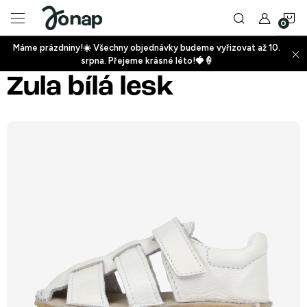
Přejít
N
na
obsah
Máme prázdniny!☀️ Všechny objednávky budeme vyřizovat až 10.
ko
srpna. Přejeme krásné léto!🍓🍦
+
Zula bílá lesk
+
+