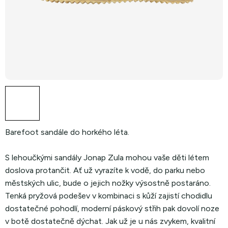
Barefoot sandále do horkého léta.
S lehoučkými sandály Jonap Zula mohou vaše děti létem
doslova protančit. Ať už vyrazíte k vodě, do parku nebo
městských ulic, bude o jejich nožky výsostně postaráno.
Tenká pryžová podešev v kombinaci s kůží zajistí chodidlu
dostatečné pohodlí, moderní páskový střih pak dovolí noze
v botě dostatečně dýchat. Jak už je u nás zvykem, kvalitní