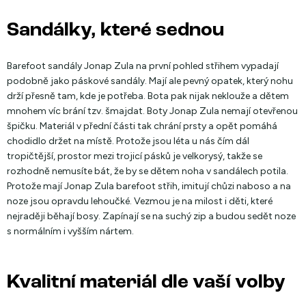
Sandálky, které sednou
Barefoot sandály Jonap Zula na první pohled střihem vypadají
podobně jako páskové sandály. Mají ale pevný opatek, který nohu
drží přesně tam, kde je potřeba. Bota pak nijak neklouže a dětem
mnohem víc brání tzv. šmajdat. Boty Jonap Zula nemají otevřenou
špičku. Materiál v přední části tak chrání prsty a opět pomáhá
chodidlo držet na místě. Protože jsou léta u nás čím dál
tropičtější, prostor mezi trojicí pásků je velkorysý, takže se
rozhodně nemusíte bát, že by se dětem noha v sandálech potila.
Protože mají Jonap Zula barefoot střih, imitují chůzi naboso a na
noze jsou opravdu lehoučké. Vezmou je na milost i děti, které
nejraději běhají bosy. Zapínají se na suchý zip a budou sedět noze
s normálním i vyšším nártem.
Kvalitní materiál dle vaší volby