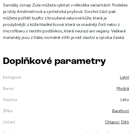
Sandály Jonap Zula můžete vybírat v několika variantách. Podešev
je vždy 4milimetrová a syntetická pryžová. Svrchní část pak
můžete pořídit buďto z broušené velurové kůže, která je
prodyšnější; z kůže hladké lícové, která se snadněji čistí nebo z
microfiberu s textilní podšívkou, která neurazí ani vegany. Veškeré
materiály jsou z Itálie, nicméně střih je náš vlastní a výroba česká.
Doplňkové parametry
Kategorie
:
Letní
Barva
:
Modrá
Sezóna
:
Léto
Šířka
:
Barefoot
Určení
:
Chlapci
,
Děti