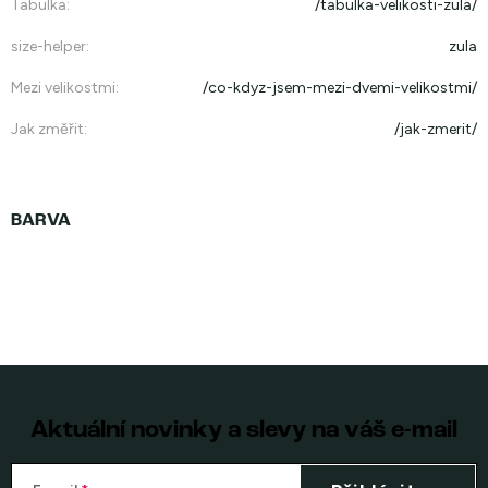
Tabulka
:
/tabulka-velikosti-zula/
size-helper
:
zula
Mezi velikostmi
:
/co-kdyz-jsem-mezi-dvemi-velikostmi/
Jak změřit
:
/jak-zmerit/
Aktuální novinky a slevy na váš e-mail