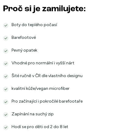
Proč si je zamilujete:
Boty do teplého počasí
Barefootové
Pevný opatek
Vhodné pro normální i vyšší nárt
Šité ručně v ČR dle vlastního designu
kvalitní kůže/vegan microfiber
Pro začínající i pokročilé barefootaře
Zapínání na suchý zip
Hodí se pro děti od 2 do 8 let