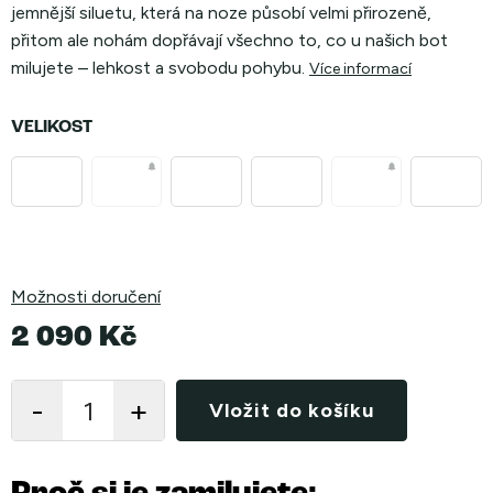
jemnější siluetu, která na noze působí velmi přirozeně,
přitom ale nohám dopřávají všechno to, co u našich bot
milujete – lehkost a svobodu pohybu.
Více informací
VELIKOST
Možnosti doručení
2 090 Kč
Měrná
cena:
Vložit do košíku