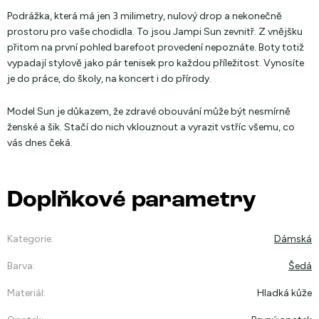
Podrážka, která má jen 3 milimetry, nulový drop a nekonečně
prostoru pro vaše chodidla. To jsou Jampi Sun zevnitř. Z vnějšku
přitom na první pohled barefoot provedení nepoznáte. Boty totiž
vypadají stylově jako pár tenisek pro každou příležitost. Vynosíte
je do práce, do školy, na koncert i do přírody.
Model Sun je důkazem, že zdravé obouvání může být nesmírně
ženské a šik. Stačí do nich vklouznout a vyrazit vstříc všemu, co
vás dnes čeká.
Doplňkové parametry
Kategorie
:
Dámská
Barva
:
Šedá
Materiál
:
Hladká kůže