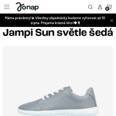
Přejít
N
na
obsah
Máme prázdniny!☀️ Všechny objednávky budeme vyřizovat až 10.
ko
srpna. Přejeme krásné léto!🍓🍦
+
Jampi Sun světle šedá
+
+