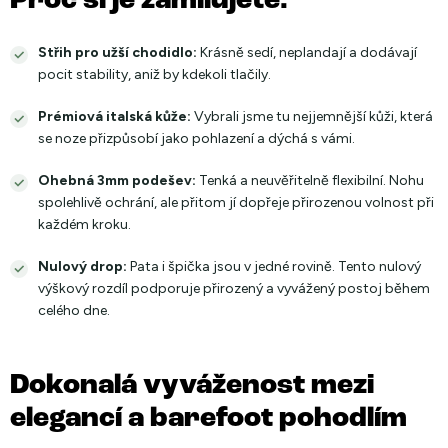
Proč si je zamilujete:
Střih pro užší chodidlo:
Krásně sedí, neplandají a dodávají
pocit stability, aniž by kdekoli tlačily.
Prémiová italská kůže:
Vybrali jsme tu nejjemnější kůži, která
se noze přizpůsobí jako pohlazení a dýchá s vámi.
Ohebná 3mm podešev:
Tenká a neuvěřitelně flexibilní. Nohu
spolehlivě ochrání, ale přitom jí dopřeje přirozenou volnost při
každém kroku.
Nulový drop:
Pata i špička jsou v jedné rovině. Tento nulový
výškový rozdíl podporuje přirozený a vyvážený postoj během
celého dne.
Dokonalá vyváženost mezi
elegancí a barefoot pohodlím