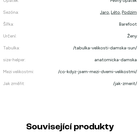
Opatek
:
Pevný opatek
Sezóna
:
Jaro
,
Léto
,
Podzim
Šířka
:
Barefoot
Určení
:
Ženy
Tabulka
:
/tabulka-velikosti-damska-sun/
size-helper
:
anatomicka-damska
Mezi velikostmi
:
/co-kdyz-jsem-mezi-dvemi-velikostmi/
Jak změřit
:
/jak-zmerit/
Související produkty