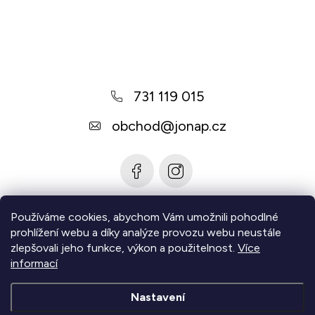
Z
á
p
a
731 119 015
t
í
obchod
@
jonap.cz
Používáme cookies, abychom Vám umožnili pohodlné
Informace pro vás
prohlížení webu a díky analýze provozu webu neustále
zlepšovali jeho funkce, výkon a použitelnost.
Více
Zjistěte více
informací
Nastavení
Copyright 2026
Jonap - Barefoot obuv
. Všechna práva