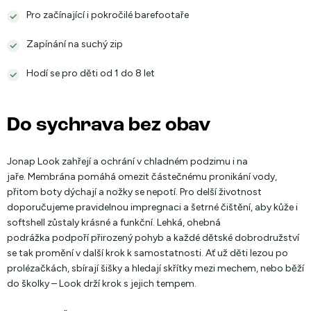
Pro začínající i pokročilé barefootaře
Zapínání na suchý zip
Hodí se pro děti od 1 do 8 let
Do sychrava bez obav
Jonap Look zahřejí a ochrání v chladném podzimu i na
jaře. Membrána pomáhá omezit částečnému pronikání vody,
přitom boty dýchají a nožky se nepotí. Pro delší životnost
doporučujeme pravidelnou impregnaci a šetrné čištění, aby kůže i
softshell zůstaly krásné a funkční. Lehká, ohebná
podrážka podpoří přirozený pohyb a každé dětské dobrodružství
se tak promění v další krok k samostatnosti. Ať už děti lezou po
prolézačkách, sbírají šišky a hledají skřítky mezi mechem, nebo běží
do školky – Look drží krok s jejich tempem.