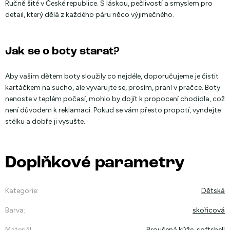
Ručně šité v České republice. S láskou, pečlivostí a smyslem pro
detail, který dělá z každého páru něco výjimečného.
Jak se o boty starat?
Aby vašim dětem boty sloužily co nejdéle, doporučujeme je čistit
kartáčkem na sucho, ale vyvarujte se, prosím, praní v pračce. Boty
nenoste v teplém počasí, mohlo by dojít k propocení chodidla, což
není důvodem k reklamaci. Pokud se vám přesto propotí, vyndejte
stélku a dobře ji vysušte.
Doplňkové parametry
Kategorie
:
Dětská
Barva
:
skořicová
Materiál
:
Broušená kůže, softshell