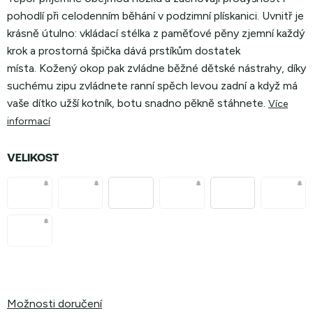
pohodlí při celodenním běhání v podzimní plískanici.
Uvnitř je
krásně útulno: vkládací stélka z paměťové pěny zjemní každý
krok a prostorná špička dává prstíkům dostatek
místa. Kožený okop pak zvládne běžné dětské nástrahy, díky
suchému zipu zvládnete ranní spěch levou zadní a když má
vaše dítko užší kotník, botu snadno pěkně stáhnete.
Více
informací
VELIKOST
Možnosti doručení