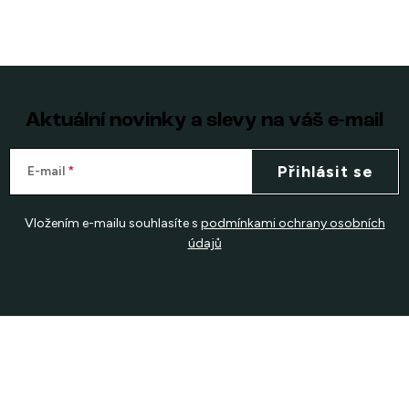
Aktuální novinky a slevy na váš e-mail
Přihlásit se
E-mail
Vložením e-mailu souhlasíte s
podmínkami ochrany osobních
údajů
Z
á
p