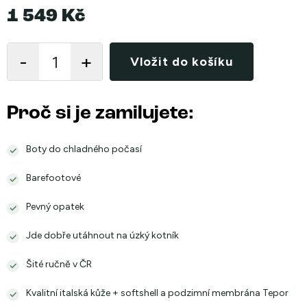
1 549 Kč
Měrná
cena:
Vložit do košíku
Proč si je zamilujete:
Boty do chladného počasí
Barefootové
Pevný opatek
Jde dobře utáhnout na úzký kotník
Šité ručně v ČR
Kvalitní italská kůže + softshell a podzimní membrána Tepor