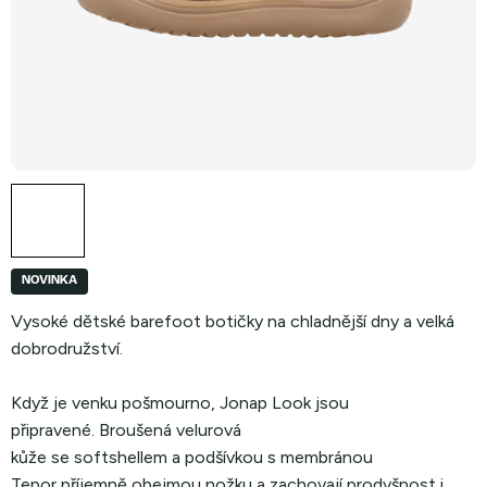
NOVINKA
Vysoké dětské barefoot botičky na chladnější dny a velká
dobrodružství.
Když je venku pošmourno, Jonap Look jsou
připravené. Broušená velurová
kůže se softshellem a podšívkou s membránou
Tepor příjemně obejmou nožku a zachovají prodyšnost i