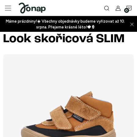
Přejít
N
na
obsah
Máme prázdniny!☀️ Všechny objednávky budeme vyřizovat až 10.
ko
srpna. Přejeme krásné léto!🍓🍦
+
Look skořicová SLIM
+
+