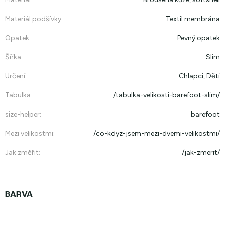
Materiál podšívky
:
Textil membrána
Opatek
:
Pevný opatek
Šířka
:
Slim
Určení
:
Chlapci
,
Děti
Tabulka
:
/tabulka-velikosti-barefoot-slim/
size-helper
:
barefoot
Mezi velikostmi
:
/co-kdyz-jsem-mezi-dvemi-velikostmi/
Jak změřit
:
/jak-zmerit/