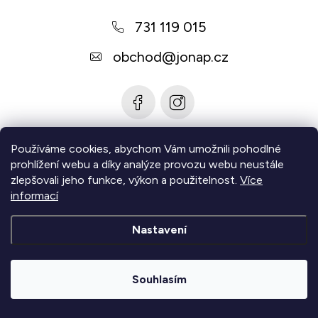
a
731 119 015
t
í
obchod
@
jonap.cz
Používáme cookies, abychom Vám umožnili pohodlné
Informace pro vás
prohlížení webu a díky analýze provozu webu neustále
zlepšovali jeho funkce, výkon a použitelnost.
Více
Zjistěte více
informací
Nastavení
Copyright 2026
Jonap - Barefoot obuv
. Všechna práva
vyhrazena.
Upravit nastavení cookies
Souhlasím
|
Vytvořil Shoptet