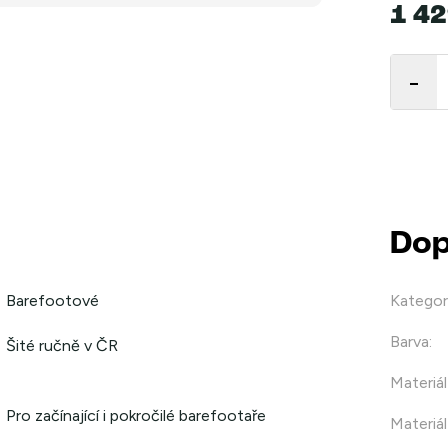
1 42
Měrná
cena:
Dop
Barefootové
Kategor
Barva
:
Šité ručně v ČR
Materiál
Pro začínající i pokročilé barefootaře
Materiál