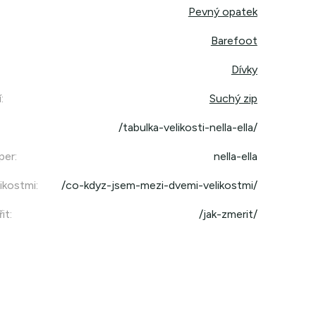
Pevný opatek
Barefoot
Dívky
í
:
Suchý zip
/tabulka-velikosti-nella-ella/
per
:
nella-ella
ikostmi
:
/co-kdyz-jsem-mezi-dvemi-velikostmi/
it
:
/jak-zmerit/