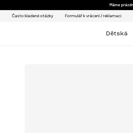
Přejít
Máme prázdni
na
Často kladené otázky
Formulář k vrácení / reklamaci
obsah
Dětská