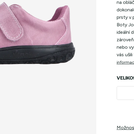
na obláč
dokonale
prsty v 
Boty Jon
ideální 
zároveň 
nebo vyr
vás ušili
informac
VELIKO
Možnost