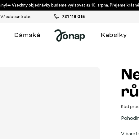
ny!☀️ Všechny objednávky budeme vyřizovat až 10. srpna. Přejeme krásné
Všeobecné obchodní podmínky
731 119 015
Podmínky ochrany osobních ú
Dámská
Kabelky
Ne
rů
Kód prod
Pohodlné
V baref