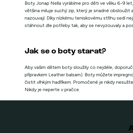
Boty Jonap Nella vyrábíme pro děti ve věku 6-9 let, 
většina miluje suchý zip, který je snadné obsloužit
nazouvají. Díky nízkému teniskovému střihu sedí ne
stáhnout dle potřeby tak, aby se nevyzouvaly a p
Jak se o boty starat?
Aby vašim dětem boty sloužily co nejdéle, doporuč
přípravkem Leather balsam). Boty můžete impregnova
čistit vlhkým hadříkem. Promočené je nikdy nesušte v
Nikdy je neperte v pračce.
A