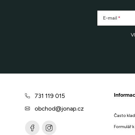
E-mail
V
Z
á
Informac
731 119 015
p
obchod
@
jonap.cz
a
Často klad
t
Formulář k 