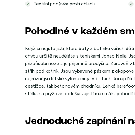
Textilní podšívka proti chladu
Pohodlné v každém s
Když si nejste jisti, které boty z botníku vašich dět
chybu určitě neuděláte s teniskami Jonap Nella. Jso
přizpůsobí noze a je příjemně prodyšná. Zároveň v
střih pod kotník. Jsou vybavené páskem z okopové ků
nejrůznější dětské vylomeniny. V botách Jonap Nell
cestičce, tak betonovém chodníku. Lehké barefoot 
stélka na pryžové podešvi zajistí maximální pohodlí
Jednoduché zapínání n