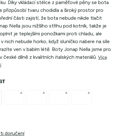
ku. Díky vkládací stélce z paměťové pěny se bota
 přizpůsobí tvaru chodidla a široký prostor pro
přední části zajistí, že bota nebude nikde tlačit.
ap Nella jsou nižšího střihu pod kotník, takže je
doplnit je teplejšími ponožkami proti chladu, ale
v nich nebude horko, když sluníčko nabere na síle
azíte ven v babím létě. Boty Jonap Nella jsme pro
 v české dílně z kvalitních italských materiálů.
Více
í
ST
i doručení