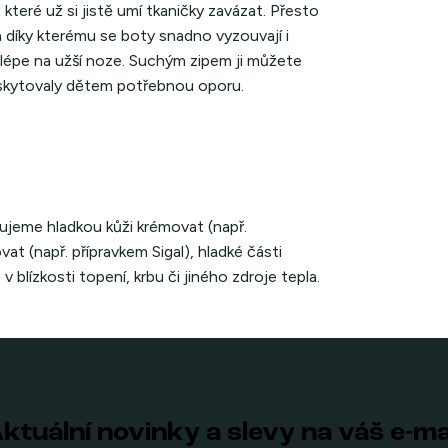
které už si jistě umí tkaničky zavázat. Přesto
 a díky kterému se boty snadno vyzouvají i
jlépe na užší noze. Suchým zipem ji můžete
oskytovaly dětem potřebnou oporu.
ujeme hladkou kůži krémovat (např.
t (např. přípravkem Sigal), hladké části
 blízkosti topení, krbu či jiného zdroje tepla.
ktuální novinky a slevy na váš e-ma