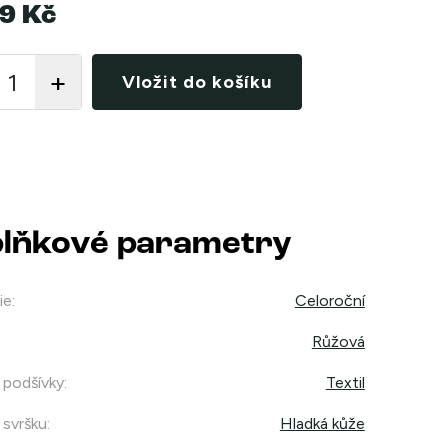
9 Kč
Vložit do košíku
lňkové parametry
ie
:
Celoroční
Růžová
 podšívky
:
Textil
 svršku
:
Hladká kůže