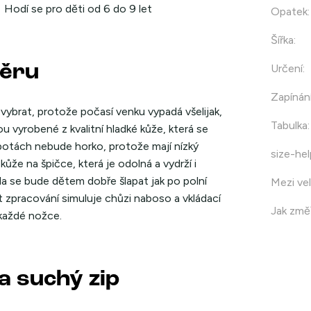
Hodí se pro děti od 6 do 9 let
Opatek
:
Šířka
:
měru
Určení
:
Zapínán
í vybrat, protože počasí venku vypadá všelijak,
Tabulka
:
u vyrobené z kvalitní hladké kůže, která se
 botách nebude horko, protože mají nízký
size-hel
že na špičce, která je odolná a vydrží i
a se bude dětem dobře šlapat jak po polní
Mezi vel
zpracování simuluje chůzi naboso a vkládací
Jak změř
 každé nožce.
a suchý zip