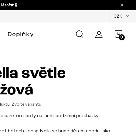
 léto!🍓🍦
dajů
CZK
Náku
Doplňky
košík
lla světle
žová
uktu:
Zvolte variantu
 barefoot boty na jarní i podzimní procházky.
oot botech Jonap Nella se bude dětem chodit jako